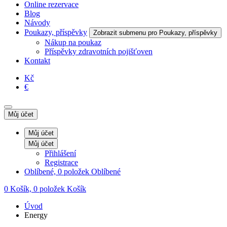
Online rezervace
Blog
Návody
Poukazy, příspěvky
Zobrazit submenu pro Poukazy, příspěvky
Nákup na poukaz
Příspěvky zdravotních pojišťoven
Kontakt
Kč
€
Můj účet
Můj účet
Můj účet
Přihlášení
Registrace
Oblíbené, 0 položek
Oblíbené
0
Košík, 0 položek
Košík
Úvod
Energy