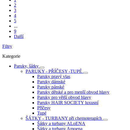
2
3
4
5
...
9
Další
Filtry
Kategorie
Paruky, šátky
PARUKY - PŘÍČESY -TUPÉ
Paruky pravý vlas
Paruky dámské
Paruky pánské
Paruky dětské a pro menší obvod hlavy
Paruky pro větší obvod hlavy
Paruky HAIR SOCIETY luxusní
Příčesy
Tupé
ŠÁTKY - TURBANY při chemoterapích
Šátky a turbany ALoENA
Šátky a turbany Amoena