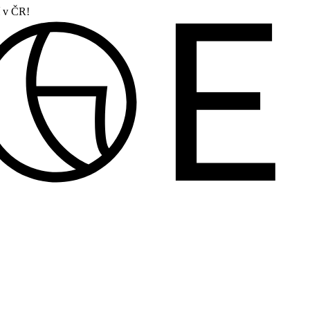
í v ČR!