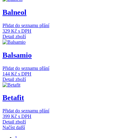
Balneol
Přidat do seznamu přání
329 Kč
s DPH
Detail zboží
Balsamio
Přidat do seznamu přání
144 Kč
s DPH
Detail zboží
Betafit
Přidat do seznamu přání
399 Kč
s DPH
Detail zboží
Načíst další
1