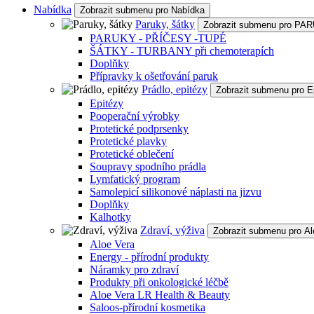
Nabídka
Zobrazit submenu pro Nabídka
Paruky, šátky
Zobrazit submenu pro P
PARUKY - PŘÍČESY -TUPÉ
ŠÁTKY - TURBANY při chemoterapích
Doplňky
Přípravky k ošetřování paruk
Prádlo, epitézy
Zobrazit submenu pro E
Epitézy
Pooperační výrobky
Protetické podprsenky
Protetické plavky
Protetické oblečení
Soupravy spodního prádla
Lymfatický program
Samolepicí silikonové náplasti na jizvu
Doplňky
Kalhotky
Zdraví, výživa
Zobrazit submenu pro Al
Aloe Vera
Energy - přírodní produkty
Náramky pro zdraví
Produkty při onkologické léčbě
Aloe Vera LR Health & Beauty
Saloos-přírodní kosmetika