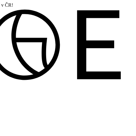
í v ČR!