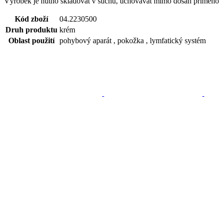
Výrobek je nutno skladovat v suchu, uchovávat mimo dosah přímého sl
Kód zboží
04.2230500
Druh produktu
krém
Oblast použití
pohybový aparát , pokožka , lymfatický systém