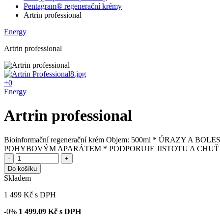
Pentagram® regenerační krémy
Artrin professional
Energy
Artrin professional
+0
Energy
Artrin professional
Bioinformační regenerační krém Objem: 500ml * ÚRAZY 
POHYBOVÝM APARÁTEM * PODPORUJE JISTOTU A CHUŤ
-
+
Do košíku
Skladem
1 499
Kč
s DPH
-0%
1 499.09
Kč s DPH