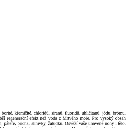
rité, křemičité, chloridů, síranů, fluoridů, uhličitanů, jódu, brómu,
hlubší regenerační efekt než voda z Mrtvého moře. Pro vysoký obsah
h, páteře, břicha, slinivky, žaludku. Osvěží vaše unavené nohy i tělo.