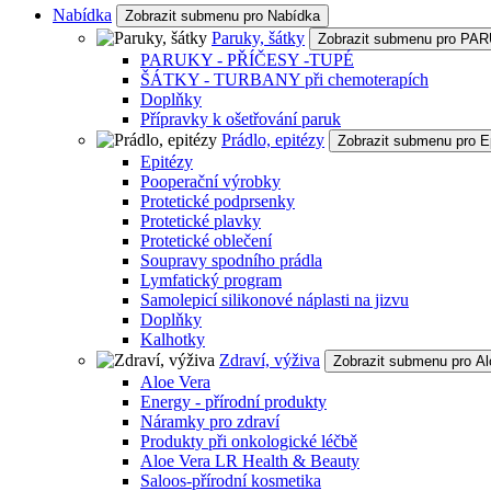
Nabídka
Zobrazit submenu pro Nabídka
Paruky, šátky
Zobrazit submenu pro P
PARUKY - PŘÍČESY -TUPÉ
ŠÁTKY - TURBANY při chemoterapích
Doplňky
Přípravky k ošetřování paruk
Prádlo, epitézy
Zobrazit submenu pro E
Epitézy
Pooperační výrobky
Protetické podprsenky
Protetické plavky
Protetické oblečení
Soupravy spodního prádla
Lymfatický program
Samolepicí silikonové náplasti na jizvu
Doplňky
Kalhotky
Zdraví, výživa
Zobrazit submenu pro Al
Aloe Vera
Energy - přírodní produkty
Náramky pro zdraví
Produkty při onkologické léčbě
Aloe Vera LR Health & Beauty
Saloos-přírodní kosmetika