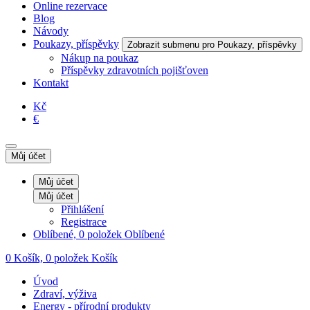
Online rezervace
Blog
Návody
Poukazy, příspěvky
Zobrazit submenu pro Poukazy, příspěvky
Nákup na poukaz
Příspěvky zdravotních pojišťoven
Kontakt
Kč
€
Můj účet
Můj účet
Můj účet
Přihlášení
Registrace
Oblíbené, 0 položek
Oblíbené
0
Košík, 0 položek
Košík
Úvod
Zdraví, výživa
Energy - přírodní produkty