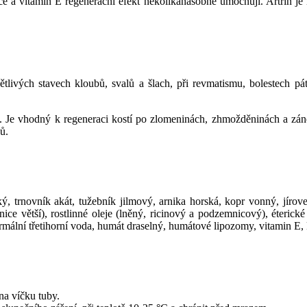
ce a vitamin E regenerační efekt několikanásobně umocňují. Artrin j
tlivých stavech kloubů, svalů a šlach, při revmatismu, bolestech pá
h. Je vhodný k regeneraci kostí po zlomeninách, zhmožděninách a záně
ů.
, trnovník akát, tužebník jilmový, arnika horská, kopr vonný, jírovec
nice větší), rostlinné oleje (lněný, ricinový a podzemnicový), éteric
ermální třetihorní voda, humát draselný, humátové lipozomy, vitamin E,
na víčku tuby.