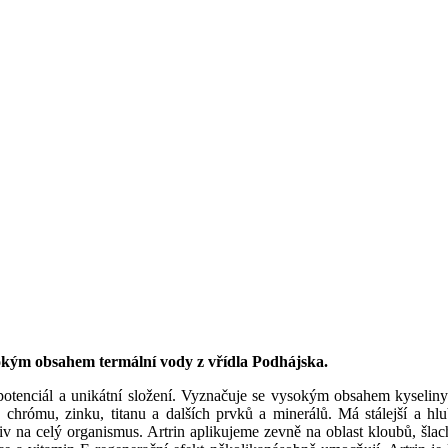
sokým obsahem termální vody z vřídla Podhájska.
otenciál a unikátní složení. Vyznačuje se vysokým obsahem kyseliny bo
di, chrómu, zinku, titanu a dalších prvků a minerálů. Má stálejší a 
 vliv na celý organismus. Artrin aplikujeme zevně na oblast kloubů, šlac