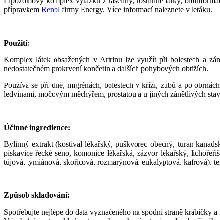
Lipozómový komplex výtažků z rašeliny, rostlinné látky, bioinforma
přípravkem
Renol
firmy Energy. Více informací naleznete v letáku.
Použití:
Komplex látek obsažených v Artrinu lze využít při bolestech a záně
nedostatečném prokrvení končetin a dalších pohybových obtížích.
Používá se při dně, migrénách, bolestech v kříži, zubů a po obrnác
ledvinami, močovým měchýřem, prostatou a u jiných zánětlivých stav
Účinné ingredience:
Bylinný extrakt (kostival lékařský, puškvorec obecný, turan kanadský
pískavice řecké seno, komonice lékařská, zázvor lékařský, lichořeřiš
tújová, tymiánová, skořicová, rozmarýnová, eukalyptová, kafrová), t
Způsob skladování:
Spotřebujte nejlépe do data vyznačeného na spodní straně krabičky a 