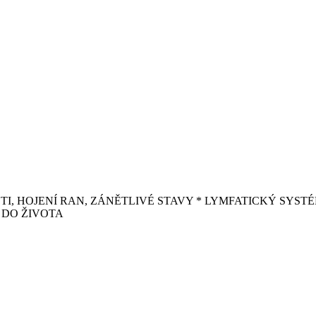
A BOLESTI, HOJENÍ RAN, ZÁNĚTLIVÉ STAVY * LYMFATICKÝ SY
 DO ŽIVOTA