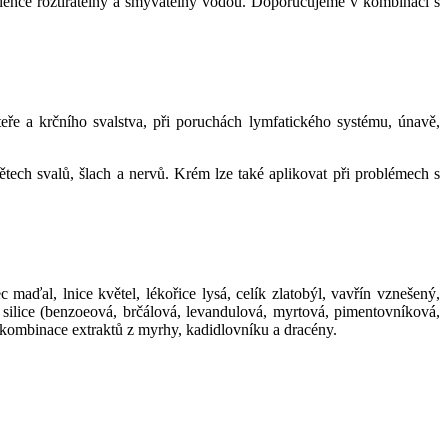
e lehce roztíratelný a smývatelný vodou. Doporučujeme v kombinaci s
teře a krčního svalstva, při poruchách lymfatického systému, únavě,
tech svalů, šlach a nervů. Krém lze také aplikovat při problémech s
 maďal, lnice květel, lékořice lysá, celík zlatobýl, vavřín vznešený,
ké silice (benzoeová, brčálová, levandulová, myrtová, pimentovníková,
 kombinace extraktů z myrhy, kadidlovníku a dracény.