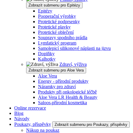
Zobrazit submenu pro Epitézy
Epitézy
Pooperační výrobky
Protetické podprsenky
Protetické plavky
Protetické oblečení
Soupravy spodního prádla
Lymfatický program
Samolepicí silikonové náplasti na jizvu
Doplňky
Kalhotky
Zdraví, výživa
Zobrazit submenu pro Aloe Vera
Aloe Vera
Energy - přírodní produkty
Náramky pro zdraví
Produkty při onkologické léčbě
Aloe Vera LR Health & Beauty
Saloos-přírodní kosmetika
Online rezervace
Blog
Návody
Poukazy, příspěvky
Zobrazit submenu pro Poukazy, příspěvky
Nákup na poukaz