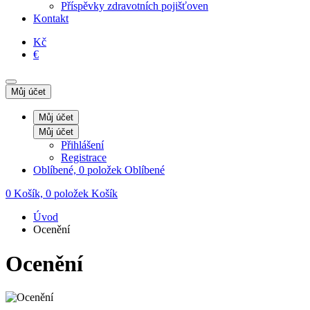
Příspěvky zdravotních pojišťoven
Kontakt
Kč
€
Můj účet
Můj účet
Můj účet
Přihlášení
Registrace
Oblíbené, 0 položek
Oblíbené
0
Košík, 0 položek
Košík
Úvod
Ocenění
Ocenění