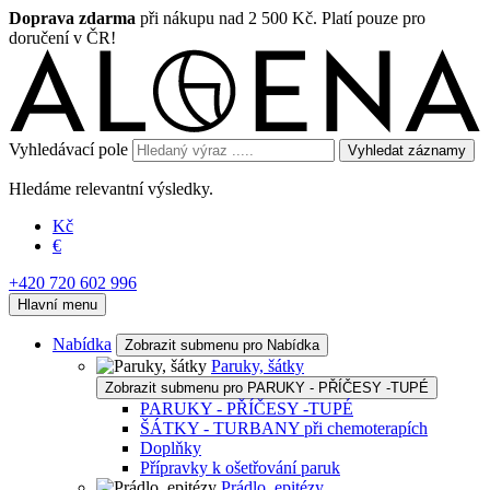
Doprava zdarma
při nákupu nad 2 500 Kč. Platí pouze pro
doručení v ČR!
Vyhledávací pole
Vyhledat záznamy
Hledáme relevantní výsledky.
Kč
€
+420 720 602 996
Hlavní menu
Nabídka
Zobrazit submenu pro Nabídka
Paruky, šátky
Zobrazit submenu pro PARUKY - PŘÍČESY -TUPÉ
PARUKY - PŘÍČESY -TUPÉ
ŠÁTKY - TURBANY při chemoterapích
Doplňky
Přípravky k ošetřování paruk
Prádlo, epitézy