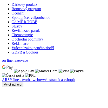
Dárkový poukaz
Bonusový program
Ocenění
Spolupráce, velkoobchod
Od MĚ k TOBĚ
Služby
Revitalizace paruk
Chemoterapie
Obchodní podmínky
Reklamace
Vrácení zakoupeného zboží
GDPR a Cookies
on-line rezervace
ARSY line - tvorba webových stránek a eshopů
Vyjet nahoru