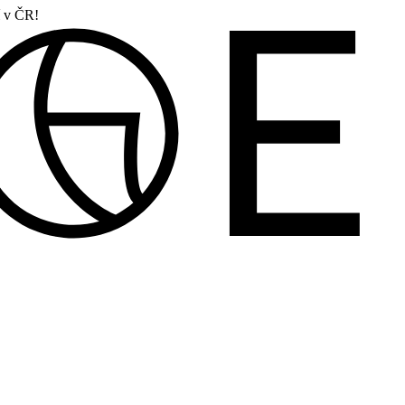
í v ČR!