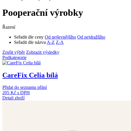
Pooperační výrobky
Řazení
Seřadit dle ceny
Od nejlevnějšího
Od nejdražšího
Seřadit dle názvu
A-Z
Z-A
Zrušit výběr
Zobrazit výsledky
Podkategorie
CareFix Celia bílá
Přidat do seznamu přání
205 Kč
s DPH
Detail zboží