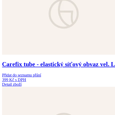
Carefix tube - elastický síťový obvaz vel. L
Přidat do seznamu přání
399 Kč
s DPH
Detail zboží