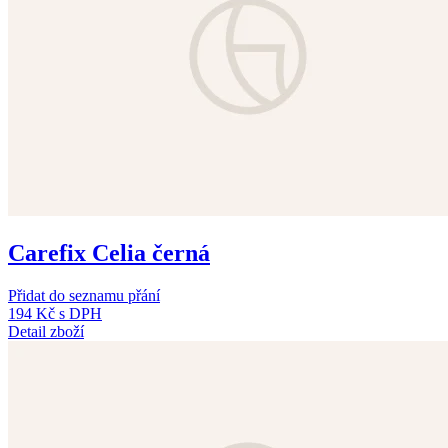
Carefix Celia černá
Přidat do seznamu přání
194 Kč
s DPH
Detail zboží