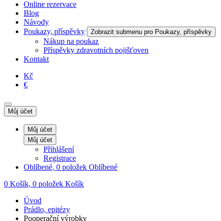
Online rezervace
Blog
Návody
Poukazy, příspěvky
Zobrazit submenu pro Poukazy, příspěvky
Nákup na poukaz
Příspěvky zdravotních pojišťoven
Kontakt
Kč
€
Můj účet
Můj účet
Můj účet
Přihlášení
Registrace
Oblíbené, 0 položek
Oblíbené
0
Košík, 0 položek
Košík
Úvod
Prádlo, epitézy
Pooperační výrobky