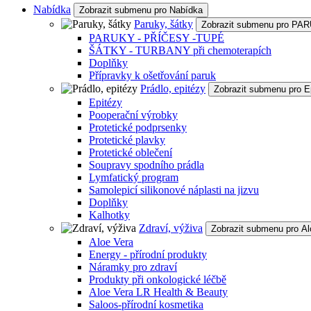
Nabídka
Zobrazit submenu pro Nabídka
Paruky, šátky
Zobrazit submenu pro P
PARUKY - PŘÍČESY -TUPÉ
ŠÁTKY - TURBANY při chemoterapích
Doplňky
Přípravky k ošetřování paruk
Prádlo, epitézy
Zobrazit submenu pro E
Epitézy
Pooperační výrobky
Protetické podprsenky
Protetické plavky
Protetické oblečení
Soupravy spodního prádla
Lymfatický program
Samolepicí silikonové náplasti na jizvu
Doplňky
Kalhotky
Zdraví, výživa
Zobrazit submenu pro Al
Aloe Vera
Energy - přírodní produkty
Náramky pro zdraví
Produkty při onkologické léčbě
Aloe Vera LR Health & Beauty
Saloos-přírodní kosmetika