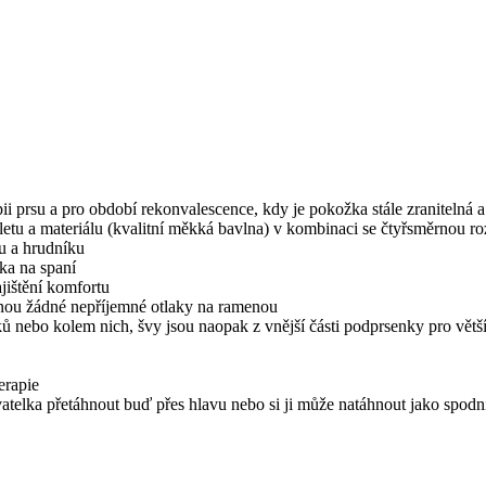
ii prsu a pro období rekonvalescence, kdy je pokožka stále zranitelná a 
u a materiálu (kvalitní měkká bavlna) v kombinaci se čtyřsměrnou roz
ou a hrudníku
ka na spaní
jištění komfortu
knou žádné nepříjemné otlaky na ramenou
ků nebo kolem nich, švy jsou naopak z vnější části podprsenky pro větš
erapie
ivatelka přetáhnout buď přes hlavu nebo si ji může natáhnout jako spodn