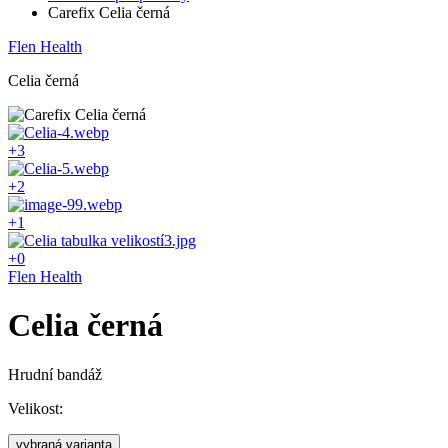
Carefix Celia černá
Flen Health
Celia černá
+3
+2
+1
+0
Flen Health
Celia černá
Hrudní bandáž
Velikost:
vybraná varianta