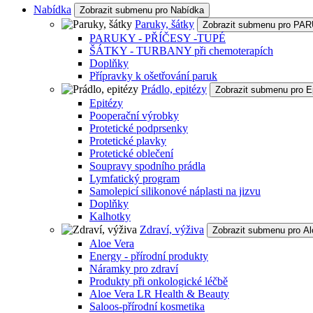
Nabídka
Zobrazit submenu pro Nabídka
Paruky, šátky
Zobrazit submenu pro P
PARUKY - PŘÍČESY -TUPÉ
ŠÁTKY - TURBANY při chemoterapích
Doplňky
Přípravky k ošetřování paruk
Prádlo, epitézy
Zobrazit submenu pro E
Epitézy
Pooperační výrobky
Protetické podprsenky
Protetické plavky
Protetické oblečení
Soupravy spodního prádla
Lymfatický program
Samolepicí silikonové náplasti na jizvu
Doplňky
Kalhotky
Zdraví, výživa
Zobrazit submenu pro Al
Aloe Vera
Energy - přírodní produkty
Náramky pro zdraví
Produkty při onkologické léčbě
Aloe Vera LR Health & Beauty
Saloos-přírodní kosmetika