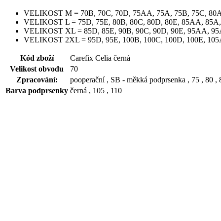
VELIKOST M = 70B, 70C, 70D, 75AA, 75A, 75B, 75C, 80
VELIKOST L = 75D, 75E, 80B, 80C, 80D, 80E, 85AA, 85A,
VELIKOST XL = 85D, 85E, 90B, 90C, 90D, 90E, 95AA, 95
VELIKOST 2XL = 95D, 95E, 100B, 100C, 100D, 100E, 105A,
Kód zboží
Carefix Celia černá
Velikost obvodu
70
Zpracování:
pooperační , SB - měkká podprsenka , 75 , 80 , 8
Barva podprsenky
černá , 105 , 110