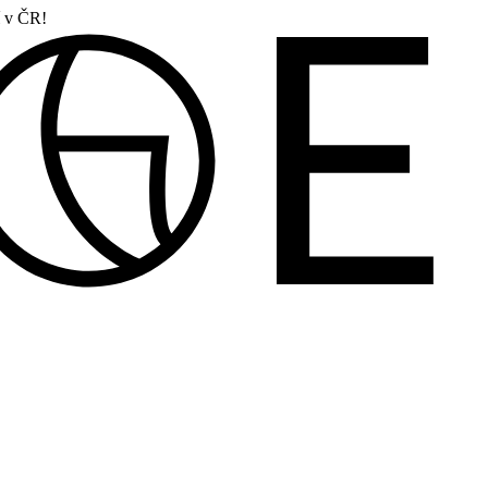
í v ČR!