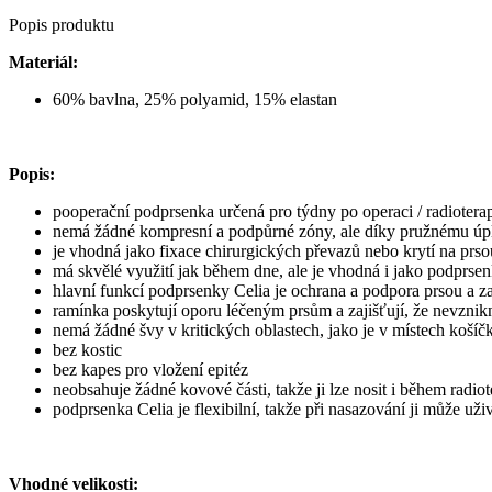
Popis produktu
Materiál:
60% bavlna, 25% polyamid, 15% elastan
Popis:
pooperační podprsenka
určená pro týdny po operaci / radioterap
nemá žádné kompresní a podpůrné zóny, ale díky pružnému úplet
je vhodná jako fixace chirurgických převazů nebo krytí na prs
má skvělé využití jak během dne, ale je vhodná i jako podprsen
hlavní funkcí podprsenky Celia je ochrana a podpora prsou a za
ramínka poskytují oporu léčeným prsům a zajišťují, že nevzni
nemá žádné švy v kritických oblastech, jako je v místech košíč
bez kostic
bez kapes pro vložení epitéz
neobsahuje žádné kovové části, takže ji lze nosit i během radiot
podprsenka Celia je flexibilní, takže při nasazování ji může už
Vhodné velikosti: