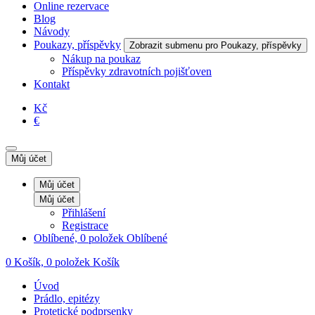
Online rezervace
Blog
Návody
Poukazy, příspěvky
Zobrazit submenu pro Poukazy, příspěvky
Nákup na poukaz
Příspěvky zdravotních pojišťoven
Kontakt
Kč
€
Můj účet
Můj účet
Můj účet
Přihlášení
Registrace
Oblíbené, 0 položek
Oblíbené
0
Košík, 0 položek
Košík
Úvod
Prádlo, epitézy
Protetické podprsenky