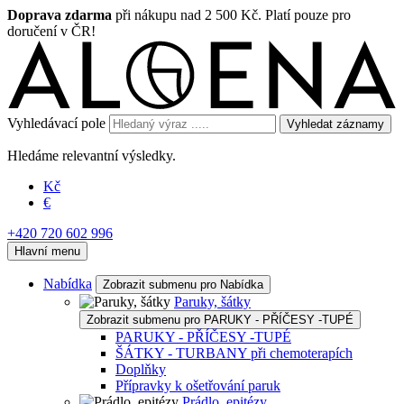
Doprava zdarma
při nákupu nad 2 500 Kč. Platí pouze pro
doručení v ČR!
Vyhledávací pole
Vyhledat záznamy
Hledáme relevantní výsledky.
Kč
€
+420 720 602 996
Hlavní menu
Nabídka
Zobrazit submenu pro Nabídka
Paruky, šátky
Zobrazit submenu pro PARUKY - PŘÍČESY -TUPÉ
PARUKY - PŘÍČESY -TUPÉ
ŠÁTKY - TURBANY při chemoterapích
Doplňky
Přípravky k ošetřování paruk
Prádlo, epitézy