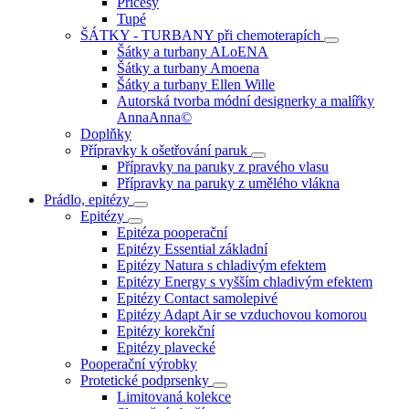
Příčesy
Tupé
ŠÁTKY - TURBANY při chemoterapích
Šátky a turbany ALoENA
Šátky a turbany Amoena
Šátky a turbany Ellen Wille
Autorská tvorba módní designerky a malířky
AnnaAnna©
Doplňky
Přípravky k ošetřování paruk
Přípravky na paruky z pravého vlasu
Přípravky na paruky z umělého vlákna
Prádlo, epitézy
Epitézy
Epitéza pooperační
Epitézy Essential základní
Epitézy Natura s chladivým efektem
Epitézy Energy s vyšším chladivým efektem
Epitézy Contact samolepivé
Epitézy Adapt Air se vzduchovou komorou
Epitézy korekční
Epitézy plavecké
Pooperační výrobky
Protetické podprsenky
Limitovaná kolekce