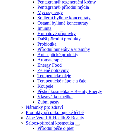
Pentagram® regenerační krémy
Pentagram® přírodní mýdla
Mycosynergy
Solitérní bylinné koncentráty
Ostatní bylinné koncentráty
Imunita
Humátové přípravky
Další přírodní produkty
Probiotika
Přírodní minerály a vitamíny
Antiseptické produkty
Aromaterapie
Energy Food
Zelené potraviny
Terapeutické oleje
Terapeutické nápoje a čaje
Koupele
Pěstící kosmetika + Beauty Energy
Vlasová kosmetika
Zubní pasty
Náramky pro zdraví
Produkty při onkologické léčbě
Aloe Vera LR Health & Beauty
Saloos-přírodní kosmetika
Přírodní péče o pleť