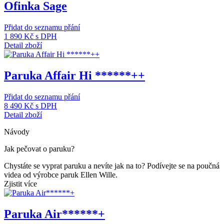
Ofinka Sage
Přidat do seznamu přání
1 890 Kč
s DPH
Detail zboží
Paruka Affair Hi ******++
Přidat do seznamu přání
8 490 Kč
s DPH
Detail zboží
Návody
Jak pečovat o paruku?
Chystáte se vyprat paruku a nevíte jak na to? Podívejte se na poučná
videa od výrobce paruk Ellen Wille.
Zjistit více
Paruka Air******+