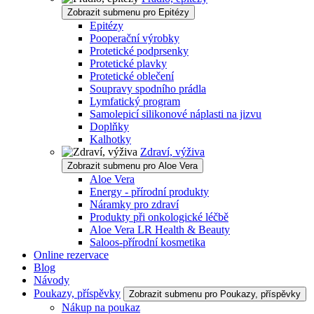
Zobrazit submenu pro Epitézy
Epitézy
Pooperační výrobky
Protetické podprsenky
Protetické plavky
Protetické oblečení
Soupravy spodního prádla
Lymfatický program
Samolepicí silikonové náplasti na jizvu
Doplňky
Kalhotky
Zdraví, výživa
Zobrazit submenu pro Aloe Vera
Aloe Vera
Energy - přírodní produkty
Náramky pro zdraví
Produkty při onkologické léčbě
Aloe Vera LR Health & Beauty
Saloos-přírodní kosmetika
Online rezervace
Blog
Návody
Poukazy, příspěvky
Zobrazit submenu pro Poukazy, příspěvky
Nákup na poukaz