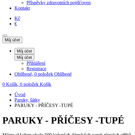
Příspěvky zdravotních pojišťoven
Kontakt
Kč
€
Můj účet
Můj účet
Můj účet
Přihlášení
Registrace
Oblíbené, 0 položek
Oblíbené
0
Košík, 0 položek
Košík
Úvod
Paruky, šátky
PARUKY - PŘÍČESY -TUPÉ
PARUKY - PŘÍČESY -TUPÉ
Máme skladem okolo 500 krásných dámských paruk různých střihů