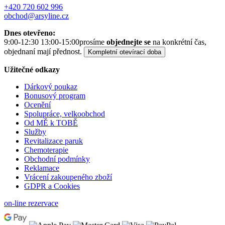
+420 720 602 996
obchod@arsyline.cz
Dnes otevřeno:
9:00-12:30 13:00-15:00
prosíme
objednejte se
na konkrétní čas,
objednaní mají přednost.
Kompletní otevírací doba
Užitečné odkazy
Dárkový poukaz
Bonusový program
Ocenění
Spolupráce, velkoobchod
Od MĚ k TOBĚ
Služby
Revitalizace paruk
Chemoterapie
Obchodní podmínky
Reklamace
Vrácení zakoupeného zboží
GDPR a Cookies
on-line rezervace