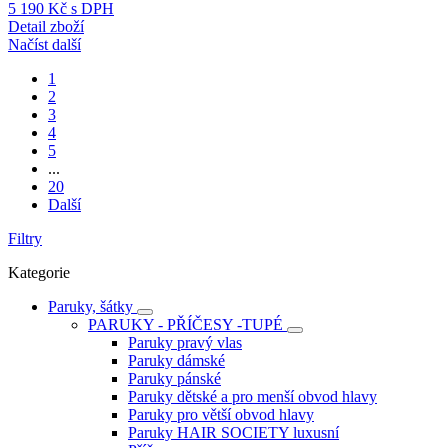
5 190 Kč
s DPH
Detail zboží
Načíst další
1
2
3
4
5
...
20
Další
Filtry
Kategorie
Paruky, šátky
PARUKY - PŘÍČESY -TUPÉ
Paruky pravý vlas
Paruky dámské
Paruky pánské
Paruky dětské a pro menší obvod hlavy
Paruky pro větší obvod hlavy
Paruky HAIR SOCIETY luxusní