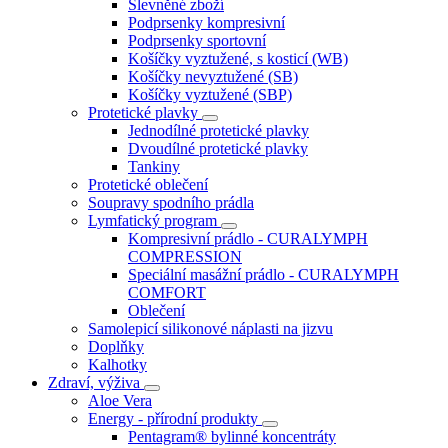
Slevněné zboží
Podprsenky kompresivní
Podprsenky sportovní
Košíčky vyztužené, s kosticí (WB)
Košíčky nevyztužené (SB)
Košíčky vyztužené (SBP)
Protetické plavky
Jednodílné protetické plavky
Dvoudílné protetické plavky
Tankiny
Protetické oblečení
Soupravy spodního prádla
Lymfatický program
Kompresivní prádlo - CURALYMPH
COMPRESSION
Speciální masážní prádlo - CURALYMPH
COMFORT
Oblečení
Samolepicí silikonové náplasti na jizvu
Doplňky
Kalhotky
Zdraví, výživa
Aloe Vera
Energy - přírodní produkty
Pentagram® bylinné koncentráty