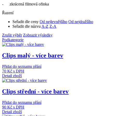
- zkrácená filmová ofinka
Řazení
Seřadit dle ceny
Od nejlevnějšího
Od nejdražšího
Seřadit dle názvu
A-Z
Z-A
Zrušit výběr
Zobrazit výsledky
Podkategorie
Clips malý - více barev
Přidat do seznamu přání
70 Kč
s DPH
Detail zboží
Clips střední - více barev
Přidat do seznamu přání
90 Kč
s DPH
Detail zboží