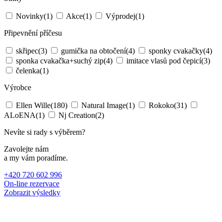
Novinky
(1)
Akce
(1)
Výprodej
(1)
Připevnění příčesu
skřipec
(3)
gumička na obtočení
(4)
sponky cvakačky
(4)
sponka cvakačka+suchý zip
(4)
imitace vlasů pod čepicí
(3)
čelenka
(1)
Výrobce
Ellen Wille
(180)
Natural Image
(1)
Rokoko
(31)
ALoENA
(1)
Nj Creation
(2)
Nevíte si rady s výběrem?
Zavolejte nám
a my vám poradíme.
+420 720 602 996
On-line rezervace
Zobrazit výsledky