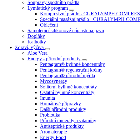
Soupravy spodního prádla
Lymfatický program
Kompresivní prádlo - CURALYMPH COMPRE
Speciální masážní prádlo - CURALYMPH CO
Oblečení
Samolepicí silikonové náplasti na jizvu
Doplňky
Kalhotky
Zdraví, výživa
Aloe Vera
Energy - přírodní produkty
Pentagram® bylinné koncentráty
Pentagram® regenerační krémy
Pentagram® přírodní mýdla
Mycosynergy
Solitérní bylinné koncentráty
Ostatní bylinné koncentráty
Imunita
Humátové přípravky
Další přírodní produkty
Probiotika
Přírodní minerály a vitamíny
Antiseptické produkty
Aromaterapie
Energy Food