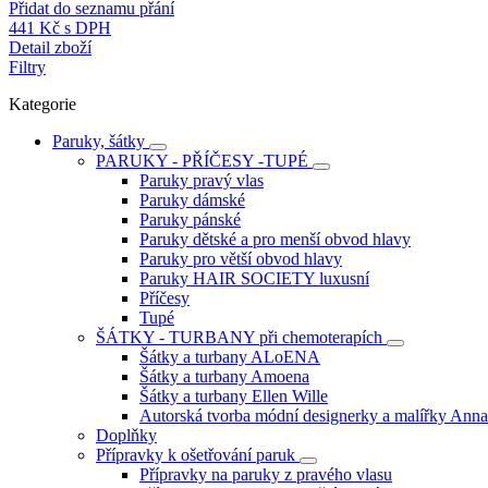
Přidat do seznamu přání
441 Kč
s DPH
Detail zboží
Filtry
Kategorie
Paruky, šátky
PARUKY - PŘÍČESY -TUPÉ
Paruky pravý vlas
Paruky dámské
Paruky pánské
Paruky dětské a pro menší obvod hlavy
Paruky pro větší obvod hlavy
Paruky HAIR SOCIETY luxusní
Příčesy
Tupé
ŠÁTKY - TURBANY při chemoterapích
Šátky a turbany ALoENA
Šátky a turbany Amoena
Šátky a turbany Ellen Wille
Autorská tvorba módní designerky a malířky An
Doplňky
Přípravky k ošetřování paruk
Přípravky na paruky z pravého vlasu