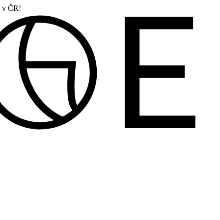
í v ČR!