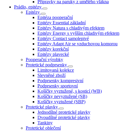
Přípravky na paruky z umělého vlákna
Prádlo, epitézy
Epitézy
Epitéza pooperační
Epitézy Essential základní
Epitézy Natura s chladivým efektem
Epitézy Energy s vyšším chladivým efektem
Epitézy Contact samolepivé
Epitézy Adapt Air se vzduchovou komorou
Epitézy korekční
Epitézy plavecké
Pooperační výrobky
Protetické podprsenky
Limitovaná kolekce
Slevněné zboží
Podprsenky kompresivní
Podprsenky sportovní
Košíčky vyztužené, s kosticí (WB)
Košíčky nevyztužené (SB)
Košíčky vyztužené (SBP)
Protetické plavky
Jednodílné protetické plavky
Dvoudílné protetické plavky
Tankiny
Protetické oblečení