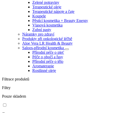
Zelené potraviny
Terapeutické oleje
Terapeutické nápoje a čaje
Koupele
Pěstící kosmetika + Beauty Energy
Vlasová kosmetika
Zubní pasty
Náramky pro zdraví
Produkty při onkologické léčbě
Aloe Vera LR Health & Beauty
Saloos-přírodní kosmetika
Přírodní péče o pleť
Péče o obočí a řasy
Přírodní péče o tělo
Aromaterapie
Rostlinné oleje
Filtrace produktů
Filtry
Pouze skladem