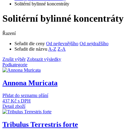
Solitérní bylinné koncentráty
Solitérní bylinné koncentráty
Řazení
Seřadit dle ceny
Od nejlevnějšího
Od nejdražšího
Seřadit dle názvu
A-Z
Z-A
Zrušit výběr
Zobrazit výsledky
Podkategorie
Annona Muricata
Přidat do seznamu přání
437 Kč
s DPH
Detail zboží
Tribulus Terrestris forte