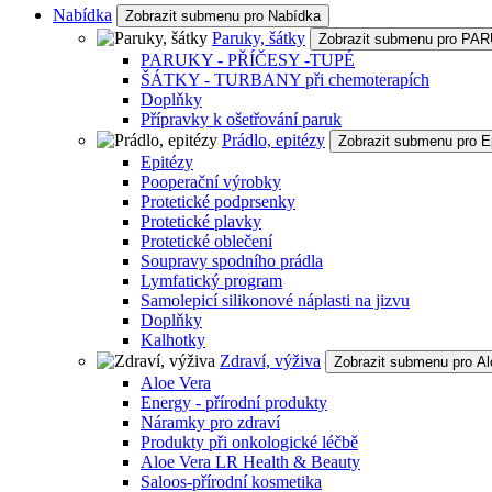
Nabídka
Zobrazit submenu pro Nabídka
Paruky, šátky
Zobrazit submenu pro P
PARUKY - PŘÍČESY -TUPÉ
ŠÁTKY - TURBANY při chemoterapích
Doplňky
Přípravky k ošetřování paruk
Prádlo, epitézy
Zobrazit submenu pro E
Epitézy
Pooperační výrobky
Protetické podprsenky
Protetické plavky
Protetické oblečení
Soupravy spodního prádla
Lymfatický program
Samolepicí silikonové náplasti na jizvu
Doplňky
Kalhotky
Zdraví, výživa
Zobrazit submenu pro Al
Aloe Vera
Energy - přírodní produkty
Náramky pro zdraví
Produkty při onkologické léčbě
Aloe Vera LR Health & Beauty
Saloos-přírodní kosmetika