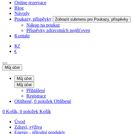
Online rezervace
Blog
Návody
Poukazy, příspěvky
Zobrazit submenu pro Poukazy, příspěvky
Nákup na poukaz
Příspěvky zdravotních pojišťoven
Kontakt
Kč
€
Můj účet
Můj účet
Můj účet
Přihlášení
Registrace
Oblíbené, 0 položek
Oblíbené
0
Košík, 0 položek
Košík
Úvod
Zdraví, výživa
Energy - přírodní produkty