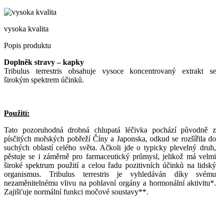
vysoka kvalita
Popis produktu
Doplněk stravy – kapky
Tribulus terrestris obsahuje vysoce koncentrovaný extrakt se
širokým spektrem účinků.
Použití:
Tato pozoruhodná drobná chlupatá léčivka pochází původně z
písčitých mořských pobřeží Číny a Japonska, odkud se rozšířila do
suchých oblastí celého světa. Ačkoli jde o typicky plevelný druh,
pěstuje se i záměrně pro farmaceutický průmysl, jelikož má velmi
široké spektrum použití a celou řadu pozitivních účinků na lidský
organismus. Tribulus terrestris je vyhledáván díky svému
nezaměnitelnému vlivu na pohlavní orgány a hormonální aktivitu*.
Zajišťuje normální funkci močové soustavy**.