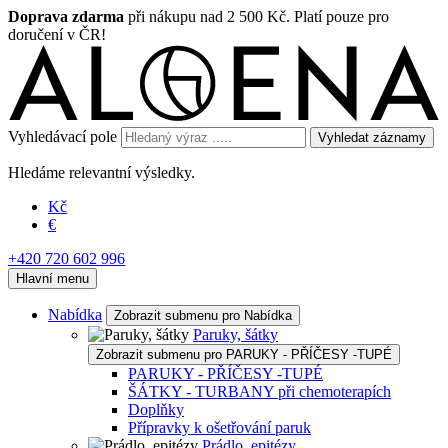
Doprava zdarma
při nákupu nad 2 500 Kč. Platí pouze pro
doručení v ČR!
Vyhledávací pole
Vyhledat záznamy
Hledáme relevantní výsledky.
Kč
€
+420 720 602 996
Hlavní menu
Nabídka
Zobrazit submenu pro Nabídka
Paruky, šátky
Zobrazit submenu pro PARUKY - PŘÍČESY -TUPÉ
PARUKY - PŘÍČESY -TUPÉ
ŠÁTKY - TURBANY při chemoterapích
Doplňky
Přípravky k ošetřování paruk
Prádlo, epitézy