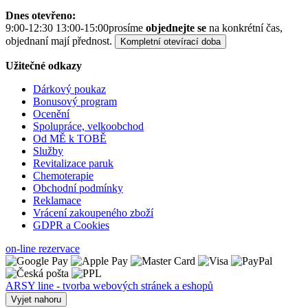
Dnes otevřeno:
9:00-12:30 13:00-15:00
prosíme
objednejte se
na konkrétní čas,
objednaní mají přednost.
Kompletní otevírací doba
Užitečné odkazy
Dárkový poukaz
Bonusový program
Ocenění
Spolupráce, velkoobchod
Od MĚ k TOBĚ
Služby
Revitalizace paruk
Chemoterapie
Obchodní podmínky
Reklamace
Vrácení zakoupeného zboží
GDPR a Cookies
on-line rezervace
ARSY line - tvorba webových stránek a eshopů
Vyjet nahoru