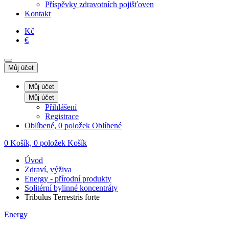
Příspěvky zdravotních pojišťoven
Kontakt
Kč
€
Můj účet
Můj účet
Můj účet
Přihlášení
Registrace
Oblíbené, 0 položek
Oblíbené
0
Košík, 0 položek
Košík
Úvod
Zdraví, výživa
Energy - přírodní produkty
Solitérní bylinné koncentráty
Tribulus Terrestris forte
Energy