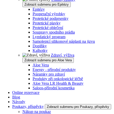
Zobrazit submenu pro Epitézy
Epitézy
Pooperační výrobky
Protetické podprsenky
Protetické plavky
Protetické oblečení
Soupravy spodního prádla
Lymfatický program
Samolepicí silikonové náplasti na jizvu
Doplňky
Kalhotky
Zdraví, výživa
Zobrazit submenu pro Aloe Vera
Aloe Vera
Energy - přírodní produkty
Náramky pro zdraví
Produkty při onkologické léčbě
Aloe Vera LR Health & Beauty
Saloos-přírodní kosmetika
Online rezervace
Blog
Návody
Poukazy, příspěvky
Zobrazit submenu pro Poukazy, příspěvky
Nákup na poukaz