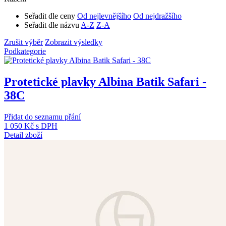
Seřadit dle ceny
Od nejlevnějšího
Od nejdražšího
Seřadit dle názvu
A-Z
Z-A
Zrušit výběr
Zobrazit výsledky
Podkategorie
Protetické plavky Albina Batik Safari -
38C
Přidat do seznamu přání
1 050 Kč
s DPH
Detail zboží