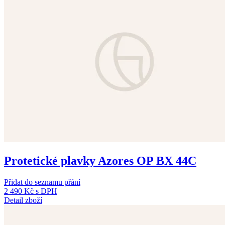
Protetické plavky Azores OP BX 44C
Přidat do seznamu přání
2 490 Kč
s DPH
Detail zboží