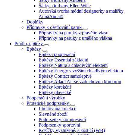
Šátky a turbany Amoena
Šátky a turbany Ellen Wille
Autorská tvorba módní designerky a malířky
AnnaAnna©
Doplňky
Přípravky k ošetřování paruk
Přípravky na paruky z pravého vlasu
Přípravky na paruky z umělého vlákna
Prádlo, epitézy
Epitézy
Epitéza pooperační
Epitézy Essential základní
Epitézy Natura s chladivým efektem
Epitézy Energy s vyšším chladivým efektem
Epitézy Contact samolepivé
Epitézy Adapt Air se vzduchovou komorou
Epitézy korekční
Epitézy plavecké
Pooperační výrobky
Protetické podprsenky
Limitovaná kolekce
Slevněné zboží
Podprsenky kompresivní
Podprsenky sportovní
Košíčky vyztužené, s kosticí (WB)