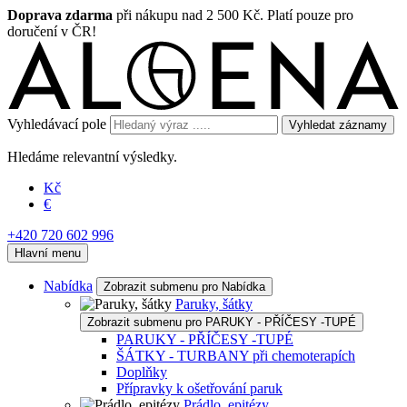
Doprava zdarma
při nákupu nad 2 500 Kč. Platí pouze pro
doručení v ČR!
Vyhledávací pole
Vyhledat záznamy
Hledáme relevantní výsledky.
Kč
€
+420 720 602 996
Hlavní menu
Nabídka
Zobrazit submenu pro Nabídka
Paruky, šátky
Zobrazit submenu pro PARUKY - PŘÍČESY -TUPÉ
PARUKY - PŘÍČESY -TUPÉ
ŠÁTKY - TURBANY při chemoterapích
Doplňky
Přípravky k ošetřování paruk
Prádlo, epitézy