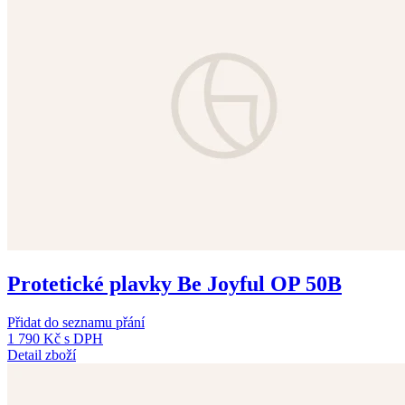
Protetické plavky Be Joyful OP 50B
Přidat do seznamu přání
1 790 Kč
s DPH
Detail zboží