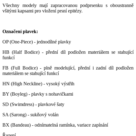
Všechny modely mají zapracovanou podprsenku s oboustranně
všitými kapsami pro vložení prsní epitézy.
Označení plavek:
OP (One-Piece) - jednodílné plavky
HB (Half Bodice) - přední díl podložen materiálem se stahující
funkcí
FB (Full Bodice) - plně modelující, přední i zadní díl podložen
materiálem se stahující funkcí
HN (High Neckline) - vysoký výstřih
BY (Boyleg) - plavky s nohavičkami
SD (Swimdress) - plavkové šaty
SA (Sarong) - sukňový volán
BX (Bandeau) - odnímatelná ramínka, variace zapínání
Řazení