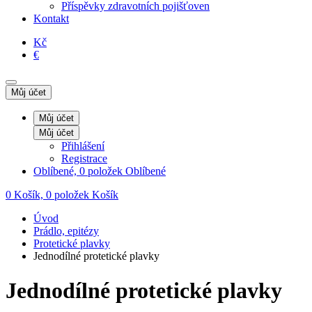
Příspěvky zdravotních pojišťoven
Kontakt
Kč
€
Můj účet
Můj účet
Můj účet
Přihlášení
Registrace
Oblíbené, 0 položek
Oblíbené
0
Košík, 0 položek
Košík
Úvod
Prádlo, epitézy
Protetické plavky
Jednodílné protetické plavky
Jednodílné protetické plavky