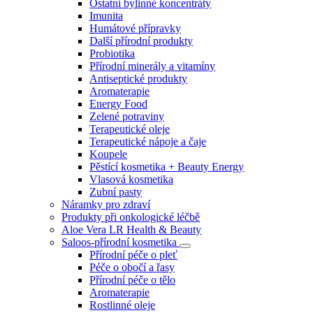
Ostatní bylinné koncentráty
Imunita
Humátové přípravky
Další přírodní produkty
Probiotika
Přírodní minerály a vitamíny
Antiseptické produkty
Aromaterapie
Energy Food
Zelené potraviny
Terapeutické oleje
Terapeutické nápoje a čaje
Koupele
Pěstící kosmetika + Beauty Energy
Vlasová kosmetika
Zubní pasty
Náramky pro zdraví
Produkty při onkologické léčbě
Aloe Vera LR Health & Beauty
Saloos-přírodní kosmetika
Přírodní péče o pleť
Péče o obočí a řasy
Přírodní péče o tělo
Aromaterapie
Rostlinné oleje