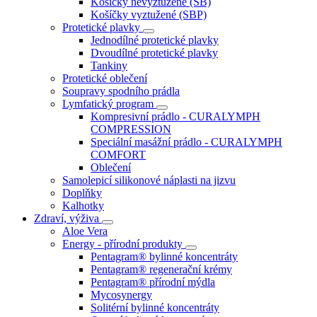
Košíčky nevyztužené (SB)
Košíčky vyztužené (SBP)
Protetické plavky
Jednodílné protetické plavky
Dvoudílné protetické plavky
Tankiny
Protetické oblečení
Soupravy spodního prádla
Lymfatický program
Kompresivní prádlo - CURALYMPH
COMPRESSION
Speciální masážní prádlo - CURALYMPH
COMFORT
Oblečení
Samolepicí silikonové náplasti na jizvu
Doplňky
Kalhotky
Zdraví, výživa
Aloe Vera
Energy - přírodní produkty
Pentagram® bylinné koncentráty
Pentagram® regenerační krémy
Pentagram® přírodní mýdla
Mycosynergy
Solitérní bylinné koncentráty