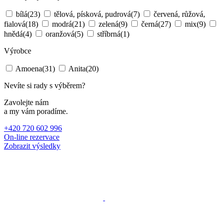
bílá
(23)
tělová, písková, pudrová
(7)
červená, růžová,
fialová
(18)
modrá
(21)
zelená
(9)
černá
(27)
mix
(9)
hnědá
(4)
oranžová
(5)
stříbrná
(1)
Výrobce
Amoena
(31)
Anita
(20)
Nevíte si rady s výběrem?
Zavolejte nám
a my vám poradíme.
+420 720 602 996
On-line rezervace
Zobrazit výsledky