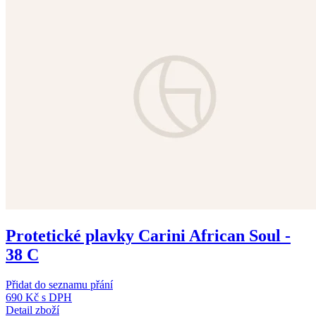
Protetické plavky Carini African Soul -
38 C
Přidat do seznamu přání
690 Kč
s DPH
Detail zboží