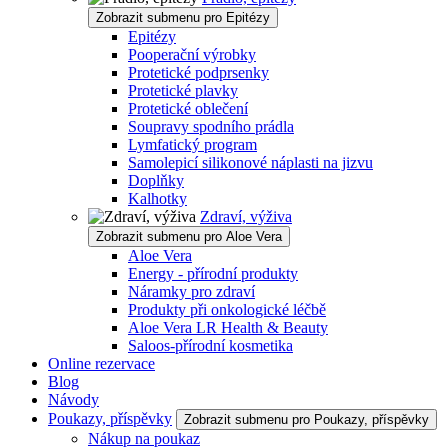
Zobrazit submenu pro Epitézy
Epitézy
Pooperační výrobky
Protetické podprsenky
Protetické plavky
Protetické oblečení
Soupravy spodního prádla
Lymfatický program
Samolepicí silikonové náplasti na jizvu
Doplňky
Kalhotky
Zdraví, výživa
Zobrazit submenu pro Aloe Vera
Aloe Vera
Energy - přírodní produkty
Náramky pro zdraví
Produkty při onkologické léčbě
Aloe Vera LR Health & Beauty
Saloos-přírodní kosmetika
Online rezervace
Blog
Návody
Poukazy, příspěvky
Zobrazit submenu pro Poukazy, příspěvky
Nákup na poukaz