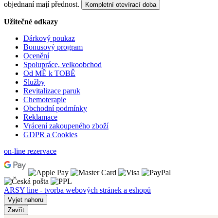
objednaní mají přednost.
Kompletní otevírací doba
Užitečné odkazy
Dárkový poukaz
Bonusový program
Ocenění
Spolupráce, velkoobchod
Od MĚ k TOBĚ
Služby
Revitalizace paruk
Chemoterapie
Obchodní podmínky
Reklamace
Vrácení zakoupeného zboží
GDPR a Cookies
on-line rezervace
ARSY line - tvorba webových stránek a eshopů
Vyjet nahoru
Zavřít