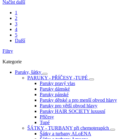
Načíst další
1
2
3
4
5
Další
Filtry
Kategorie
Paruky, šátky
PARUKY - PŘÍČESY -TUPÉ
Paruky pravý vlas
Paruky dámské
Paruky pánské
Paruky dětské a pro menší obvod hlavy
Paruky pro větší obvod hlavy
Paruky HAIR SOCIETY luxusní
Příčesy
Tupé
ŠÁTKY - TURBANY při chemoterapích
Šátky a turbany ALoENA