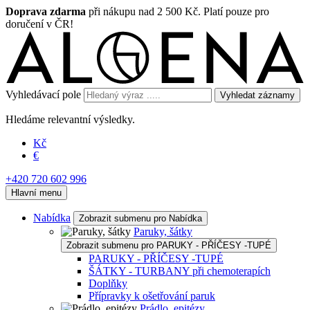
Doprava zdarma
při nákupu nad 2 500 Kč. Platí pouze pro
doručení v ČR!
Vyhledávací pole
Vyhledat záznamy
Hledáme relevantní výsledky.
Kč
€
+420 720 602 996
Hlavní menu
Nabídka
Zobrazit submenu pro Nabídka
Paruky, šátky
Zobrazit submenu pro PARUKY - PŘÍČESY -TUPÉ
PARUKY - PŘÍČESY -TUPÉ
ŠÁTKY - TURBANY při chemoterapích
Doplňky
Přípravky k ošetřování paruk
Prádlo, epitézy