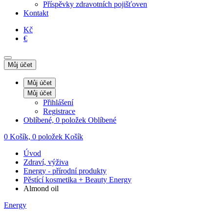
Příspěvky zdravotních pojišťoven
Kontakt
Kč
€
Můj účet
Můj účet
Můj účet
Přihlášení
Registrace
Oblíbené, 0 položek
Oblíbené
0
Košík, 0 položek
Košík
Úvod
Zdraví, výživa
Energy - přírodní produkty
Pěstící kosmetika + Beauty Energy
Almond oil
Energy