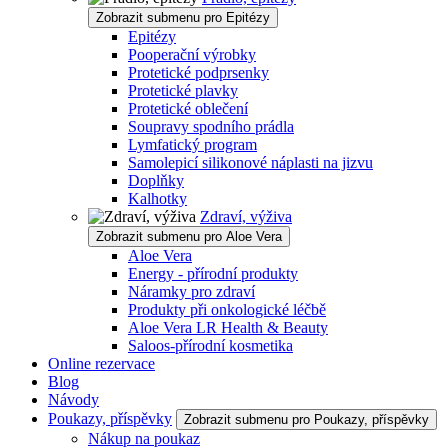
Zobrazit submenu pro Epitézy
Epitézy
Pooperační výrobky
Protetické podprsenky
Protetické plavky
Protetické oblečení
Soupravy spodního prádla
Lymfatický program
Samolepicí silikonové náplasti na jizvu
Doplňky
Kalhotky
Zdraví, výživa
Zobrazit submenu pro Aloe Vera
Aloe Vera
Energy - přírodní produkty
Náramky pro zdraví
Produkty při onkologické léčbě
Aloe Vera LR Health & Beauty
Saloos-přírodní kosmetika
Online rezervace
Blog
Návody
Poukazy, příspěvky
Zobrazit submenu pro Poukazy, příspěvky
Nákup na poukaz