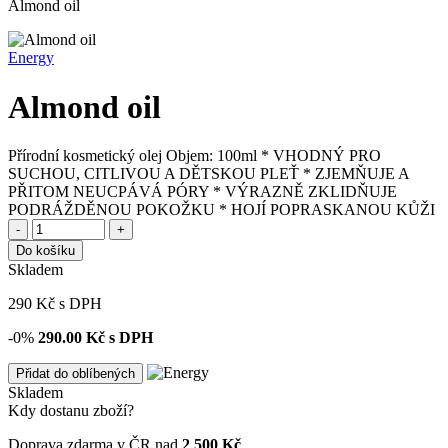
Almond oil
Energy
Almond oil
Přírodní kosmetický olej Objem: 100ml * VHODNÝ PRO
SUCHOU, CITLIVOU A DĚTSKOU PLEŤ * ZJEMŇUJE A
PŘITOM NEUCPÁVÁ PÓRY * VÝRAZNĚ ZKLIDŇUJE
PODRÁŽDĚNOU POKOŽKU * HOJÍ POPRASKANOU KŮŽI
-
+
Do košíku
Skladem
290
Kč
s DPH
-0%
290.00
Kč s DPH
Přidat do oblíbených
Skladem
Kdy dostanu zboží?
Doprava zdarma v ČR nad
2 500 Kč
.