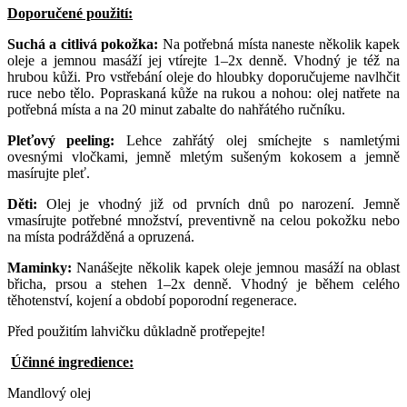
Doporučené použití:
Suchá a citlivá pokožka:
Na potřebná místa naneste několik kapek
oleje a jemnou masáží jej vtírejte 1–2x denně. Vhodný je též na
hrubou kůži. Pro vstřebání oleje do hloubky doporučujeme navlhčit
ruce nebo tělo. Popraskaná kůže na rukou a nohou: olej natřete na
potřebná místa a na 20 minut zabalte do nahřátého ručníku.
Pleťový peeling:
Lehce zahřátý olej smíchejte s namletými
ovesnými vločkami, jemně mletým sušeným kokosem a jemně
masírujte pleť.
Děti:
Olej je vhodný již od prvních dnů po narození. Jemně
vmasírujte potřebné množství, preventivně na celou pokožku nebo
na místa podrážděná a opruzená.
Maminky:
Nanášejte několik kapek oleje jemnou masáží na oblast
břicha, prsou a stehen 1–2x denně. Vhodný je během celého
těhotenství, kojení a období poporodní regenerace.
Před použitím lahvičku důkladně protřepejte!
Účinné ingredience:
Mandlový olej