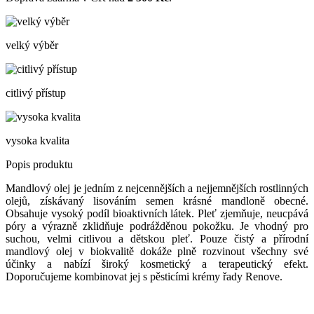
velký výběr
citlivý přístup
vysoka kvalita
Popis produktu
Mandlový olej je jedním z nejcennějších a nejjemnějších rostlinných
olejů, získávaný lisováním semen krásné mandloně obecné.
Obsahuje vysoký podíl bioaktivních látek. Pleť zjemňuje, neucpává
póry a výrazně zklidňuje podrážděnou pokožku. Je vhodný pro
suchou, velmi citlivou a dětskou pleť. Pouze čistý a přírodní
mandlový olej v biokvalitě dokáže plně rozvinout všechny své
účinky a nabízí široký kosmetický a terapeutický efekt.
Doporučujeme kombinovat jej s pěsticími krémy řady Renove.