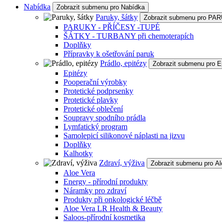
Nabídka
Zobrazit submenu pro Nabídka
Paruky, šátky
Zobrazit submenu pro P
PARUKY - PŘÍČESY -TUPÉ
ŠÁTKY - TURBANY při chemoterapích
Doplňky
Přípravky k ošetřování paruk
Prádlo, epitézy
Zobrazit submenu pro E
Epitézy
Pooperační výrobky
Protetické podprsenky
Protetické plavky
Protetické oblečení
Soupravy spodního prádla
Lymfatický program
Samolepicí silikonové náplasti na jizvu
Doplňky
Kalhotky
Zdraví, výživa
Zobrazit submenu pro Al
Aloe Vera
Energy - přírodní produkty
Náramky pro zdraví
Produkty při onkologické léčbě
Aloe Vera LR Health & Beauty
Saloos-přírodní kosmetika