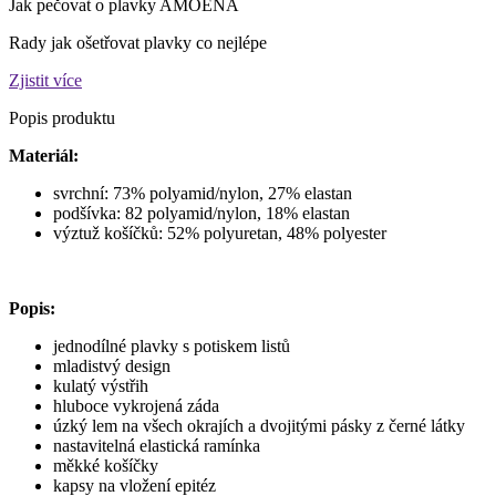
Jak pečovat o plavky AMOENA
Rady jak ošetřovat plavky co nejlépe
Zjistit více
Popis produktu
Materiál:
svrchní: 73
% polyamid/nylon, 27
% elastan
podšívka: 82 polyamid/nylon, 18% elastan
výztuž košíčků: 52% polyuretan,
48% polyester
Popis:
jednodílné plavky s potiskem listů
mladistvý design
kulatý výstřih
hluboce vykrojená záda
úzký lem na všech okrajích a dvojitými pásky z černé látky
nastavitelná elastická ramínka
měkké košíčky
kapsy na vložení epitéz