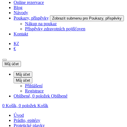
Online rezervace
Blog
Návody
Poukazy, příspěvky
Zobrazit submenu pro Poukazy, příspěvky
Nákup na poukaz
Příspěvky zdravotních pojišťoven
Kontakt
Kč
€
Můj účet
Můj účet
Můj účet
Přihlášení
Registrace
Oblíbené, 0 položek
Oblíbené
0
Košík, 0 položek
Košík
Úvod
Prádlo, epitézy
Protetické plavky