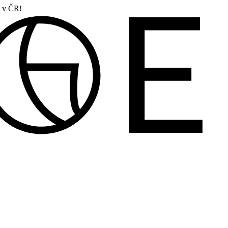
í v ČR!