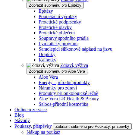
Zobrazit submenu pro Epitézy
Epitézy
Pooperační výrobky
Protetické podprsenky
Protetické plavky
Protetické oblečení
Soupravy spodního prádla
Lymfatický program
Samolepicí silikonové náplasti na jizvu
Doplňky
Kalhotky
Zdraví, výživa
Zobrazit submenu pro Aloe Vera
Aloe Vera
Energy - přírodní produkty
Náramky pro zdraví
Produkty při onkologické léčbě
Aloe Vera LR Health & Beauty
Saloos-přírodní kosmetika
Online rezervace
Blog
Návody
Poukazy, příspěvky
Zobrazit submenu pro Poukazy, příspěvky
Nákup na poukaz