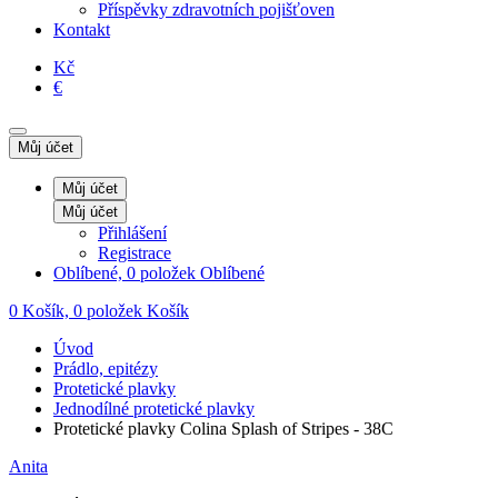
Příspěvky zdravotních pojišťoven
Kontakt
Kč
€
Můj účet
Můj účet
Můj účet
Přihlášení
Registrace
Oblíbené, 0 položek
Oblíbené
0
Košík, 0 položek
Košík
Úvod
Prádlo, epitézy
Protetické plavky
Jednodílné protetické plavky
Protetické plavky Colina Splash of Stripes - 38C
Anita