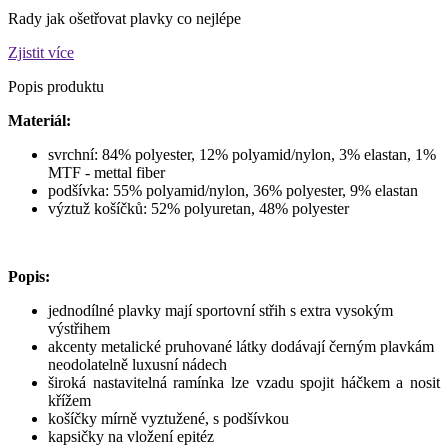
Rady jak ošetřovat plavky co nejlépe
Zjistit více
Popis produktu
Materiál:
svrchní: 84% polyester, 12% polyamid/nylon, 3% elastan, 1%
MTF - mettal fiber
podšívka: 55% polyamid/nylon, 36% polyester, 9% elastan
výztuž košíčků: 52% polyuretan, 48% polyester
Popis:
jednodílné plavky mají sportovní střih s extra vysokým
výstřihem
akcenty metalické pruhované látky dodávají černým plavkám
neodolatelně luxusní nádech
široká nastavitelná ramínka lze vzadu spojit háčkem a nosit
křížem
košíčky mírně vyztužené, s podšívkou
kapsičky na vložení epitéz