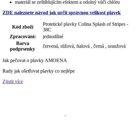
materiál se zeštíhlujícím efektem a odolný vůči chlóru
ZDE naleznete návod jak určit správnou velikost plavek
Protetické plavky Colina Splash of Stripes -
Kód zboží
38C
Zpracování:
jednodílné
Barva
červená, růžová, fialová , černá , oranžová
podprsenky
Jak pečovat o plavky AMOENA
Rady jak ošetřovat plavky co nejlépe
Zjistit více