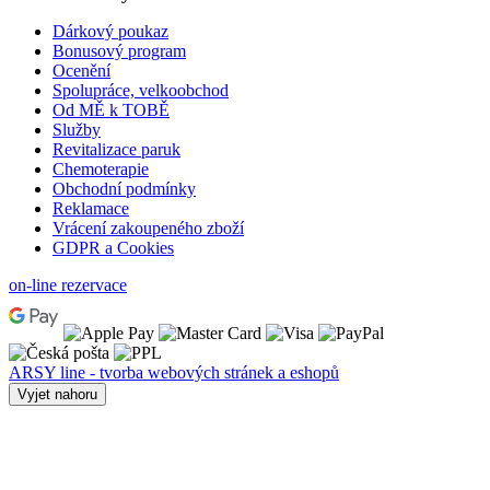
Dárkový poukaz
Bonusový program
Ocenění
Spolupráce, velkoobchod
Od MĚ k TOBĚ
Služby
Revitalizace paruk
Chemoterapie
Obchodní podmínky
Reklamace
Vrácení zakoupeného zboží
GDPR a Cookies
on-line rezervace
ARSY line - tvorba webových stránek a eshopů
Vyjet nahoru