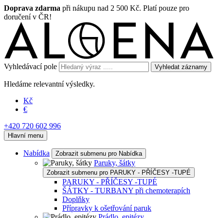
Doprava zdarma
při nákupu nad 2 500 Kč. Platí pouze pro
doručení v ČR!
Vyhledávací pole
Vyhledat záznamy
Hledáme relevantní výsledky.
Kč
€
+420 720 602 996
Hlavní menu
Nabídka
Zobrazit submenu pro Nabídka
Paruky, šátky
Zobrazit submenu pro PARUKY - PŘÍČESY -TUPÉ
PARUKY - PŘÍČESY -TUPÉ
ŠÁTKY - TURBANY při chemoterapích
Doplňky
Přípravky k ošetřování paruk
Prádlo, epitézy