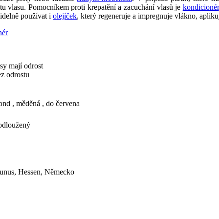
u vlasu. Pomocníkem proti krepatění a zacuchání vlasů je
kondicionér
idelně používat i
olejíček
, který regeneruje a impregnuje vlákno, aplik
nér
asy mají odrost
ez odrostu
lond , měděná , do červena
rodloužený
aunus, Hessen, Německo