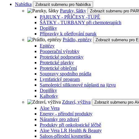
Nabídka
Zobrazit submenu pro Nabídka
Paruky, šátky
Zobrazit submenu pro P
PARUKY - PŘÍČESY -TUPÉ
ŠÁTKY - TURBANY při chemoterapích
Doplňky
Přípravky k ošetřování paruk
Prádlo, epitézy
Zobrazit submenu pro E
Epitézy
Pooperační výrobky
Protetické podprsenky
Protetické plavky
Protetické oblečení
Soupravy spodního prádla
Lymfatický program
Samolepicí silikonové náplasti na jizvu
Doplňky
Kalhotky
Zdraví, výživa
Zobrazit submenu pro Al
Aloe Vera
Energy - přírodní produkty
Náramky pro zdraví
Produkty při onkologické léčbě
Aloe Vera LR Health & Beauty
Saloos-přírodní kosmetika