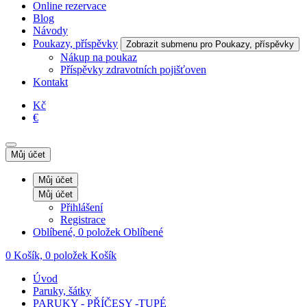
Online rezervace
Blog
Návody
Poukazy, příspěvky
Zobrazit submenu pro Poukazy, příspěvky
Nákup na poukaz
Příspěvky zdravotních pojišťoven
Kontakt
Kč
€
Můj účet
Můj účet
Můj účet
Přihlášení
Registrace
Oblíbené, 0 položek
Oblíbené
0
Košík, 0 položek
Košík
Úvod
Paruky, šátky
PARUKY - PŘÍČESY -TUPÉ