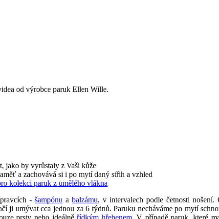
videa od výrobce paruk Ellen Wille.
t, jako by vyrůstaly z Vaši kůže
paměť a zachovává si i po mytí daný střih a vzhled
pro kolekci paruk z umělého vlákna
ípravcích -
šampónu
a
balzámu
, v intervalech podle četnosti nošen
tačí ji umývat cca jednou za 6 týdnů. Paruku necháváme po mytí schn
ouze prsty nebo ideálně
řídkým hřebenem
. V případě paruk, které ma