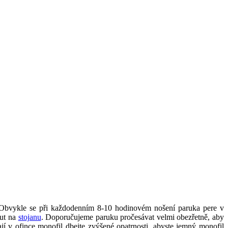
í. Obvykle se při každodenním 8-10 hodinovém nošení paruka pere v
out na
stojanu
. Doporučujeme paruku pročesávat velmi obezřetně, aby
jí v ofince monofil dbejte zvýšené opatrnosti, abyste jemný monofil