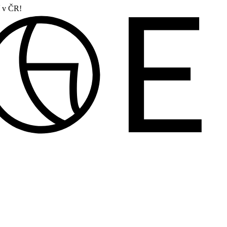
í v ČR!