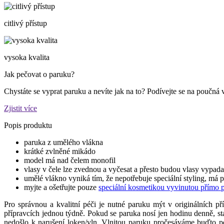
citlivý přístup
vysoka kvalita
Jak pečovat o paruku?
Chystáte se vyprat paruku a nevíte jak na to? Podívejte se na poučná 
Zjistit více
Popis produktu
paruka z umělého vlákna
krátké zvlněné mikádo
model má nad čelem monofil
vlasy v čele lze zvednou a vyčesat a přesto budou vlasy vypada
umělé vlákno vyniká tím, že nepotřebuje speciální styling, má 
myjte a ošetřujte pouze
speciální kosmetikou vyvinutou přímo 
Pro správnou a kvalitní péči je nutné paruku mýt v originálních př
přípravcích jednou týdně. Pokud se paruka nosí jen hodinu denně, s
nedošlo k narušení loken/vln. Vlnitou paruku pročesáváme buďto p