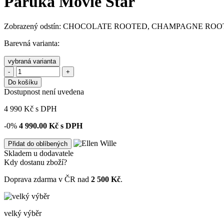
Paruka Movie Star
Zobrazený odstín: CHOCOLATE ROOTED, CHAMPAGNE R
Barevná varianta:
vybraná varianta
-
+
Do košíku
Dostupnost není uvedena
4 990
Kč
s DPH
-0%
4 990.00
Kč s DPH
Přidat do oblíbených
Skladem u dodavatele
Kdy dostanu zboží?
Doprava zdarma v ČR nad
2 500 Kč
.
velký výběr