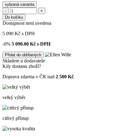
vybraná varianta
-
+
Do košíku
Dostupnost není uvedena
5 090
Kč
s DPH
-0%
5 090.00
Kč s DPH
Přidat do oblíbených
Skladem u dodavatele
Kdy dostanu zboží?
Doprava zdarma v ČR nad
2 500 Kč
.
velký výběr
citlivý přístup