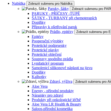
Nabídka
Zobrazit submenu pro Nabídka
Paruky, šátky
Zobrazit submenu pro P
PARUKY - PŘÍČESY -TUPÉ
ŠÁTKY - TURBANY při chemoterapích
Doplňky
Přípravky k ošetřování paruk
Prádlo, epitézy
Zobrazit submenu pro E
Epitézy
Pooperační výrobky
Protetické podprsenky
Protetické plavky
Protetické oblečení
Soupravy spodního prádla
Lymfatický program
Samolepicí silikonové náplasti na jizvu
Doplňky
Kalhotky
Zdraví, výživa
Zobrazit submenu pro Al
Aloe Vera
Energy - přírodní produkty
Náramky pro zdraví
Produkty při onkologické léčbě
Aloe Vera LR Health & Beauty
Saloos-přírodní kosmetika