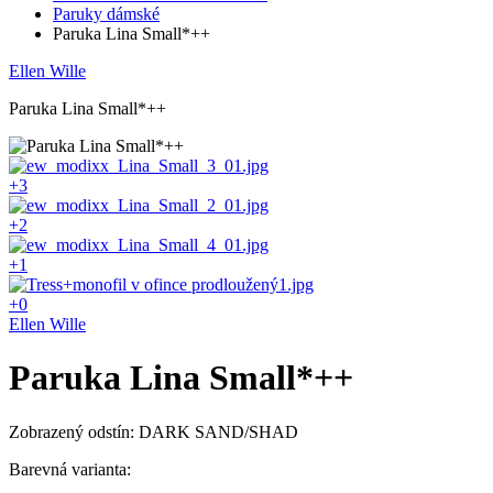
Paruky dámské
Paruka Lina Small*++
Ellen Wille
Paruka Lina Small*++
+3
+2
+1
+0
Ellen Wille
Paruka Lina Small*++
Zobrazený odstín: DARK SAND/SHAD
Barevná varianta: