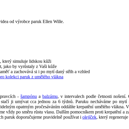
videa od výrobce paruk Ellen Wille.
 který simuluje lidskou kůži
t, jako by vyrůstaly z Vaši kůže
paměť a zachovává si i po mytí daný střih a vzhled
pro kolekci paruk z umělého vlákna
ípravcích -
šampónu
a
balzámu
, v intervalech podle četnosti nošen
, stačí ji umývat cca jednou za 6 týdnů. Paruku necháváme po mytí
videlným opatrným pročesáváním oddálíte krepatění umělého vlákna. V p
me vždy po směru růstu vlasu. Dalším pomocníkem proti krepatění a z
hých paruk doporučujeme pravidelně používat i
olejíček
, který regeneruj