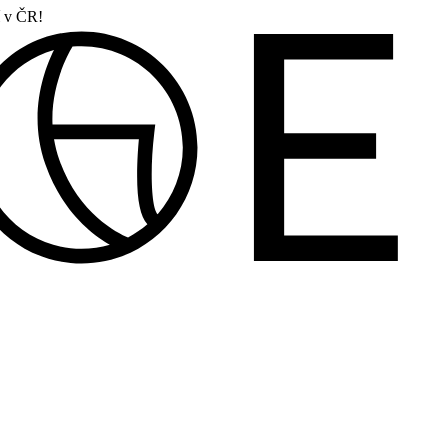
í v ČR!