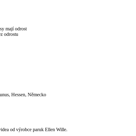
asy mají odrost
ez odrostu
aunus, Hessen, Německo
videa od výrobce paruk Ellen Wille.