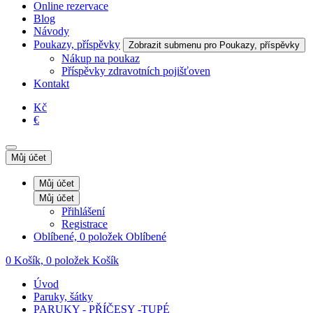
Online rezervace
Blog
Návody
Poukazy, příspěvky
Zobrazit submenu pro Poukazy, příspěvky
Nákup na poukaz
Příspěvky zdravotních pojišťoven
Kontakt
Kč
€
Můj účet
Můj účet
Můj účet
Přihlášení
Registrace
Oblíbené, 0 položek
Oblíbené
0
Košík, 0 položek
Košík
Úvod
Paruky, šátky
PARUKY - PŘÍČESY -TUPÉ