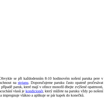
í. Obvykle se při každodenním 8-10 hodinovém nošení paruka pere v
 schnout na
stojanu
. Doporučujeme paruku často opatrně pročesávat
řípadě paruk, které mají v ofince monofil dbejte zvýšené opatrnosti,
acuchání vlasů je
kondicionér
, který můžete na paruku vždy po nošení
e a impregnuje vlákno a aplikuje se pár kapek do konečků.