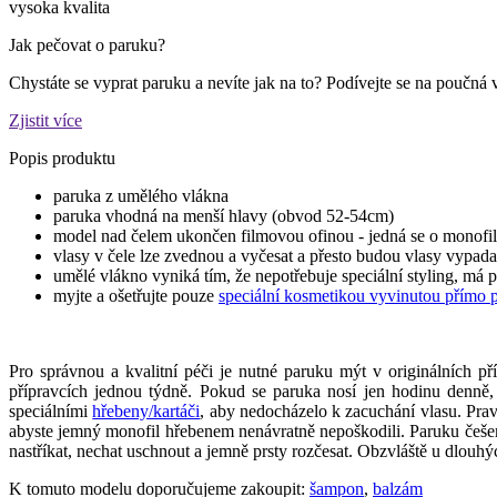
vysoka kvalita
Jak pečovat o paruku?
Chystáte se vyprat paruku a nevíte jak na to? Podívejte se na poučná 
Zjistit více
Popis produktu
paruka z umělého vlákna
paruka vhodná na menší hlavy (obvod 52-54cm)
model nad čelem ukončen filmovou ofinou - jedná se o monofil,
vlasy v čele lze zvednou a vyčesat a přesto budou vlasy vypada
umělé vlákno vyniká tím, že nepotřebuje speciální styling, má 
myjte a ošetřujte pouze
speciální kosmetikou vyvinutou přímo 
Pro správnou a kvalitní péči je nutné paruku mýt v originálních př
přípravcích jednou týdně. Pokud se paruka nosí jen hodinu denně
speciálními
hřebeny/kartáči
, aby nedocházelo k zacuchání vlasu. Pra
abyste jemný monofil hřebenem nenávratně nepoškodili. Paruku češe
nastříkat, nechat uschnout a jemně prsty rozčesat. Obzvláště u dlou
K tomuto modelu doporučujeme zakoupit:
šampon
,
balzám