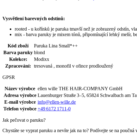
Vysvětlení barevných odstínů:
rooted - u kořínků je paruka tmavší než je zobrazený odstín, vl
mix - barva paruky je mixem tónů, připomínající lehký melír, b
Kód zboží
Paruka Lina Small*++
Barva paruky
blond
Kolekce:
Modixx
Zpracování:
tresovaná , monofil v ofince prodloužený
GPSR
Název výrobce
ellen wille THE HAIR‑COMPANY GmbH
Adresa výrobce
Lauenburger Straße 3–5, 65824 Schwalbach am T
E-mail výrobce
info@ellen-wille.de
Telefon výrobce
+49 6172 1711‑0
Jak pečovat o paruku?
Chystáte se vyprat paruku a nevíte jak na to? Podívejte se na poučná 