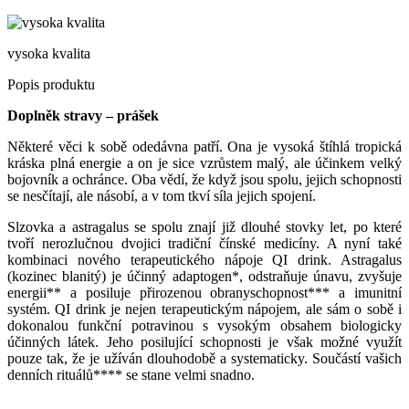
vysoka kvalita
Popis produktu
Doplněk stravy – prášek
Některé věci k sobě odedávna patří. Ona je vysoká štíhlá tropická
kráska plná energie a on je sice vzrůstem malý, ale účinkem velký
bojovník a ochránce. Oba vědí, že když jsou spolu, jejich schopnosti
se nesčítají, ale násobí, a v tom tkví síla jejich spojení.
Slzovka a astragalus se spolu znají již dlouhé stovky let, po které
tvoří nerozlučnou dvojici tradiční čínské medicíny. A nyní také
kombinaci nového terapeutického nápoje QI drink. Astragalus
(kozinec blanitý) je účinný adaptogen*, odstraňuje únavu, zvyšuje
energii** a posiluje přirozenou obranyschopnost*** a imunitní
systém. QI drink je nejen terapeutickým nápojem, ale sám o sobě i
dokonalou funkční potravinou s vysokým obsahem biologicky
účinných látek. Jeho posilující schopnosti je však možné využít
pouze tak, že je užíván dlouhodobě a systematicky. Součástí vašich
denních rituálů**** se stane velmi snadno.