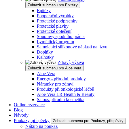
Zobrazit submenu pro Epitézy
Epitézy
Pooperační výrobky
Protetické podprsenky
Protetické plavky
Protetické oblečení
Soupravy spodního prádla
Lymfatický program
Samolepicí silikonové náplasti na jizvu
Doplňky
Kalhotky
Zdraví, výživa
Zobrazit submenu pro Aloe Vera
Aloe Vera
Energy - přírodní produkty
Náramky pro zdraví
Produkty při onkologické léčbě
Aloe Vera LR Health & Beauty
Saloos-přírodní kosmetika
Online rezervace
Blog
Návody
Poukazy, příspěvky
Zobrazit submenu pro Poukazy, příspěvky
Nákup na poukaz