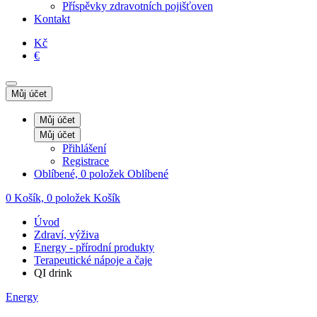
Příspěvky zdravotních pojišťoven
Kontakt
Kč
€
Můj účet
Můj účet
Můj účet
Přihlášení
Registrace
Oblíbené, 0 položek
Oblíbené
0
Košík, 0 položek
Košík
Úvod
Zdraví, výživa
Energy - přírodní produkty
Terapeutické nápoje a čaje
QI drink
Energy