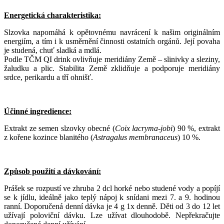
Energetická charakteristika:
Slzovka napomáhá k opětovnému navrácení k našim originálním
energiím, a tím i k usměrnění činnosti ostatních orgánů. Její povaha
je studená, chuť sladká a mdlá.
Podle TČM QI drink ovlivňuje meridiány Země – slinivky a sleziny,
žaludku a plic. Stabilita Země zklidňuje a podporuje meridiány
srdce, perikardu a tří ohnišť.
Účinné ingredience:
Extrakt ze semen slzovky obecné (
Coix lacryma-jobi
) 90 %, extrakt
z kořene kozince blanitého (
Astragalus membranaceus
) 10 %.
Způsob použití a dávkování:
Prášek se rozpustí ve zhruba 2 dcl horké nebo studené vody a popíjí
se k jídlu, ideálně jako teplý nápoj k snídani mezi 7. a 9. hodinou
ranní. Doporučená denní dávka je 4 g 1x denně. Děti od 3 do 12 let
užívají poloviční dávku. Lze užívat dlouhodobě. Nepřekračujte