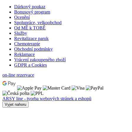
Dárkový poukaz
Bonusový program
Ocenění
Spolupráce, velkoobchod
Od MĚ k TOBĚ
Služby
Revitalizace paruk
Chemoterapie
Obchodní podmínky
Reklamace
Vrácení zakoupeného zboží
GDPR a Cookies
on-line rezervace
ARSY line - tvorba webových stránek a eshopů
Vyjet nahoru