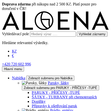
Doprava zdarma
při nákupu nad 2 500 Kč. Platí pouze pro
doručení v ČR!
Vyhledávací pole
Vyhledat záznamy
Hledáme relevantní výsledky.
Kč
€
+420 720 602 996
Hlavní menu
Nabídka
Zobrazit submenu pro Nabídka
Paruky, šátky
Zobrazit submenu pro PARUKY - PŘÍČESY -TUPÉ
PARUKY - PŘÍČESY -TUPÉ
ŠÁTKY - TURBANY při chemoterapích
Doplňky
Přípravky k ošetřování paruk
Prádlo, epitézy