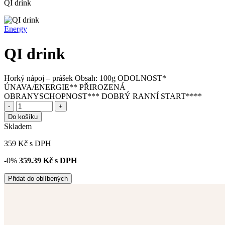
QI drink
Energy
QI drink
Horký nápoj – prášek Obsah: 100g ODOLNOST*
ÚNAVA/ENERGIE** PŘIROZENÁ
OBRANYSCHOPNOST*** DOBRÝ RANNÍ START****
-
+
Do košíku
Skladem
359
Kč
s DPH
-0%
359.39
Kč s DPH
Přidat do oblíbených