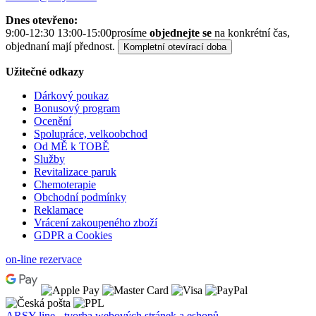
Dnes otevřeno:
9:00-12:30 13:00-15:00
prosíme
objednejte se
na konkrétní čas,
objednaní mají přednost.
Kompletní otevírací doba
Užitečné odkazy
Dárkový poukaz
Bonusový program
Ocenění
Spolupráce, velkoobchod
Od MĚ k TOBĚ
Služby
Revitalizace paruk
Chemoterapie
Obchodní podmínky
Reklamace
Vrácení zakoupeného zboží
GDPR a Cookies
on-line rezervace
ARSY line - tvorba webových stránek a eshopů