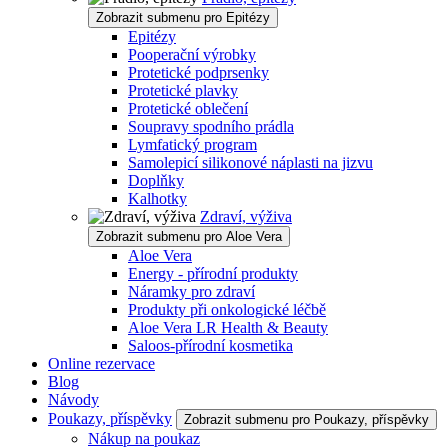
Zobrazit submenu pro Epitézy
Epitézy
Pooperační výrobky
Protetické podprsenky
Protetické plavky
Protetické oblečení
Soupravy spodního prádla
Lymfatický program
Samolepicí silikonové náplasti na jizvu
Doplňky
Kalhotky
Zdraví, výživa
Zobrazit submenu pro Aloe Vera
Aloe Vera
Energy - přírodní produkty
Náramky pro zdraví
Produkty při onkologické léčbě
Aloe Vera LR Health & Beauty
Saloos-přírodní kosmetika
Online rezervace
Blog
Návody
Poukazy, příspěvky
Zobrazit submenu pro Poukazy, příspěvky
Nákup na poukaz