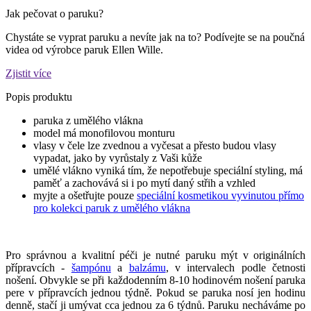
Jak pečovat o paruku?
Chystáte se vyprat paruku a nevíte jak na to? Podívejte se na poučná
videa od výrobce paruk Ellen Wille.
Zjistit více
Popis produktu
paruka z umělého vlákna
model má monofilovou monturu
vlasy v čele lze zvednou a vyčesat a přesto budou vlasy
vypadat, jako by vyrůstaly z Vaši kůže
umělé vlákno vyniká tím, že nepotřebuje speciální styling, má
paměť a zachovává si i po mytí daný střih a vzhled
myjte a ošetřujte pouze
speciální kosmetikou vyvinutou přímo
pro kolekci paruk z umělého vlákna
Pro správnou a kvalitní péči je nutné paruku mýt v originálních
přípravcích -
šampónu
a
balzámu
, v intervalech podle četnosti
nošení. Obvykle se při každodenním 8-10 hodinovém nošení paruka
pere v přípravcích jednou týdně. Pokud se paruka nosí jen hodinu
denně, stačí ji umývat cca jednou za 6 týdnů. Paruku necháváme po