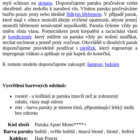
mytí schnout na
stojanu
. Doporučujeme paruku pročesávat velmi
obezřetně, aby nedošlo k narušení vln. Vlnitou paruku pročesáváme
buďto pouze prsty nebo ideálně
řídkým hřebenem
. V případě paruk,
které mají v ofince monofil dbejte zvýšené opatrnosti, abyste jemný
monofil hřebenem nenávratně nepoškodili. Paruku češeme vždy po
směru růstu vlasu. Pomocníkem proti krepatění a zacuchání vlasů
je
kondicionér
, který můžete na paruku vždy po nošení nastříkat,
nechat uschnout a jemně prsty rozčesat. Obzvláště u dlouhých paruk
doporučujeme pravidelně používat i
olejíček
, který regeneruje a
impregnuje vlákno a aplikuje se pár kapek do konečků.
K tomuto modelu doporučujeme zakoupit:
šampon
,
balzám
Vysvětlení barevných odstínů:
rooted - u kořínků je paruka tmavší než je zobrazený
odstín, vlasy mají odrost
mix - barva paruky je mixem tónů, připomínající lehký melír,
bez odrostu
Kód zboží
Paruka Apart Mono****+
Barva paruky
hnědá , světle hnědá , tmavá blond , blond , šedivá
Kolekce:
Hair Power