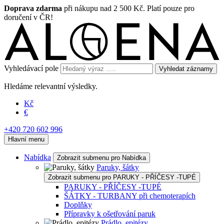
Doprava zdarma
při nákupu nad 2 500 Kč. Platí pouze pro
doručení v ČR!
Vyhledávací pole
Vyhledat záznamy
Hledáme relevantní výsledky.
Kč
€
+420 720 602 996
Hlavní menu
Nabídka
Zobrazit submenu pro Nabídka
Paruky, šátky
Zobrazit submenu pro PARUKY - PŘÍČESY -TUPÉ
PARUKY - PŘÍČESY -TUPÉ
ŠÁTKY - TURBANY při chemoterapích
Doplňky
Přípravky k ošetřování paruk
Prádlo, epitézy