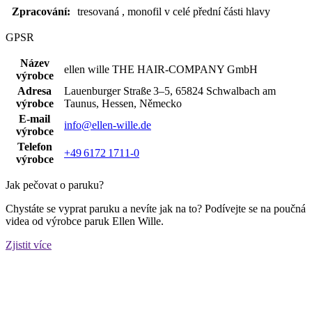
Zpracování:
tresovaná , monofil v celé přední části hlavy
GPSR
Název
ellen wille THE HAIR‑COMPANY GmbH
výrobce
Adresa
Lauenburger Straße 3–5, 65824 Schwalbach am
výrobce
Taunus, Hessen, Německo
E-mail
info@ellen-wille.de
výrobce
Telefon
+49 6172 1711‑0
výrobce
Jak pečovat o paruku?
Chystáte se vyprat paruku a nevíte jak na to? Podívejte se na poučná
videa od výrobce paruk Ellen Wille.
Zjistit více