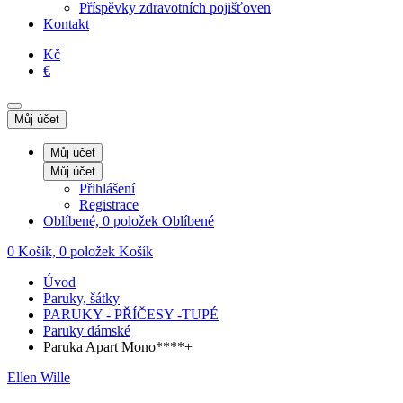
Příspěvky zdravotních pojišťoven
Kontakt
Kč
€
Můj účet
Můj účet
Můj účet
Přihlášení
Registrace
Oblíbené, 0 položek
Oblíbené
0
Košík, 0 položek
Košík
Úvod
Paruky, šátky
PARUKY - PŘÍČESY -TUPÉ
Paruky dámské
Paruka Apart Mono****+
Ellen Wille