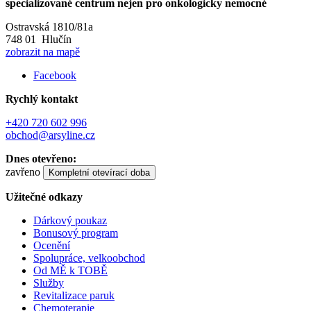
specializované centrum nejen pro onkologicky nemocné
Ostravská 1810/81a
748 01 Hlučín
zobrazit na mapě
Facebook
Rychlý kontakt
+420 720 602 996
obchod@arsyline.cz
Dnes otevřeno:
zavřeno
Kompletní otevírací doba
Užitečné odkazy
Dárkový poukaz
Bonusový program
Ocenění
Spolupráce, velkoobchod
Od MĚ k TOBĚ
Služby
Revitalizace paruk
Chemoterapie