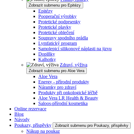
Zobrazit submenu pro Epitézy
Epitézy
Pooperační výrobky
Protetické podprsenky
Protetické plavky
Protetické oblečení
Soupravy spodního prádla
Lymfatický program
Samolepicí silikonové náplasti na jizvu
Doplňky
Kalhotky
Zdraví, výživa
Zobrazit submenu pro Aloe Vera
Aloe Vera
Energy - přírodní produkty
Náramky pro zdraví
Produkty při onkologické léčbě
Aloe Vera LR Health & Beauty
Saloos-přírodní kosmetika
Online rezervace
Blog
Návody
Poukazy, příspěvky
Zobrazit submenu pro Poukazy, příspěvky
Nákup na poukaz