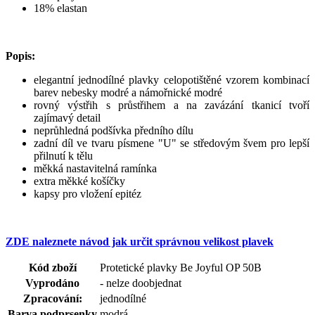
18% elastan
Popis:
elegantní jednodílné plavky celopotištěné vzorem kombinací
barev nebesky modré a námořnické modré
rovný výstřih s průstřihem a na zavázání tkanicí tvoří
zajímavý detail
neprůhledná podšívka předního dílu
zadní díl ve tvaru písmene "U" se středovým švem pro lepší
přilnutí k tělu
měkká nastavitelná ramínka
extra měkké košíčky
kapsy pro vložení epitéz
ZDE naleznete návod jak určit správnou velikost plavek
Kód zboží
Protetické plavky Be Joyful OP 50B
Vyprodáno
- nelze doobjednat
Zpracování:
jednodílné
Barva podprsenky
modrá