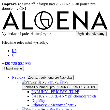
Doprava zdarma
při nákupu nad 2 500 Kč. Platí pouze pro
doručení v ČR!
Vyhledávací pole
Vyhledat záznamy
Hledáme relevantní výsledky.
Kč
€
+420 720 602 996
Hlavní menu
Nabídka
Zobrazit submenu pro Nabídka
Paruky, šátky
Zobrazit submenu pro PARUKY - PŘÍČESY -TUPÉ
PARUKY - PŘÍČESY -TUPÉ
ŠÁTKY - TURBANY při chemoterapích
Doplňky
Přípravky k ošetřování paruk
Prádlo, epitézy