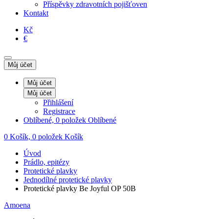
Příspěvky zdravotních pojišťoven
Kontakt
Kč
€
Můj účet
Můj účet
Můj účet
Přihlášení
Registrace
Oblíbené, 0 položek
Oblíbené
0
Košík, 0 položek
Košík
Úvod
Prádlo, epitézy
Protetické plavky
Jednodílné protetické plavky
Protetické plavky Be Joyful OP 50B
Amoena