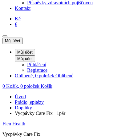
Příspěvky zdravotních pojišťoven
Kontakt
Kč
€
Můj účet
Můj účet
Můj účet
Přihlášení
Registrace
Oblíbené, 0 položek
Oblíbené
0
Košík, 0 položek
Košík
Úvod
Prádlo, epitézy
Doplňky
Vycpávky Care Fix - 1pár
Flen Health
Vycpávky Care Fix