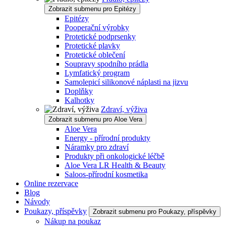
Zobrazit submenu pro Epitézy
Epitézy
Pooperační výrobky
Protetické podprsenky
Protetické plavky
Protetické oblečení
Soupravy spodního prádla
Lymfatický program
Samolepicí silikonové náplasti na jizvu
Doplňky
Kalhotky
Zdraví, výživa
Zobrazit submenu pro Aloe Vera
Aloe Vera
Energy - přírodní produkty
Náramky pro zdraví
Produkty při onkologické léčbě
Aloe Vera LR Health & Beauty
Saloos-přírodní kosmetika
Online rezervace
Blog
Návody
Poukazy, příspěvky
Zobrazit submenu pro Poukazy, příspěvky
Nákup na poukaz