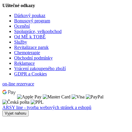
Užitečné odkazy
Dárkový poukaz
Bonusový program
Ocenění
Spolupráce, velkoobchod
Od MĚ k TOBĚ
Služby
Revitalizace paruk
Chemoterapie
Obchodní podmínky
Reklamace
Vrácení zakoupeného zboží
GDPR a Cookies
on-line rezervace
ARSY line - tvorba webových stránek a eshopů
Vyjet nahoru