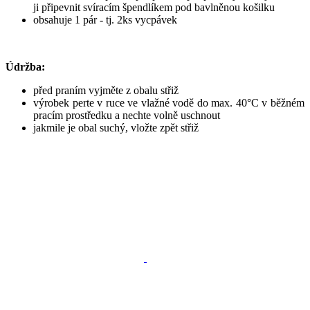
ji připevnit svíracím špendlíkem pod bavlněnou košilku
obsahuje 1 pár - tj. 2ks vycpávek
Údržba:
před praním vyjměte z obalu střiž
výrobek perte v ruce ve vlažné vodě do max. 40°C v běžném
pracím prostředku a nechte volně uschnout
jakmile je obal suchý, vložte zpět střiž