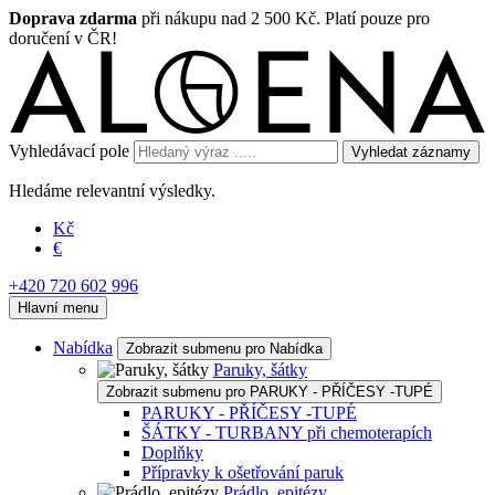
Doprava zdarma
při nákupu nad 2 500 Kč. Platí pouze pro
doručení v ČR!
Vyhledávací pole
Vyhledat záznamy
Hledáme relevantní výsledky.
Kč
€
+420 720 602 996
Hlavní menu
Nabídka
Zobrazit submenu pro Nabídka
Paruky, šátky
Zobrazit submenu pro PARUKY - PŘÍČESY -TUPÉ
PARUKY - PŘÍČESY -TUPÉ
ŠÁTKY - TURBANY při chemoterapích
Doplňky
Přípravky k ošetřování paruk
Prádlo, epitézy