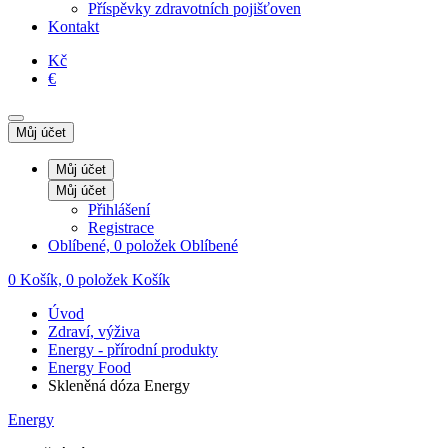
Příspěvky zdravotních pojišťoven
Kontakt
Kč
€
Můj účet
Můj účet
Můj účet
Přihlášení
Registrace
Oblíbené, 0 položek
Oblíbené
0
Košík, 0 položek
Košík
Úvod
Zdraví, výživa
Energy - přírodní produkty
Energy Food
Skleněná dóza Energy
Energy