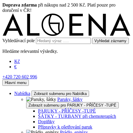
Doprava zdarma
při nákupu nad 2 500 Kč. Platí pouze pro
doručení v ČR!
Vyhledávací pole
Vyhledat záznamy
Hledáme relevantní výsledky.
Kč
€
+420 720 602 996
Hlavní menu
Nabídka
Zobrazit submenu pro Nabídka
Paruky, šátky
Zobrazit submenu pro PARUKY - PŘÍČESY -TUPÉ
PARUKY - PŘÍČESY -TUPÉ
ŠÁTKY - TURBANY při chemoterapích
Doplňky
Přípravky k ošetřování paruk
Prádlo, epitézy