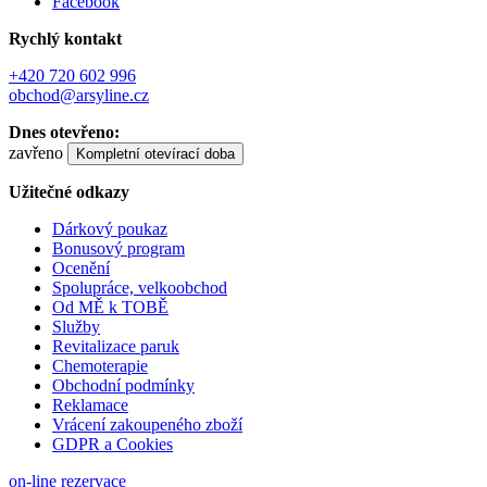
Facebook
Rychlý kontakt
+420 720 602 996
obchod@arsyline.cz
Dnes otevřeno:
zavřeno
Kompletní otevírací doba
Užitečné odkazy
Dárkový poukaz
Bonusový program
Ocenění
Spolupráce, velkoobchod
Od MĚ k TOBĚ
Služby
Revitalizace paruk
Chemoterapie
Obchodní podmínky
Reklamace
Vrácení zakoupeného zboží
GDPR a Cookies
on-line rezervace