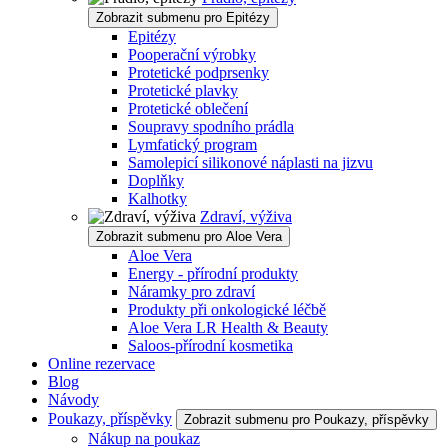
Zobrazit submenu pro Epitézy
Epitézy
Pooperační výrobky
Protetické podprsenky
Protetické plavky
Protetické oblečení
Soupravy spodního prádla
Lymfatický program
Samolepicí silikonové náplasti na jizvu
Doplňky
Kalhotky
Zdraví, výživa
Zobrazit submenu pro Aloe Vera
Aloe Vera
Energy - přírodní produkty
Náramky pro zdraví
Produkty při onkologické léčbě
Aloe Vera LR Health & Beauty
Saloos-přírodní kosmetika
Online rezervace
Blog
Návody
Poukazy, příspěvky
Zobrazit submenu pro Poukazy, příspěvky
Nákup na poukaz