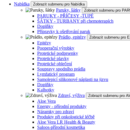
Nabídka
Zobrazit submenu pro Nabídka
Paruky, šátky
Zobrazit submenu pro P
PARUKY - PŘÍČESY -TUPÉ
ŠÁTKY - TURBANY při chemoterapích
Doplňky
Přípravky k ošetřování paruk
Prádlo, epitézy
Zobrazit submenu pro E
Epitézy
Pooperační výrobky
Protetické podprsenky
Protetické plavky
Protetické oblečení
Soupravy spodního prádla
Lymfatický program
Samolepicí silikonové náplasti na jizvu
Doplňky
Kalhotky
Zdraví, výživa
Zobrazit submenu pro Al
Aloe Vera
Energy - přírodní produkty
Náramky pro zdraví
Produkty při onkologické léčbě
Aloe Vera LR Health & Beauty
Saloos-přírodní kosmetika