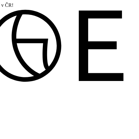
í v ČR!