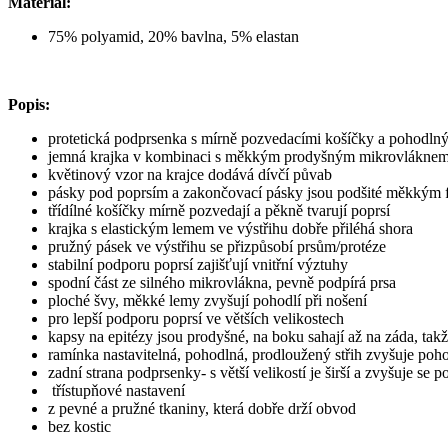
Materiál:
75% polyamid, 20% bavlna, 5% elastan
Popis:
protetická podprsenka s mírně pozvedacími košíčky a pohodln
jemná krajka v kombinaci s měkkým prodyšným mikrovláknem za
květinový vzor na krajce dodává dívčí půvab
pásky pod poprsím a zakončovací pásky jsou podšité měkkým f
třídílné košíčky mírně pozvedají a pěkně tvarují poprsí
krajka s elastickým lemem ve výstřihu dobře přiléhá shora
pružný pásek ve výstřihu se přizpůsobí prsům/protéze
stabilní podporu poprsí zajišťují vnitřní výztuhy
spodní část ze silného mikrovlákna, pevně podpírá prsa
ploché švy, měkké lemy zvyšují pohodlí při nošení
pro lepší podporu poprsí ve větších velikostech
kapsy na epitézy jsou prodyšné, na boku sahají až na záda, takž
ramínka nastavitelná, pohodlná, prodloužený střih zvyšuje poho
zadní strana podprsenky- s větší velikostí je širší a zvyšuje se 
třístupňové nastavení
z pevné a pružné tkaniny, která dobře drží obvod
bez kostic