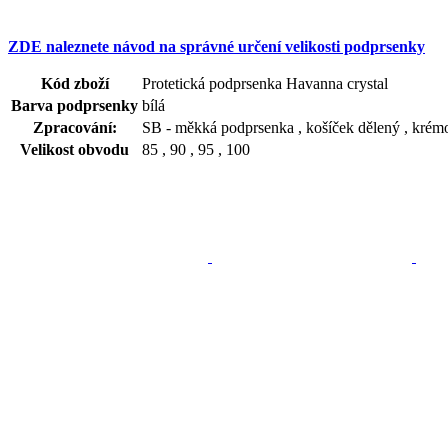
ZDE naleznete návod na správné určení velikosti podprsenky
Kód zboží
Protetická podprsenka Havanna crystal
Barva podprsenky
bílá
Zpracování:
SB - měkká podprsenka , košíček dělený , kré
Velikost obvodu
85 , 90 , 95 , 100