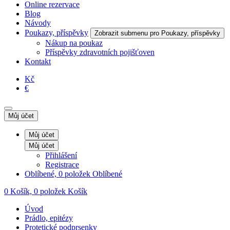
Online rezervace
Blog
Návody
Poukazy, příspěvky
Zobrazit submenu pro Poukazy, příspěvky
Nákup na poukaz
Příspěvky zdravotních pojišťoven
Kontakt
Kč
€
Můj účet
Můj účet
Můj účet
Přihlášení
Registrace
Oblíbené, 0 položek
Oblíbené
0
Košík, 0 položek
Košík
Úvod
Prádlo, epitézy
Protetické podprsenky