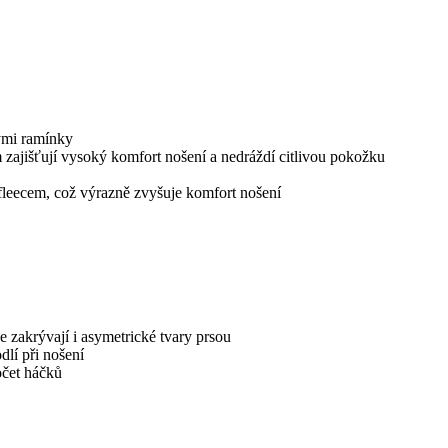
ými ramínky
jišťují vysoký komfort nošení a nedráždí citlivou pokožku
leecem, což výrazně zvyšuje komfort nošení
e zakrývají i asymetrické tvary prsou
dlí při nošení
počet háčků