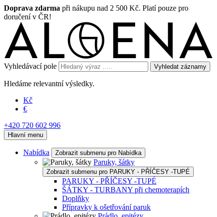
Doprava zdarma
při nákupu nad 2 500 Kč. Platí pouze pro
doručení v ČR!
Vyhledávací pole
Vyhledat záznamy
Hledáme relevantní výsledky.
Kč
€
+420 720 602 996
Hlavní menu
Nabídka
Zobrazit submenu pro Nabídka
Paruky, šátky
Zobrazit submenu pro PARUKY - PŘÍČESY -TUPÉ
PARUKY - PŘÍČESY -TUPÉ
ŠÁTKY - TURBANY při chemoterapích
Doplňky
Přípravky k ošetřování paruk
Prádlo, epitézy