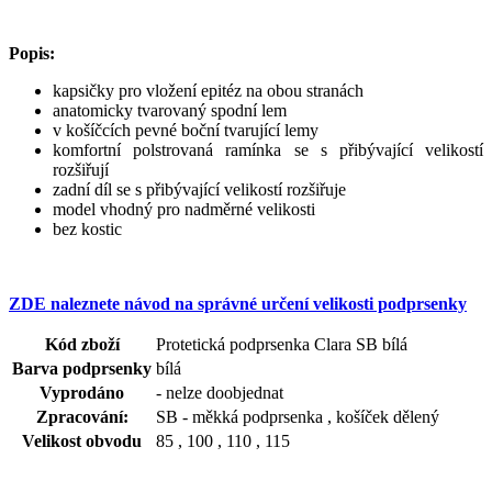
Popis:
kapsičky pro vložení epitéz na obou stranách
anatomicky tvarovaný spodní lem
v košíčcích pevné boční tvarující lemy
komfortní polstrovaná ramínka se s přibývající velikostí
rozšiřují
zadní díl se s přibývající velikostí rozšiřuje
model vhodný pro nadměrné velikosti
bez kostic
ZDE naleznete návod na správné určení velikosti podprsenky
Kód zboží
Protetická podprsenka Clara SB bílá
Barva podprsenky
bílá
Vyprodáno
- nelze doobjednat
Zpracování:
SB - měkká podprsenka , košíček dělený
Velikost obvodu
85 , 100 , 110 , 115