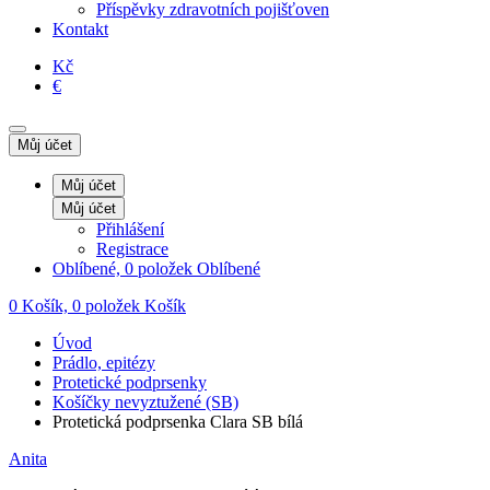
Příspěvky zdravotních pojišťoven
Kontakt
Kč
€
Můj účet
Můj účet
Můj účet
Přihlášení
Registrace
Oblíbené, 0 položek
Oblíbené
0
Košík, 0 položek
Košík
Úvod
Prádlo, epitézy
Protetické podprsenky
Košíčky nevyztužené (SB)
Protetická podprsenka Clara SB bílá
Anita