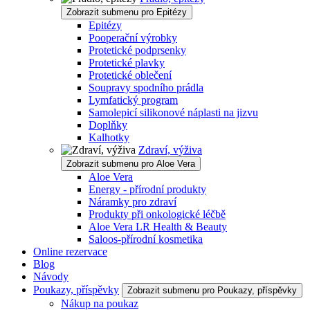
Zobrazit submenu pro Epitézy
Epitézy
Pooperační výrobky
Protetické podprsenky
Protetické plavky
Protetické oblečení
Soupravy spodního prádla
Lymfatický program
Samolepicí silikonové náplasti na jizvu
Doplňky
Kalhotky
Zdraví, výživa
Zobrazit submenu pro Aloe Vera
Aloe Vera
Energy - přírodní produkty
Náramky pro zdraví
Produkty při onkologické léčbě
Aloe Vera LR Health & Beauty
Saloos-přírodní kosmetika
Online rezervace
Blog
Návody
Poukazy, příspěvky
Zobrazit submenu pro Poukazy, příspěvky
Nákup na poukaz