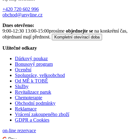
+420 720 602 996
obchod@arsyline.cz
Dnes otevřeno:
9:00-12:30 13:00-15:00
prosíme
objednejte se
na konkrétní čas,
objednaní mají přednost.
Kompletní otevírací doba
Užitečné odkazy
Dárkový poukaz
Bonusový program
Ocenění
Spolupráce, velkoobchod
Od MĚ k TOBĚ
Služby
Revitalizace paruk
Chemoterapie
Obchodní podmínky
Reklamace
Vrácení zakoupeného zboží
GDPR a Cookies
on-line rezervace