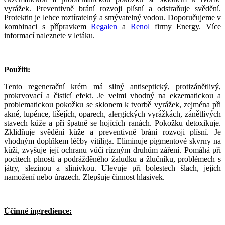
vyrážek. Preventivně brání rozvoji plísní a odstraňuje svědění.
Protektin je lehce roztíratelný a smývatelný vodou. Doporučujeme v
kombinaci s přípravkem
Regalen
a
Renol
firmy Energy. Více
informací naleznete v letáku.
Použití:
Tento regenerační krém má silný antiseptický, protizánětlivý,
prokrvovací a čisticí efekt. Je velmi vhodný na ekzematickou a
problematickou pokožku se sklonem k tvorbě vyrážek, zejména při
akné, lupénce, lišejích, oparech, alergických vyrážkách, zánětlivých
stavech kůže a při špatně se hojících ranách. Pokožku detoxikuje.
Zklidňuje svědění kůže a preventivně brání rozvoji plísní. Je
vhodným doplňkem léčby vitiliga. Eliminuje pigmentové skvrny na
kůži, zvyšuje její ochranu vůči různým druhům záření. Pomáhá při
pocitech plnosti a podrážděného žaludku a žlučníku, problémech s
játry, slezinou a slinivkou. Ulevuje při bolestech šlach, jejich
namožení nebo úrazech. Zlepšuje činnost hlasivek.
Účinné ingredience: