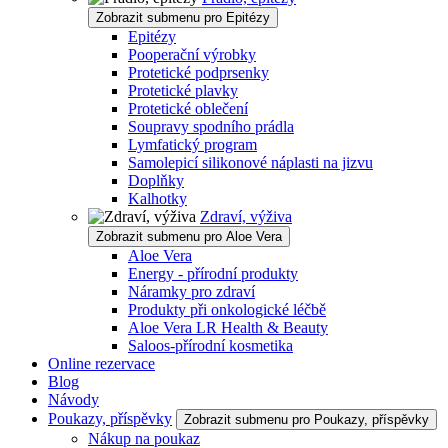
Zobrazit submenu pro Epitézy
Epitézy
Pooperační výrobky
Protetické podprsenky
Protetické plavky
Protetické oblečení
Soupravy spodního prádla
Lymfatický program
Samolepicí silikonové náplasti na jizvu
Doplňky
Kalhotky
Zdraví, výživa
Zobrazit submenu pro Aloe Vera
Aloe Vera
Energy - přírodní produkty
Náramky pro zdraví
Produkty při onkologické léčbě
Aloe Vera LR Health & Beauty
Saloos-přírodní kosmetika
Online rezervace
Blog
Návody
Poukazy, příspěvky
Zobrazit submenu pro Poukazy, příspěvky
Nákup na poukaz