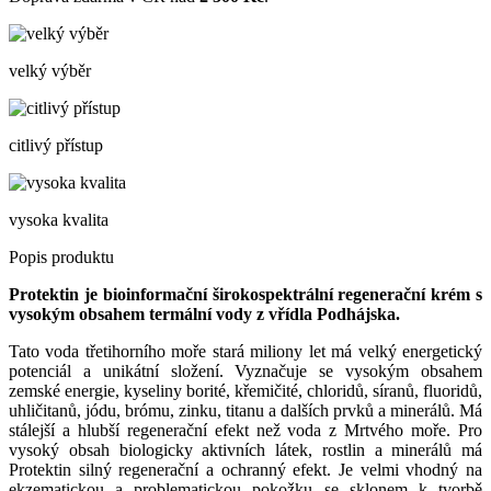
velký výběr
citlivý přístup
vysoka kvalita
Popis produktu
Protektin je bioinformační širokospektrální regenerační krém s
vysokým obsahem termální vody z vřídla Podhájska.
Tato voda třetihorního moře stará miliony let má velký energetický
potenciál a unikátní složení. Vyznačuje se vysokým obsahem
zemské energie, kyseliny borité, křemičité, chloridů, síranů, fluoridů,
uhličitanů, jódu, brómu, zinku, titanu a dalších prvků a minerálů. Má
stálejší a hlubší regenerační efekt než voda z Mrtvého moře. Pro
vysoký obsah biologicky aktivních látek, rostlin a minerálů má
Protektin silný regenerační a ochranný efekt. Je velmi vhodný na
ekzematickou a problematickou pokožku se sklonem k tvorbě