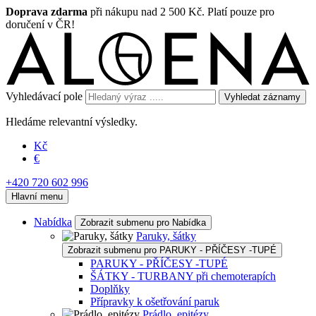
Doprava zdarma
při nákupu nad 2 500 Kč. Platí pouze pro
doručení v ČR!
Vyhledávací pole
Vyhledat záznamy
Hledáme relevantní výsledky.
Kč
€
+420 720 602 996
Hlavní menu
Nabídka
Zobrazit submenu pro Nabídka
Paruky, šátky
Zobrazit submenu pro PARUKY - PŘÍČESY -TUPÉ
PARUKY - PŘÍČESY -TUPÉ
ŠÁTKY - TURBANY při chemoterapích
Doplňky
Přípravky k ošetřování paruk
Prádlo, epitézy