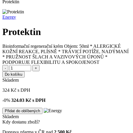
Protektin
Energy
Protektin
Bioinformační regenerační krém Objem: 50ml * ALERGICKÉ
KOŽNÍ REAKCE, PLÍSNĚ * TRÁVICÍ POTÍŽE, NADÝMANÍ
* PRUŽNOST ŠLACH A VAZIVOVÝCH ÚPONŮ *
PODPORUJE FLEXIBILITU A SPOKOJENOST
-
+
Do košíku
Skladem
324
Kč
s DPH
-0%
324.03
Kč s DPH
Přidat do oblíbených
Skladem
Kdy dostanu zboží?
Doprava zdarma v ČR nad
2 500 Kč
.