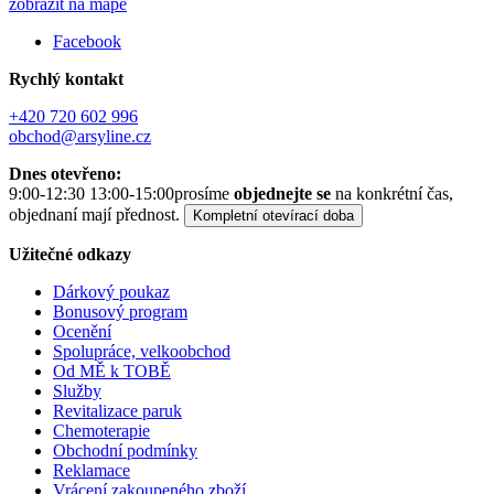
zobrazit na mapě
Facebook
Rychlý kontakt
+420 720 602 996
obchod@arsyline.cz
Dnes otevřeno:
9:00-12:30 13:00-15:00
prosíme
objednejte se
na konkrétní čas,
objednaní mají přednost.
Kompletní otevírací doba
Užitečné odkazy
Dárkový poukaz
Bonusový program
Ocenění
Spolupráce, velkoobchod
Od MĚ k TOBĚ
Služby
Revitalizace paruk
Chemoterapie
Obchodní podmínky
Reklamace
Vrácení zakoupeného zboží