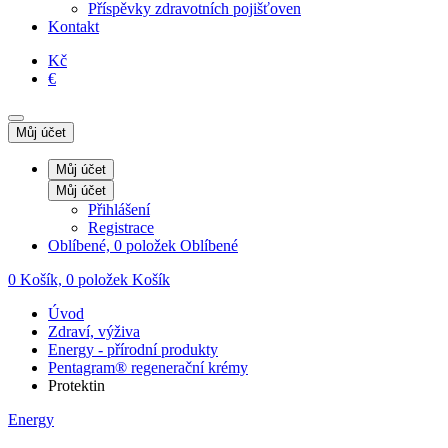
Příspěvky zdravotních pojišťoven
Kontakt
Kč
€
Můj účet
Můj účet
Můj účet
Přihlášení
Registrace
Oblíbené, 0 položek
Oblíbené
0
Košík, 0 položek
Košík
Úvod
Zdraví, výživa
Energy - přírodní produkty
Pentagram® regenerační krémy
Protektin
Energy