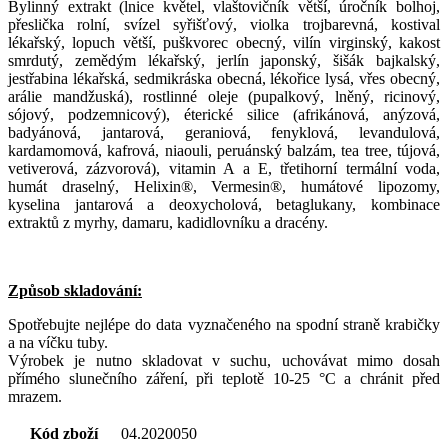
Bylinný extrakt (lnice květel, vlaštovičník větší, úročník bolhoj,
přeslička rolní, svízel syřišťový, violka trojbarevná, kostival
lékařský, lopuch větší, puškvorec obecný, vilín virginský, kakost
smrdutý, zemědým lékařský, jerlín japonský, šišák bajkalský,
jestřabina lékařská, sedmikráska obecná, lékořice lysá, vřes obecný,
arálie mandžuská), rostlinné oleje (pupalkový, lněný, ricinový,
sójový, podzemnicový), éterické silice (afrikánová, anýzová,
badyánová, jantarová, geraniová, fenyklová, levandulová,
kardamomová, kafrová, niaouli, peruánský balzám, tea tree, tújová,
vetiverová, zázvorová), vitamin A a E, třetihorní termální voda,
humát draselný, Helixin®, Vermesin®, humátové lipozomy,
kyselina jantarová a deoxycholová, betaglukany, kombinace
extraktů z myrhy, damaru, kadidlovníku a dracény.
Způsob skladování:
Spotřebujte nejlépe do data vyznačeného na spodní straně krabičky
a na víčku tuby.
Výrobek je nutno skladovat v suchu, uchovávat mimo dosah
přímého slunečního záření, při teplotě 10-25 °C a chránit před
mrazem.
Kód zboží
04.2020050