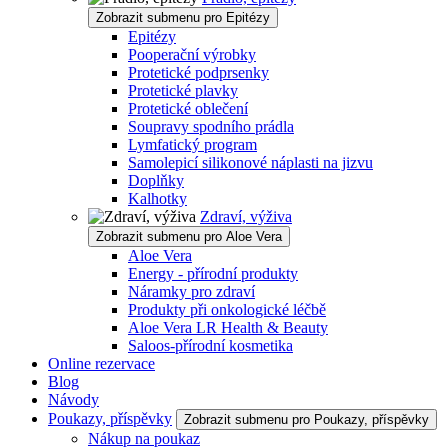
Zobrazit submenu pro Epitézy
Epitézy
Pooperační výrobky
Protetické podprsenky
Protetické plavky
Protetické oblečení
Soupravy spodního prádla
Lymfatický program
Samolepicí silikonové náplasti na jizvu
Doplňky
Kalhotky
Zdraví, výživa
Zobrazit submenu pro Aloe Vera
Aloe Vera
Energy - přírodní produkty
Náramky pro zdraví
Produkty při onkologické léčbě
Aloe Vera LR Health & Beauty
Saloos-přírodní kosmetika
Online rezervace
Blog
Návody
Poukazy, příspěvky
Zobrazit submenu pro Poukazy, příspěvky
Nákup na poukaz