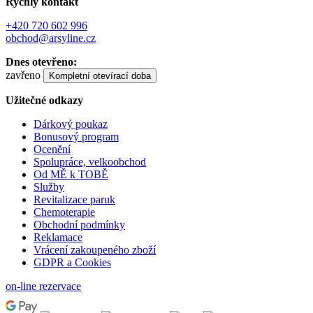
Rychlý kontakt
+420 720 602 996
obchod@arsyline.cz
Dnes otevřeno:
zavřeno
Kompletní otevírací doba
Užitečné odkazy
Dárkový poukaz
Bonusový program
Ocenění
Spolupráce, velkoobchod
Od MĚ k TOBĚ
Služby
Revitalizace paruk
Chemoterapie
Obchodní podmínky
Reklamace
Vrácení zakoupeného zboží
GDPR a Cookies
on-line rezervace