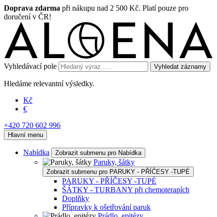
Doprava zdarma
při nákupu nad 2 500 Kč. Platí pouze pro
doručení v ČR!
Vyhledávací pole
Vyhledat záznamy
Hledáme relevantní výsledky.
Kč
€
+420 720 602 996
Hlavní menu
Nabídka
Zobrazit submenu pro Nabídka
Paruky, šátky
Zobrazit submenu pro PARUKY - PŘÍČESY -TUPÉ
PARUKY - PŘÍČESY -TUPÉ
ŠÁTKY - TURBANY při chemoterapích
Doplňky
Přípravky k ošetřování paruk
Prádlo, epitézy