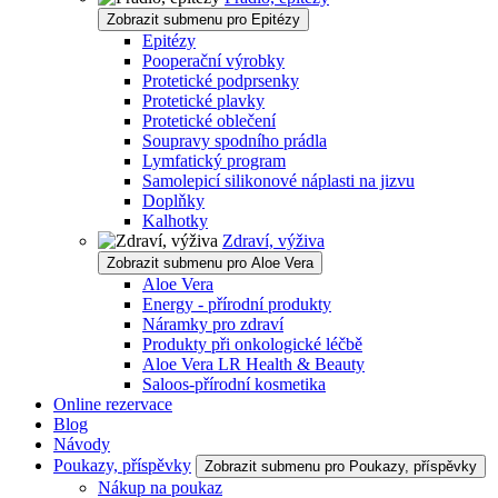
Zobrazit submenu pro Epitézy
Epitézy
Pooperační výrobky
Protetické podprsenky
Protetické plavky
Protetické oblečení
Soupravy spodního prádla
Lymfatický program
Samolepicí silikonové náplasti na jizvu
Doplňky
Kalhotky
Zdraví, výživa
Zobrazit submenu pro Aloe Vera
Aloe Vera
Energy - přírodní produkty
Náramky pro zdraví
Produkty při onkologické léčbě
Aloe Vera LR Health & Beauty
Saloos-přírodní kosmetika
Online rezervace
Blog
Návody
Poukazy, příspěvky
Zobrazit submenu pro Poukazy, příspěvky
Nákup na poukaz