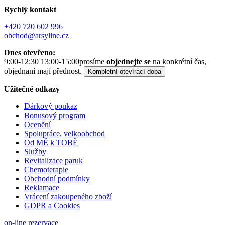
Rychlý kontakt
+420 720 602 996
obchod@arsyline.cz
Dnes otevřeno:
9:00-12:30 13:00-15:00
prosíme
objednejte se
na konkrétní čas,
objednaní mají přednost.
Kompletní otevírací doba
Užitečné odkazy
Dárkový poukaz
Bonusový program
Ocenění
Spolupráce, velkoobchod
Od MĚ k TOBĚ
Služby
Revitalizace paruk
Chemoterapie
Obchodní podmínky
Reklamace
Vrácení zakoupeného zboží
GDPR a Cookies
on-line rezervace