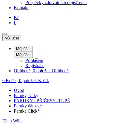
Příspěvky zdravotních pojišťoven
Kontakt
Kč
€
Můj účet
Můj účet
Můj účet
Přihlášení
Registrace
Oblíbené, 0 položek
Oblíbené
0
Košík, 0 položek
Košík
Úvod
Paruky, šátky
PARUKY - PŘÍČESY -TUPÉ
Paruky dámské
Paruka Click*
Ellen Wille