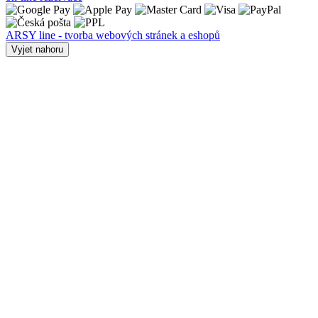
ARSY line - tvorba webových stránek a eshopů
Vyjet nahoru