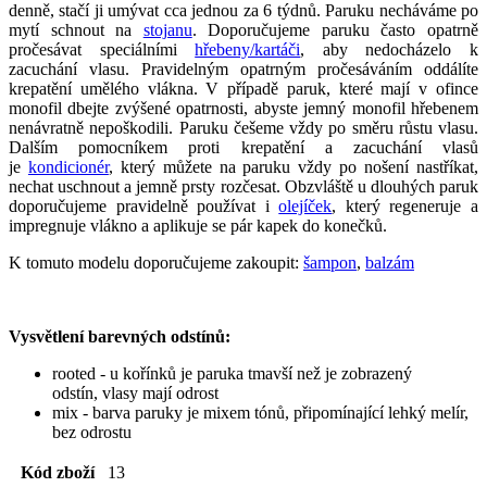
denně, stačí ji umývat cca jednou za 6 týdnů. Paruku necháváme po
mytí schnout na
stojanu
. Doporučujeme paruku často opatrně
pročesávat speciálními
hřebeny/kartáči
, aby nedocházelo k
zacuchání vlasu. Pravidelným opatrným pročesáváním oddálíte
krepatění umělého vlákna. V případě paruk, které mají v ofince
monofil dbejte zvýšené opatrnosti, abyste jemný monofil hřebenem
nenávratně nepoškodili. Paruku češeme vždy po směru růstu vlasu.
Dalším pomocníkem proti krepatění a zacuchání vlasů
je
kondicionér
, který můžete na paruku vždy po nošení nastříkat,
nechat uschnout a jemně prsty rozčesat. Obzvláště u dlouhých paruk
doporučujeme pravidelně používat i
olejíček
, který regeneruje a
impregnuje vlákno a aplikuje se pár kapek do konečků.
K tomuto modelu doporučujeme zakoupit:
šampon
,
balzám
Vysvětlení barevných odstínů:
rooted - u kořínků je paruka tmavší než je zobrazený
odstín, vlasy mají odrost
mix - barva paruky je mixem tónů, připomínající lehký melír,
bez odrostu
Kód zboží
13