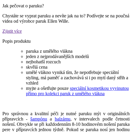
Jak pečovat o paruku?
Chystáte se vyprat paruku a nevíte jak na to? Podívejte se na poučná
videa od výrobce paruk Ellen Wille.
Zjistit více
Popis produktu
paruka z umělého vlákna
jeden z nejprodávanějších modelů
nejbohatší rozcuch
skvělá cena
umělé vlákno vyniká tím, že nepotřebuje speciální
styling, má paměť a zachovává si i po mytí daný střih a
vzhled
myjte a ošetřujte pouze
speciální kosmetikou vyvinutou
přímo pro kolekci paruk z umělého vlákna
Pro správnou a kvalitní péči je nutné paruku mýt v originálních
přípravcích -
šampónu
a
balzámu
, v intervalech podle četnosti
nošení. Obvykle se při každodenním 8-10 hodinovém nošení paruka
pere v přípravcích jednou týdně. Pokud se paruka nosí jen hodinu