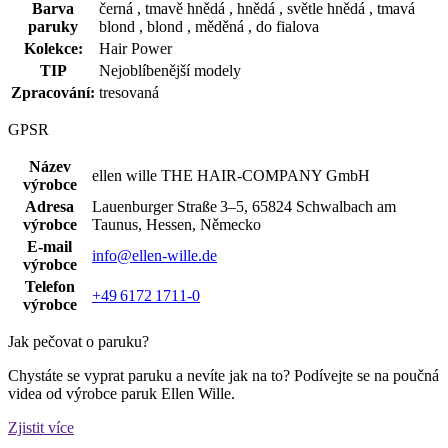
Barva
černá , tmavě hnědá , hnědá , světle hnědá , tmavá
paruky
blond , blond , měděná , do fialova
Kolekce:
Hair Power
TIP
Nejoblíbenější modely
Zpracování:
tresovaná
GPSR
Název
ellen wille THE HAIR‑COMPANY GmbH
výrobce
Adresa
Lauenburger Straße 3–5, 65824 Schwalbach am
výrobce
Taunus, Hessen, Německo
E-mail
info@ellen-wille.de
výrobce
Telefon
+49 6172 1711‑0
výrobce
Jak pečovat o paruku?
Chystáte se vyprat paruku a nevíte jak na to? Podívejte se na poučná
videa od výrobce paruk Ellen Wille.
Zjistit více