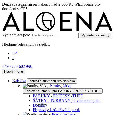
Doprava zdarma
při nákupu nad 2 500 Kč. Platí pouze pro
doručení v ČR!
Vyhledávací pole
Vyhledat záznamy
Hledáme relevantní výsledky.
Kč
€
+420 720 602 996
Hlavní menu
Nabídka
Zobrazit submenu pro Nabídka
Paruky, šátky
Zobrazit submenu pro PARUKY - PŘÍČESY -TUPÉ
PARUKY - PŘÍČESY -TUPÉ
ŠÁTKY - TURBANY při chemoterapích
Doplňky
Přípravky k ošetřování paruk
Prádlo, epitézy