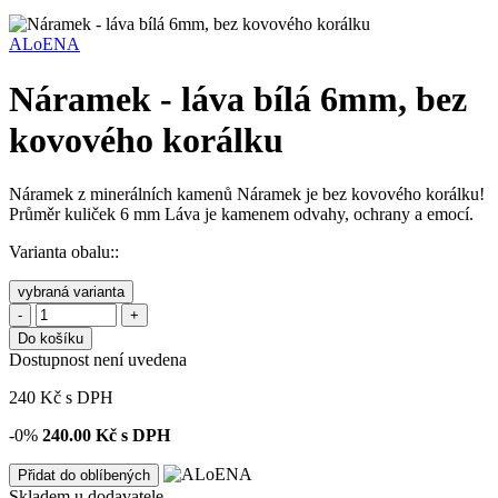
ALoENA
Náramek - láva bílá 6mm, bez
kovového korálku
Náramek z minerálních kamenů Náramek je bez kovového korálku!
Průměr kuliček 6 mm Láva je kamenem odvahy, ochrany a emocí.
Varianta obalu::
vybraná varianta
-
+
Do košíku
Dostupnost není uvedena
240
Kč
s DPH
-0%
240.00
Kč s DPH
Přidat do oblíbených
Skladem u dodavatele