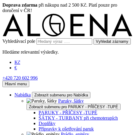
Doprava zdarma
při nákupu nad 2 500 Kč. Platí pouze pro
doručení v ČR!
Vyhledávací pole
Vyhledat záznamy
Hledáme relevantní výsledky.
Kč
€
+420 720 602 996
Hlavní menu
Nabídka
Zobrazit submenu pro Nabídka
Paruky, šátky
Zobrazit submenu pro PARUKY - PŘÍČESY -TUPÉ
PARUKY - PŘÍČESY -TUPÉ
ŠÁTKY - TURBANY při chemoterapích
Doplňky
Přípravky k ošetřování paruk
Prádlo, epitézy