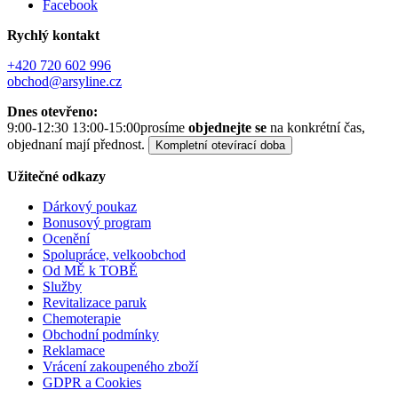
Facebook
Rychlý kontakt
+420 720 602 996
obchod@arsyline.cz
Dnes otevřeno:
9:00-12:30 13:00-15:00
prosíme
objednejte se
na konkrétní čas,
objednaní mají přednost.
Kompletní otevírací doba
Užitečné odkazy
Dárkový poukaz
Bonusový program
Ocenění
Spolupráce, velkoobchod
Od MĚ k TOBĚ
Služby
Revitalizace paruk
Chemoterapie
Obchodní podmínky
Reklamace
Vrácení zakoupeného zboží
GDPR a Cookies