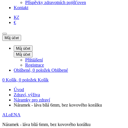
Příspěvky zdravotních pojišťoven
Kontakt
Kč
€
Můj účet
Můj účet
Můj účet
Přihlášení
Registrace
Oblíbené, 0 položek
Oblíbené
0
Košík, 0 položek
Košík
Úvod
Zdraví, výživa
Náramky pro zdraví
Náramek - láva bílá 6mm, bez kovového korálku
ALoENA
Náramek - láva bílá 6mm, bez kovového korálku