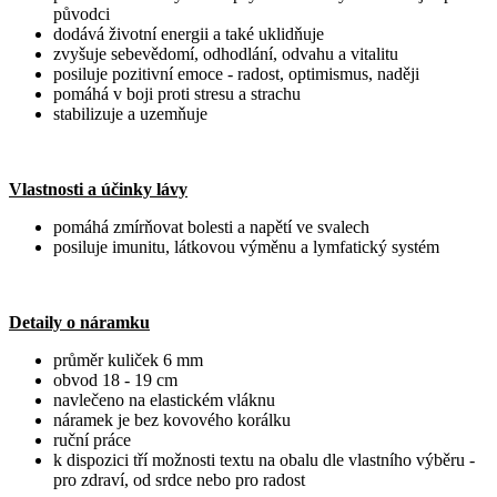
původci
dodává životní energii a také uklidňuje
zvyšuje sebevědomí, odhodlání, odvahu a vitalitu
posiluje pozitivní emoce - radost, optimismus, naději
pomáhá v boji proti stresu a strachu
stabilizuje a uzemňuje
Vlastnosti a účinky lávy
pomáhá zmírňovat bolesti a napětí ve svalech
posiluje imunitu, látkovou výměnu a lymfatický systém
Detaily o náramku
průměr kuliček 6 mm
obvod 18 - 19 cm
navlečeno na elastickém vláknu
náramek je bez kovového korálku
ruční práce
k dispozici tří možnosti textu na obalu dle vlastního výběru -
pro zdraví, od srdce nebo pro radost