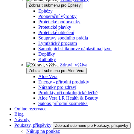
Zobrazit submenu pro Epitézy
Epitézy
Pooperační výrobky
Protetické podprsenky
Protetické plavky
Protetické oblečení
Soupravy spodního prádla
Lymfatický program
Samolepicí silikonové náplasti na jizvu
Doplňky
Kalhotky
Zdraví, výživa
Zobrazit submenu pro Aloe Vera
Aloe Vera
Energy - přírodní produkty
Náramky pro zdraví
Produkty při onkologické léčbě
Aloe Vera LR Health & Beauty
Saloos-přírodní kosmetika
Online rezervace
Blog
Návody
Poukazy, příspěvky
Zobrazit submenu pro Poukazy, příspěvky
Nákup na poukaz