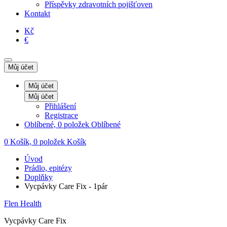
Příspěvky zdravotních pojišťoven
Kontakt
Kč
€
Můj účet
Můj účet
Můj účet
Přihlášení
Registrace
Oblíbené, 0 položek
Oblíbené
0
Košík, 0 položek
Košík
Úvod
Prádlo, epitézy
Doplňky
Vycpávky Care Fix - 1pár
Flen Health
Vycpávky Care Fix