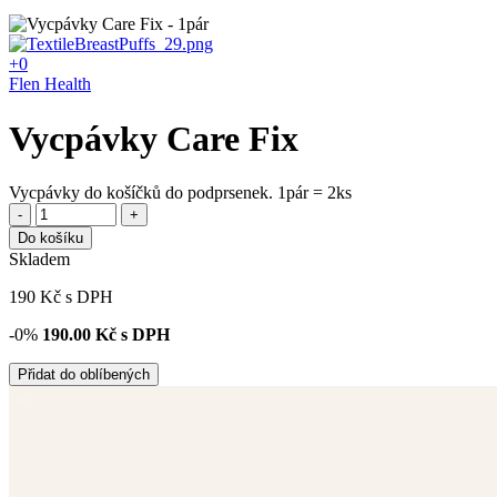
+0
Flen Health
Vycpávky Care Fix
Vycpávky do košíčků do podprsenek. 1pár = 2ks
-
+
Do košíku
Skladem
190
Kč
s DPH
-0%
190.00
Kč s DPH
Přidat do oblíbených