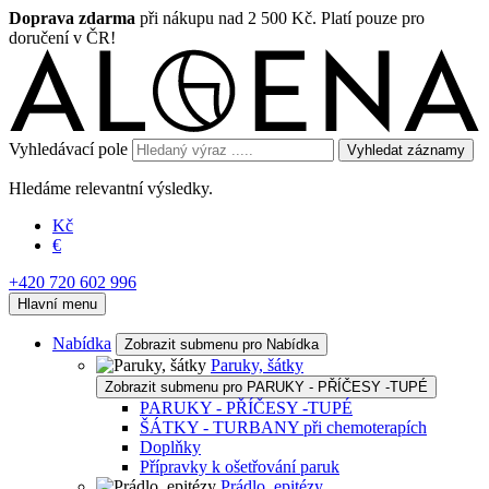
Doprava zdarma
při nákupu nad 2 500 Kč. Platí pouze pro
doručení v ČR!
Vyhledávací pole
Vyhledat záznamy
Hledáme relevantní výsledky.
Kč
€
+420 720 602 996
Hlavní menu
Nabídka
Zobrazit submenu pro Nabídka
Paruky, šátky
Zobrazit submenu pro PARUKY - PŘÍČESY -TUPÉ
PARUKY - PŘÍČESY -TUPÉ
ŠÁTKY - TURBANY při chemoterapích
Doplňky
Přípravky k ošetřování paruk
Prádlo, epitézy