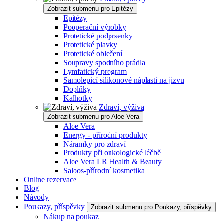
Zobrazit submenu pro Epitézy
Epitézy
Pooperační výrobky
Protetické podprsenky
Protetické plavky
Protetické oblečení
Soupravy spodního prádla
Lymfatický program
Samolepicí silikonové náplasti na jizvu
Doplňky
Kalhotky
Zdraví, výživa
Zobrazit submenu pro Aloe Vera
Aloe Vera
Energy - přírodní produkty
Náramky pro zdraví
Produkty při onkologické léčbě
Aloe Vera LR Health & Beauty
Saloos-přírodní kosmetika
Online rezervace
Blog
Návody
Poukazy, příspěvky
Zobrazit submenu pro Poukazy, příspěvky
Nákup na poukaz