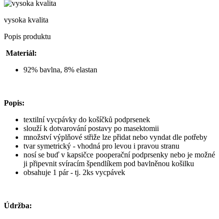
vysoka kvalita
Popis produktu
Materiál:
92% bavlna, 8% elastan
Popis:
textilní vycpávky do košíčků podprsenek
slouží k dotvarování postavy po masektomii
množství výplňové střiže lze přidat nebo vyndat dle potřeby
tvar symetrický - vhodná pro levou i pravou stranu
nosí se buď v kapsičce pooperační podprsenky nebo je možné
ji připevnit svíracím špendlíkem pod bavlněnou košilku
obsahuje 1 pár - tj. 2ks vycpávek
Údržba: