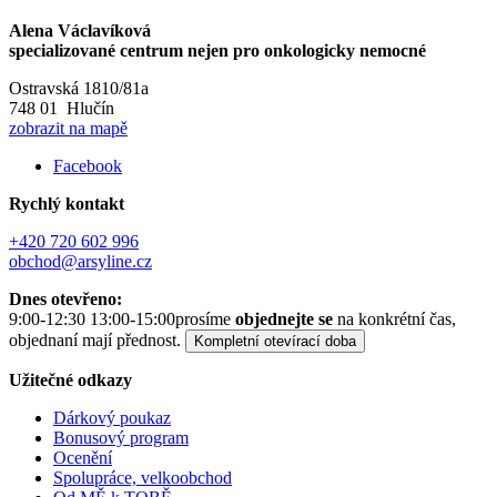
Alena Václavíková
specializované centrum nejen pro onkologicky nemocné
Ostravská 1810/81a
748 01 Hlučín
zobrazit na mapě
Facebook
Rychlý kontakt
+420 720 602 996
obchod@arsyline.cz
Dnes otevřeno:
9:00-12:30 13:00-15:00
prosíme
objednejte se
na konkrétní čas,
objednaní mají přednost.
Kompletní otevírací doba
Užitečné odkazy
Dárkový poukaz
Bonusový program
Ocenění
Spolupráce, velkoobchod