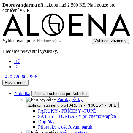
Doprava zdarma
při nákupu nad 2 500 Kč. Platí pouze pro
doručení v ČR!
Vyhledávací pole
Vyhledat záznamy
Hledáme relevantní výsledky.
Kč
€
+420 720 602 996
Hlavní menu
Nabídka
Zobrazit submenu pro Nabídka
Paruky, šátky
Zobrazit submenu pro PARUKY - PŘÍČESY -TUPÉ
PARUKY - PŘÍČESY -TUPÉ
ŠÁTKY - TURBANY při chemoterapích
Doplňky
Přípravky k ošetřování paruk
Prádlo, epitézy