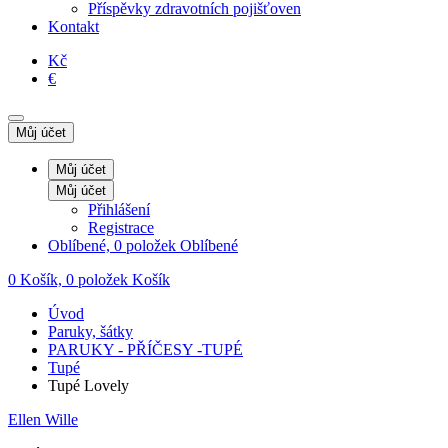
Příspěvky zdravotních pojišťoven
Kontakt
Kč
€
Můj účet
Můj účet
Můj účet
Přihlášení
Registrace
Oblíbené, 0 položek
Oblíbené
0
Košík, 0 položek
Košík
Úvod
Paruky, šátky
PARUKY - PŘÍČESY -TUPÉ
Tupé
Tupé Lovely
Ellen Wille