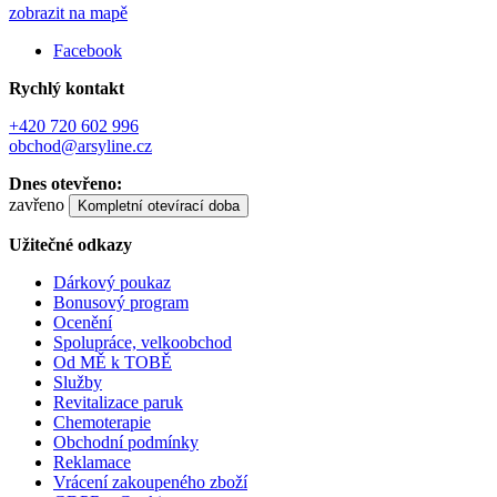
zobrazit na mapě
Facebook
Rychlý kontakt
+420 720 602 996
obchod@arsyline.cz
Dnes otevřeno:
zavřeno
Kompletní otevírací doba
Užitečné odkazy
Dárkový poukaz
Bonusový program
Ocenění
Spolupráce, velkoobchod
Od MĚ k TOBĚ
Služby
Revitalizace paruk
Chemoterapie
Obchodní podmínky
Reklamace
Vrácení zakoupeného zboží