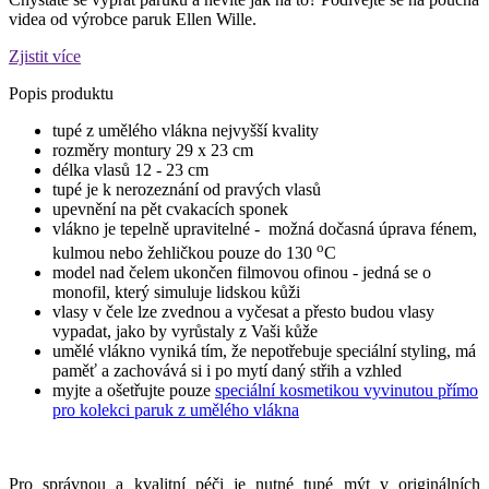
videa od výrobce paruk Ellen Wille.
Zjistit více
Popis produktu
tupé z umělého vlákna nejvyšší kvality
rozměry montury 29 x 23 cm
délka vlasů 12 - 23 cm
tupé je k nerozeznání od pravých vlasů
upevnění na pět cvakacích sponek
vlákno je tepelně upravitelné - možná dočasná úprava fénem,
o
kulmou nebo žehličkou pouze do 130
C
model nad čelem ukončen filmovou ofinou - jedná se o
monofil, který simuluje lidskou kůži
vlasy v čele lze zvednou a vyčesat a přesto budou vlasy
vypadat, jako by vyrůstaly z Vaši kůže
umělé vlákno vyniká tím, že nepotřebuje speciální styling, má
paměť a zachovává si i po mytí daný střih a vzhled
myjte a ošetřujte pouze
speciální kosmetikou vyvinutou přímo
pro kolekci paruk z umělého vlákna
Pro správnou a kvalitní péči je nutné tupé mýt v originálních