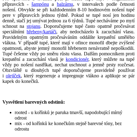
přípravcích -
šampónu
a
balzámu
, v intervalech podle četnosti
nošení. Obvykle se při každodenním 8-10 hodinovém nošení tupé
pere v přípravcích jednou týdně. Pokud se tupé nosí jen hodinu
denně, stačí jej umývat jednou za 6 týdnů. Tupé necháváme po mytí
schnout na
stojanu
. Doporučujeme tupé často opatrně pročesávat
speciálními
hřebeny/kartáči
, aby nedocházelo k zacuchání vlasu.
Pravidelným opatrným pročesáváním oddálíte krepatění umělého
vlákna. V případě tupé, které mají v ofince monofil dbejte zvýšené
opatrnosti, abyste jemný monofil hřebenem nenávratně nepoškodili.
Tupé češeme vždy po směru růstu vlasu. Dalším pomocníkem proti
krepatění a zacuchání vlasů je
kondicionér
, který můžete na tupé
vždy po nošení nastříkat, nechat uschnout a jemně prsty rozčesat.
Obzvláště u dlouhých tupé doporučujeme pravidelně používat
i
olejíček
, který regeneruje a impregnuje vlákno a aplikuje se pár
kapek do konečků.
Vysvětlení barevných odstínů:
rooted - u kořínků je paruka tmavší, napodobující mírný
odrost
mix - od kořínků ke konečkům stejně barevné tóny, bez
odrostu