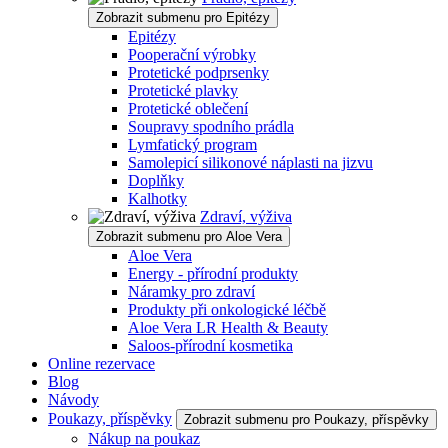
Zobrazit submenu pro Epitézy
Epitézy
Pooperační výrobky
Protetické podprsenky
Protetické plavky
Protetické oblečení
Soupravy spodního prádla
Lymfatický program
Samolepicí silikonové náplasti na jizvu
Doplňky
Kalhotky
Zdraví, výživa
Zobrazit submenu pro Aloe Vera
Aloe Vera
Energy - přírodní produkty
Náramky pro zdraví
Produkty při onkologické léčbě
Aloe Vera LR Health & Beauty
Saloos-přírodní kosmetika
Online rezervace
Blog
Návody
Poukazy, příspěvky
Zobrazit submenu pro Poukazy, příspěvky
Nákup na poukaz