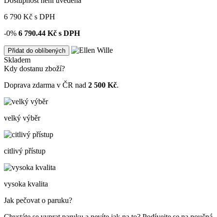
Dostupnost není uvedena
6 790
Kč
s DPH
-0%
6 790.44
Kč s DPH
Přidat do oblíbených
Skladem
Kdy dostanu zboží?
Doprava zdarma v ČR nad
2 500 Kč
.
velký výběr
citlivý přístup
vysoka kvalita
Jak pečovat o paruku?
Chystáte se vyprat paruku a nevíte jak na to? Podívejte se na poučná