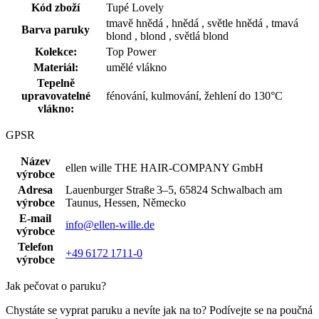
Kód zboží
Tupé Lovely
tmavě hnědá , hnědá , světle hnědá , tmavá
Barva paruky
blond , blond , světlá blond
Kolekce:
Top Power
Materiál:
umělé vlákno
Tepelně
upravovatelné
fénování, kulmování, žehlení do 130°C
vlákno:
GPSR
Název
ellen wille THE HAIR‑COMPANY GmbH
výrobce
Adresa
Lauenburger Straße 3–5, 65824 Schwalbach am
výrobce
Taunus, Hessen, Německo
E-mail
info@ellen-wille.de
výrobce
Telefon
+49 6172 1711‑0
výrobce
Jak pečovat o paruku?
Chystáte se vyprat paruku a nevíte jak na to? Podívejte se na poučná