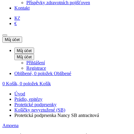
Příspěvky zdravotních pojišťoven
Kontakt
Kč
€
Můj účet
Můj účet
Můj účet
Přihlášení
Registrace
Oblíbené, 0 položek
Oblíbené
0
Košík, 0 položek
Košík
Úvod
Prádlo, epitézy
Protetické podprsenky
Košíčky nevyztužené (SB)
Protetická podprsenka Nancy SB antracitová
Amoena