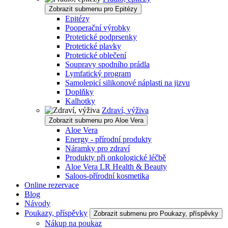
Zobrazit submenu pro Epitézy
Epitézy
Pooperační výrobky
Protetické podprsenky
Protetické plavky
Protetické oblečení
Soupravy spodního prádla
Lymfatický program
Samolepicí silikonové náplasti na jizvu
Doplňky
Kalhotky
Zdraví, výživa
Zobrazit submenu pro Aloe Vera
Aloe Vera
Energy - přírodní produkty
Náramky pro zdraví
Produkty při onkologické léčbě
Aloe Vera LR Health & Beauty
Saloos-přírodní kosmetika
Online rezervace
Blog
Návody
Poukazy, příspěvky
Zobrazit submenu pro Poukazy, příspěvky
Nákup na poukaz