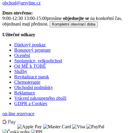
obchod@arsyline.cz
Dnes otevřeno:
9:00-12:30 13:00-15:00
prosíme
objednejte se
na konkrétní čas,
objednaní mají přednost.
Kompletní otevírací doba
Užitečné odkazy
Dárkový poukaz
Bonusový program
Ocenění
Spolupráce, velkoobchod
Od MĚ k TOBĚ
Služby
Revitalizace paruk
Chemoterapie
Obchodní podmínky
Reklamace
Vrácení zakoupeného zboží
GDPR a Cookies
on-line rezervace