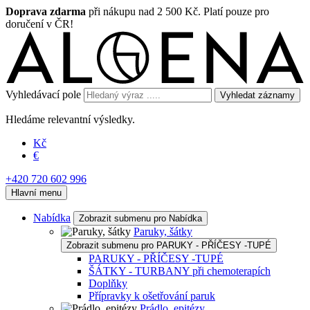
Doprava zdarma
při nákupu nad 2 500 Kč. Platí pouze pro
doručení v ČR!
Vyhledávací pole
Vyhledat záznamy
Hledáme relevantní výsledky.
Kč
€
+420 720 602 996
Hlavní menu
Nabídka
Zobrazit submenu pro Nabídka
Paruky, šátky
Zobrazit submenu pro PARUKY - PŘÍČESY -TUPÉ
PARUKY - PŘÍČESY -TUPÉ
ŠÁTKY - TURBANY při chemoterapích
Doplňky
Přípravky k ošetřování paruk
Prádlo, epitézy