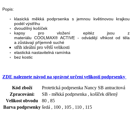
Popis:
klasická měkká podprsenka s jemnou květinovou krajkou
podél výstřihu
dvoudílný košíček
kapsy pro vložení epitéz jsou z
materiálu
COOLMAX®
ACTIVE - odvádějí vlhkost od těla
a
zůstávají příjemně suché
střih ideální pro větší velikosti
elastická nastavitelná ramínka
bez kostic
ZDE naleznete návod na správné určení velikosti podprsenky
Kód zboží
Protetická podprsenka Nancy SB antracitová
Zpracování:
SB - měkká podprsenka , košíček dělený
Velikost obvodu
80 , 85
Barva podprsenky
šedá , 100 , 105 , 110 , 115