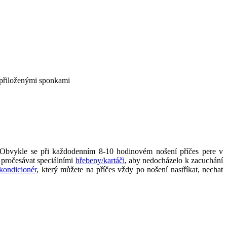
 přiloženými sponkami
í. Obvykle se při každodenním 8-10 hodinovém nošení příčes pere v
 pročesávat speciálními
hřebeny/kartáči
, aby nedocházelo k zacuchání
kondicionér
, který můžete na příčes vždy po nošení nastříkat, nechat