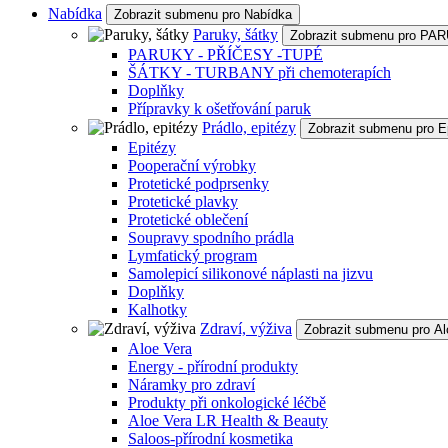
Nabídka
Zobrazit submenu pro Nabídka
Paruky, šátky
Zobrazit submenu pro P
PARUKY - PŘÍČESY -TUPÉ
ŠÁTKY - TURBANY při chemoterapích
Doplňky
Přípravky k ošetřování paruk
Prádlo, epitézy
Zobrazit submenu pro E
Epitézy
Pooperační výrobky
Protetické podprsenky
Protetické plavky
Protetické oblečení
Soupravy spodního prádla
Lymfatický program
Samolepicí silikonové náplasti na jizvu
Doplňky
Kalhotky
Zdraví, výživa
Zobrazit submenu pro Al
Aloe Vera
Energy - přírodní produkty
Náramky pro zdraví
Produkty při onkologické léčbě
Aloe Vera LR Health & Beauty
Saloos-přírodní kosmetika