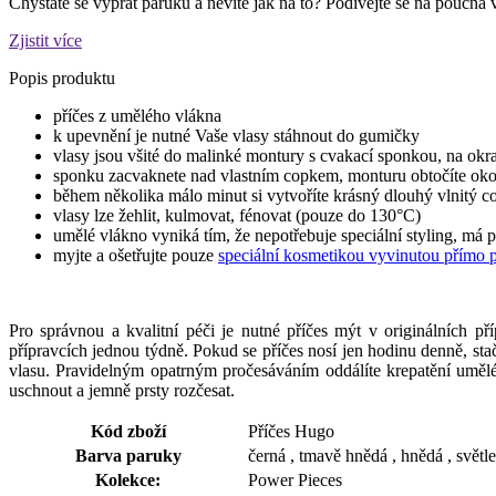
Chystáte se vyprat paruku a nevíte jak na to? Podívejte se na poučná 
Zjistit více
Popis produktu
příčes z umělého vlákna
k upevnění je nutné Vaše vlasy stáhnout do gumičky
vlasy jsou všité do malinké montury s cvakací sponkou, na okra
sponku zacvaknete nad vlastním copkem, monturu obtočíte okol
během několika málo minut si vytvoříte krásný dlouhý vlnitý c
vlasy lze žehlit, kulmovat, fénovat (pouze do 130°C)
umělé vlákno vyniká tím, že nepotřebuje speciální styling, má 
myjte a ošetřujte pouze
speciální kosmetikou vyvinutou přímo 
Pro správnou a kvalitní péči je nutné příčes mýt v originálních př
přípravcích jednou týdně. Pokud se příčes nosí jen hodinu denně, st
vlasu. Pravidelným opatrným pročesáváním oddálíte krepatění uměl
uschnout a jemně prsty rozčesat.
Kód zboží
Příčes Hugo
Barva paruky
černá , tmavě hnědá , hnědá , světl
Kolekce:
Power Pieces