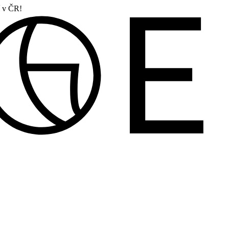
í v ČR!