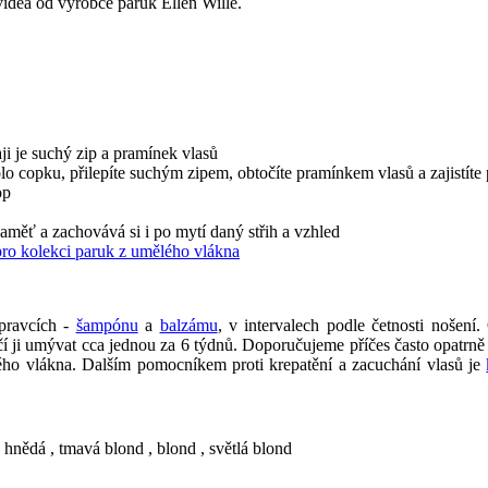
videa od výrobce paruk Ellen Wille.
ji je suchý zip a pramínek vlasů
o copku, přilepíte suchým zipem, obtočíte pramínkem vlasů a zajistíte
op
paměť a zachovává si i po mytí daný střih a vzhled
pro kolekci paruk z umělého vlákna
ípravcích -
šampónu
a
balzámu
, v intervalech podle četnosti nošen
ačí ji umývat cca jednou za 6 týdnů. Doporučujeme příčes často opatrně
ého vlákna. Dalším pomocníkem proti krepatění a zacuchání vlasů je
e hnědá , tmavá blond , blond , světlá blond