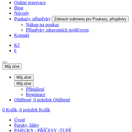
Online rezervace
Blog
Návody
Poukazy, příspěvky
Zobrazit submenu pro Poukazy, příspěvky
Nákup na poukaz
Příspěvky zdravotních pojišťoven
Kontakt
Kč
€
Můj účet
Můj účet
Můj účet
Přihlášení
Registrace
Oblíbené, 0 položek
Oblíbené
0
Košík, 0 položek
Košík
Úvod
Paruky, šátky
PARUKY - PŘÍČESY -TUPÉ