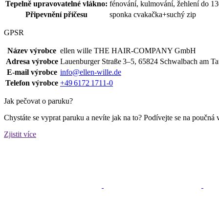
Tepelně upravovatelné vlákno:
fénování, kulmování, žehlení do 1
Připevnění příčesu
sponka cvakačka+suchý zip
GPSR
Název výrobce
ellen wille THE HAIR‑COMPANY GmbH
Adresa výrobce
Lauenburger Straße 3–5, 65824 Schwalbach am T
E-mail výrobce
info@ellen-wille.de
Telefon výrobce
+49 6172 1711‑0
Jak pečovat o paruku?
Chystáte se vyprat paruku a nevíte jak na to? Podívejte se na poučná 
Zjistit více