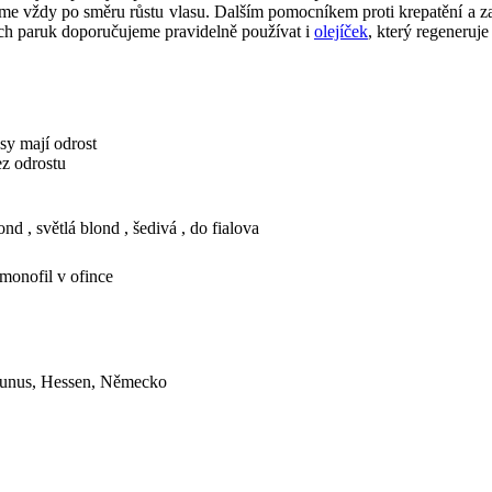
me vždy po směru růstu vlasu. Dalším pomocníkem proti krepatění a z
hých paruk doporučujeme pravidelně používat i
olejíček
, který regeneruj
asy mají odrost
ez odrostu
nd , světlá blond , šedivá , do fialova
 monofil v ofince
aunus, Hessen, Německo