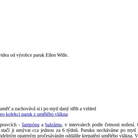
videa od výrobce paruk Ellen Wille.
paměť a zachovává si i po mytí daný střih a vzhled
pro kolekci paruk z umělého vlákna
ípravcích -
šampónu
a
balzámu
, v intervalech podle četnosti nošen
, stačí ji umývat cca jednou za 6 týdnů. Paruku necháváme po mytí
videlným opatrným pročesáváním oddálíte krepatění umělého vlákna. V p