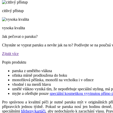
citlivý přístup
vysoka kvalita
Jak pečovat o paruku?
Chystáte se vyprat paruku a nevíte jak na to? Podívejte se na poučná 
Zjistit více
Popis produktu
paruka z umělého vlákna
ofinka mírně prodloužena do boku
monofilová pěšinka, monofil na vrcholku i v ofince
vhodné i na menší hlavu
umělé vlákno vyniká tím, že nepotřebuje speciální styling, má 
myjte a ošetřujte pouze
speciální kosmetikou vyvinutou přímo 
Pro správnou a kvalitní péči je nutné paruku mýt v originálních př
přípravcích jednou týdně. Pokud se paruka nosí jen hodinu denně
speciálními
hřebeny/kartáči
, aby nedocházelo k zacuchání vlasu. Pra