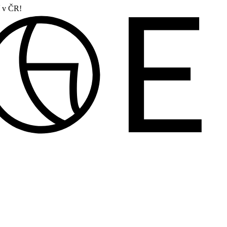
í v ČR!