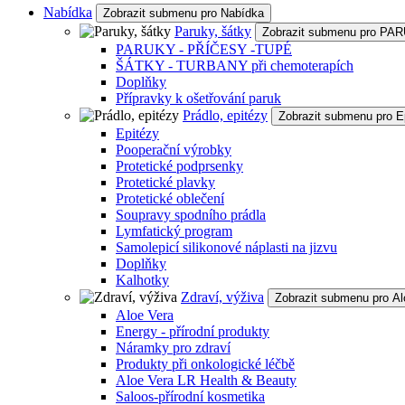
Nabídka
Zobrazit submenu pro Nabídka
Paruky, šátky
Zobrazit submenu pro P
PARUKY - PŘÍČESY -TUPÉ
ŠÁTKY - TURBANY při chemoterapích
Doplňky
Přípravky k ošetřování paruk
Prádlo, epitézy
Zobrazit submenu pro E
Epitézy
Pooperační výrobky
Protetické podprsenky
Protetické plavky
Protetické oblečení
Soupravy spodního prádla
Lymfatický program
Samolepicí silikonové náplasti na jizvu
Doplňky
Kalhotky
Zdraví, výživa
Zobrazit submenu pro Al
Aloe Vera
Energy - přírodní produkty
Náramky pro zdraví
Produkty při onkologické léčbě
Aloe Vera LR Health & Beauty
Saloos-přírodní kosmetika