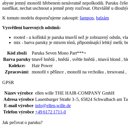
abyste jemný monofil hřebenem nenávratně nepoškodili. Paruku češe
nastříkat, nechat uschnout a jemně prsty rozčesat. Obzvláště u dlou
K tomuto modelu doporučujeme zakoupit:
šampon
,
balzám
Vysvětlení barevných odstínů:
rooted - u kořínků je paruka tmavší než je zobrazený odstín, vl
mix - barva paruky je mixem tónů, připomínající lehký melír, b
Kód zboží
Paruka Seven Mono Part***+
Barva paruky
tmavě hnědá , hnědá , světle hnědá , tmavá blond , blo
Kolekce:
Hair Power
Zpracování:
monofil v pěšince , monofil na vrcholku , tresovaná ,
GPSR
Název výrobce
ellen wille THE HAIR‑COMPANY GmbH
Adresa výrobce
Lauenburger Straße 3–5, 65824 Schwalbach am T
E-mail výrobce
info@ellen-wille.de
Telefon výrobce
+49 6172 1711‑0
Jak pečovat o paruku?