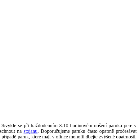
í. Obvykle se při každodenním 8-10 hodinovém nošení paruka pere v
 schnout na
stojanu
. Doporučujeme paruku často opatrně pročesávat
řípadě paruk, které mají v ofince monofil dbejte zvýšené opatrnosti,