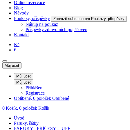
Online rezervace
Blog
Návody
Poukazy, příspěvky
Zobrazit submenu pro Poukazy, příspěvky
Nákup na poukaz
Příspěvky zdravotních pojišťoven
Kontakt
Kč
€
Můj účet
Můj účet
Můj účet
Přihlášení
Registrace
Oblíbené, 0 položek
Oblíbené
0
Košík, 0 položek
Košík
Úvod
Paruky, šátky
PARUKY - PŘÍČESY -TUPÉ