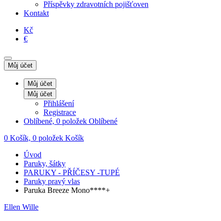
Příspěvky zdravotních pojišťoven
Kontakt
Kč
€
Můj účet
Můj účet
Můj účet
Přihlášení
Registrace
Oblíbené, 0 položek
Oblíbené
0
Košík, 0 položek
Košík
Úvod
Paruky, šátky
PARUKY - PŘÍČESY -TUPÉ
Paruky pravý vlas
Paruka Breeze Mono****+
Ellen Wille