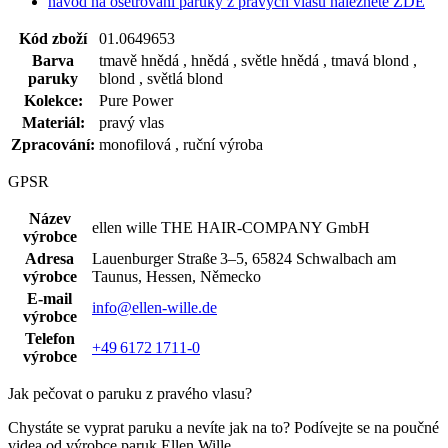
návod na ošetřování paruky z pravých vlasů naleznete ZDE
Kód zboží
01.0649653
Barva
tmavě hnědá , hnědá , světle hnědá , tmavá blond ,
paruky
blond , světlá blond
Kolekce:
Pure Power
Materiál:
pravý vlas
Zpracování:
monofilová , ruční výroba
GPSR
Název
ellen wille THE HAIR‑COMPANY GmbH
výrobce
Adresa
Lauenburger Straße 3–5, 65824 Schwalbach am
výrobce
Taunus, Hessen, Německo
E-mail
info@ellen-wille.de
výrobce
Telefon
+49 6172 1711‑0
výrobce
Jak pečovat o paruku z pravého vlasu?
Chystáte se vyprat paruku a nevíte jak na to? Podívejte se na poučné
videa od výrobce paruk Ellen Wille.