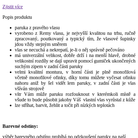
Zjistit více
Popis produktu
paruka z pravého vlasu
vyrobeno z Remy vlasu, je nejvyšší kvalitou na trhu, ručně
zpracovaný, poutkovaný a typický tím, že vlasové šupinky
jdou vždy stejným směrem
vlas se necuchá a nekrepatí, je-li o něj správně pečováno
má univerzální velikost, dobře drží i na menší hlavě, drobné
velikostní rozdíly se dají upravit pomocí gumiček ukončených
suchým zipem v zadní části paruky
velmi kvalitní montura, v horní části je plně monofilová
včetně monofilové ofinky, díky tomu můžete vyčesat ofinku
nahoru aniž by šel vidět lem paruky, v zadní části je vlas
všíván strojově
vítr Vám může paruku rozfouknout v kterémkoli místě a
všude to bude působit jakoby Váš vlastní vlas vyrůstal z kůže
lze stříhat, barvit, žehlit a točit při nízkých teplotách
Barevné odstíny:
výběr barevného odstínu probíhá po odzkoušení paruky na naší