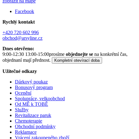
zobrazit na mapě
Facebook
Rychlý kontakt
+420 720 602 996
obchod@arsyline.cz
Dnes otevřeno:
9:00-12:30 13:00-15:00
prosíme
objednejte se
na konkrétní čas,
objednaní mají přednost.
Kompletní otevírací doba
Užitečné odkazy
Dárkový poukaz
Bonusový program
Ocenění
Spolupráce, velkoobchod
Od MĚ k TOBĚ
Služby
Revitalizace paruk
Chemoterapie
Obchodní podmínky
Reklamace
Vrácení zakoupeného zboží