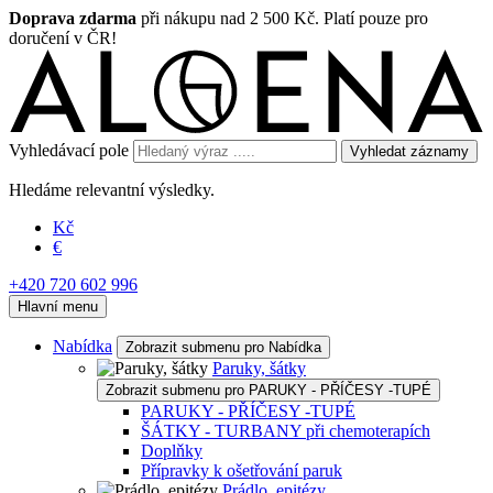
Doprava zdarma
při nákupu nad 2 500 Kč. Platí pouze pro
doručení v ČR!
Vyhledávací pole
Vyhledat záznamy
Hledáme relevantní výsledky.
Kč
€
+420 720 602 996
Hlavní menu
Nabídka
Zobrazit submenu pro Nabídka
Paruky, šátky
Zobrazit submenu pro PARUKY - PŘÍČESY -TUPÉ
PARUKY - PŘÍČESY -TUPÉ
ŠÁTKY - TURBANY při chemoterapích
Doplňky
Přípravky k ošetřování paruk
Prádlo, epitézy