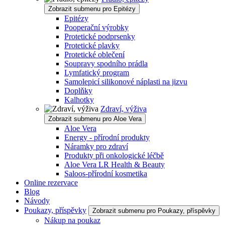
Zobrazit submenu pro Epitézy
Epitézy
Pooperační výrobky
Protetické podprsenky
Protetické plavky
Protetické oblečení
Soupravy spodního prádla
Lymfatický program
Samolepicí silikonové náplasti na jizvu
Doplňky
Kalhotky
Zdraví, výživa
Zobrazit submenu pro Aloe Vera
Aloe Vera
Energy - přírodní produkty
Náramky pro zdraví
Produkty při onkologické léčbě
Aloe Vera LR Health & Beauty
Saloos-přírodní kosmetika
Online rezervace
Blog
Návody
Poukazy, příspěvky
Zobrazit submenu pro Poukazy, příspěvky
Nákup na poukaz