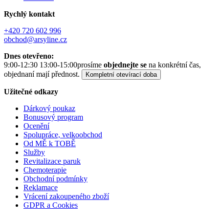
Rychlý kontakt
+420 720 602 996
obchod@arsyline.cz
Dnes otevřeno:
9:00-12:30 13:00-15:00
prosíme
objednejte se
na konkrétní čas,
objednaní mají přednost.
Kompletní otevírací doba
Užitečné odkazy
Dárkový poukaz
Bonusový program
Ocenění
Spolupráce, velkoobchod
Od MĚ k TOBĚ
Služby
Revitalizace paruk
Chemoterapie
Obchodní podmínky
Reklamace
Vrácení zakoupeného zboží
GDPR a Cookies