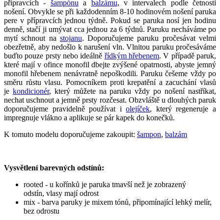
přípravcích -
šampónu
a
balzámu
, v intervalech podle četnosti
nošení. Obvykle se při každodenním 8-10 hodinovém nošení paruka
pere v přípravcích jednou týdně. Pokud se paruka nosí jen hodinu
denně, stačí ji umývat cca jednou za 6 týdnů. Paruku necháváme po
mytí schnout na
stojanu
. Doporučujeme paruku pročesávat velmi
obezřetně, aby nedošlo k narušení vln. Vlnitou paruku pročesáváme
buďto pouze prsty nebo ideálně
řídkým hřebenem
. V případě paruk,
které mají v ofince monofil dbejte zvýšené opatrnosti, abyste jemný
monofil hřebenem nenávratně nepoškodili. Paruku češeme vždy po
směru růstu vlasu. Pomocníkem proti krepatění a zacuchání vlasů
je
kondicionér
, který můžete na paruku vždy po nošení nastříkat,
nechat uschnout a jemně prsty rozčesat. Obzvláště u dlouhých paruk
doporučujeme pravidelně používat i
olejíček
, který regeneruje a
impregnuje vlákno a aplikuje se pár kapek do konečků.
K tomuto modelu doporučujeme zakoupit:
šampon
,
balzám
Vysvětlení barevných odstínů:
rooted - u kořínků je paruka tmavší než je zobrazený
odstín, vlasy mají odrost
mix - barva paruky je mixem tónů, připomínající lehký melír,
bez odrostu