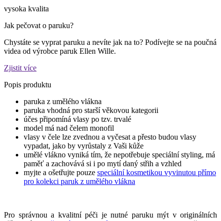
vysoka kvalita
Jak pečovat o paruku?
Chystáte se vyprat paruku a nevíte jak na to? Podívejte se na poučná
videa od výrobce paruk Ellen Wille.
Zjistit více
Popis produktu
paruka z umělého vlákna
paruka vhodná pro starší věkovou kategorii
účes připomíná vlasy po tzv. trvalé
model má nad čelem monofil
vlasy v čele lze zvednou a vyčesat a přesto budou vlasy
vypadat, jako by vyrůstaly z Vaši kůže
umělé vlákno vyniká tím, že nepotřebuje speciální styling, má
paměť a zachovává si i po mytí daný střih a vzhled
myjte a ošetřujte pouze
speciální kosmetikou vyvinutou přímo
pro kolekci paruk z umělého vlákna
Pro správnou a kvalitní péči je nutné paruku mýt v originálních