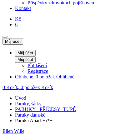
Příspěvky zdravotních pojišťoven
Kontakt
Kč
€
Můj účet
Můj účet
Můj účet
Přihlášení
Registrace
Oblíbené, 0 položek
Oblíbené
0
Košík, 0 položek
Košík
Úvod
Paruky, šátky
PARUKY - PŘÍČESY -TUPÉ
Paruky dámské
Paruka Apart Hi*+
Ellen Wille