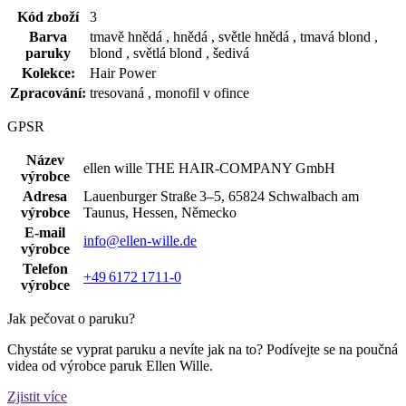
Kód zboží
3
Barva
tmavě hnědá , hnědá , světle hnědá , tmavá blond ,
paruky
blond , světlá blond , šedivá
Kolekce:
Hair Power
Zpracování:
tresovaná , monofil v ofince
GPSR
Název
ellen wille THE HAIR‑COMPANY GmbH
výrobce
Adresa
Lauenburger Straße 3–5, 65824 Schwalbach am
výrobce
Taunus, Hessen, Německo
E-mail
info@ellen-wille.de
výrobce
Telefon
+49 6172 1711‑0
výrobce
Jak pečovat o paruku?
Chystáte se vyprat paruku a nevíte jak na to? Podívejte se na poučná
videa od výrobce paruk Ellen Wille.
Zjistit více