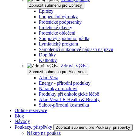
Zobrazit submenu pro Epitézy
Epitézy
Pooperační výrobky
Protetické podprsenky
Protetické plavky
Protetické oblečení
Soupravy spodního prádla
Lymfatický program
Samolepicí silikonové náplasti na jizvu
Doplňky
Kalhotky
Zdraví, výživa
Zobrazit submenu pro Aloe Vera
Aloe Vera
Energy - přírodní produkty
Náramky pro zdraví
Produkty při onkologické léčbě
Aloe Vera LR Health & Beauty
Saloos-přírodní kosmetika
Online rezervace
Blog
Návody
Poukazy, příspěvky
Zobrazit submenu pro Poukazy, příspěvky
Nákup na poukaz