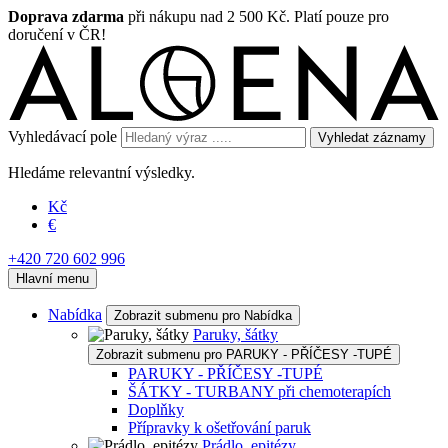
Doprava zdarma
při nákupu nad 2 500 Kč. Platí pouze pro
doručení v ČR!
Vyhledávací pole
Vyhledat záznamy
Hledáme relevantní výsledky.
Kč
€
+420 720 602 996
Hlavní menu
Nabídka
Zobrazit submenu pro Nabídka
Paruky, šátky
Zobrazit submenu pro PARUKY - PŘÍČESY -TUPÉ
PARUKY - PŘÍČESY -TUPÉ
ŠÁTKY - TURBANY při chemoterapích
Doplňky
Přípravky k ošetřování paruk
Prádlo, epitézy