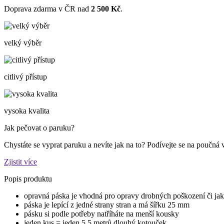
Doprava zdarma v ČR nad
2 500 Kč
.
velký výběr
citlivý přístup
vysoka kvalita
Jak pečovat o paruku?
Chystáte se vyprat paruku a nevíte jak na to? Podívejte se na poučná 
Zjistit více
Popis produktu
opravná páska je vhodná pro opravy drobných poškození či ja
páska je lepící z jedné strany stran a má šířku 25 mm
pásku si podle potřeby natříháte na menší kousky
jeden kus = jeden 5,5 metrů dlouhý kotouček