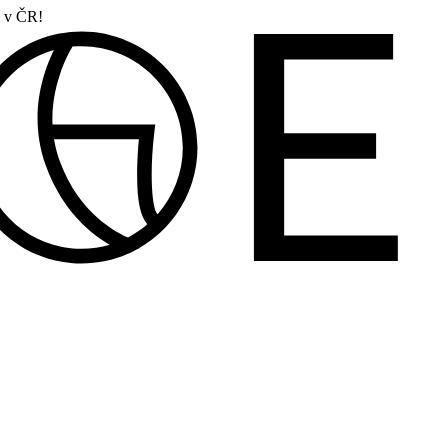
í v ČR!