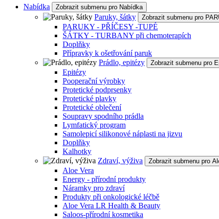
Nabídka
Zobrazit submenu pro Nabídka
Paruky, šátky
Zobrazit submenu pro P
PARUKY - PŘÍČESY -TUPÉ
ŠÁTKY - TURBANY při chemoterapích
Doplňky
Přípravky k ošetřování paruk
Prádlo, epitézy
Zobrazit submenu pro E
Epitézy
Pooperační výrobky
Protetické podprsenky
Protetické plavky
Protetické oblečení
Soupravy spodního prádla
Lymfatický program
Samolepicí silikonové náplasti na jizvu
Doplňky
Kalhotky
Zdraví, výživa
Zobrazit submenu pro Al
Aloe Vera
Energy - přírodní produkty
Náramky pro zdraví
Produkty při onkologické léčbě
Aloe Vera LR Health & Beauty
Saloos-přírodní kosmetika