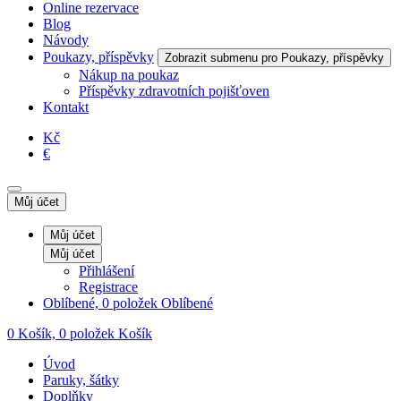
Online rezervace
Blog
Návody
Poukazy, příspěvky
Zobrazit submenu pro Poukazy, příspěvky
Nákup na poukaz
Příspěvky zdravotních pojišťoven
Kontakt
Kč
€
Můj účet
Můj účet
Můj účet
Přihlášení
Registrace
Oblíbené, 0 položek
Oblíbené
0
Košík, 0 položek
Košík
Úvod
Paruky, šátky
Doplňky