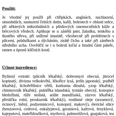
Použití:
Je vhodné jej použít při chřipkách, angínách, nachlazení,
sinusitidách, nastuzení čelních dutin, kašli, bolestech v oblasti srdce,
při některých mikrobiálních a plísňových onemocněních kůže a
bércových vředech. Aplikuje se u zánětů jater, žaludku, tenkého a
tlustého střeva, při snížené imunitě, všeobecně při problémech s
plícemi, průduškami a dýcháním, ztrátě čichu a také při zánětech
středního ucha. Osvědčil se i u bolestí krční a hrudní části páteře,
ramen a úponů klíčních kostí.
Účinné ingredience:
Bylinný extrakt (plicník lékařský, dobromysl obecná, jitrocel
kopinatý, divizna velkokvětá, lékořice lysá, jerlín japonský, podběl
lékařský, lichořeřišnice větší, kurkuma dlouhá, yzop lékařský,
chininovník lékařský, pukléřka islandská, tymián obecný, konopice
bledožlutá, růže stolistá, arálie mandžuská, zázvor lékařský,
přeslička rolní, proskurník lékařský), rostlinné oleje (sezamový,
ricinový, lněný, podzemnicový, konopný, makový), éterické silice
(benzoeová, cedrová, eukalyptová, geraniová, kafrová, fenyklová,
kajeputová, mateřídoušková, myrhová, palmorůžová, guajaková, tea