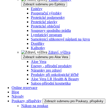
Zobrazit submenu pro Epitézy
Epitézy
Pooperační výrobky
Protetické podprsenky
Protetické plavky
Protetické oblečení
Soupravy spodního prádla
Lymfatický program
Samolepicí silikonové náplasti na jizvu
Doplňky
Kalhotky
Zdraví, výživa
Zobrazit submenu pro Aloe Vera
Aloe Vera
Energy - přírodní produkty
Náramky pro zdraví
Produkty při onkologické léčbě
Aloe Vera LR Health & Beauty
Saloos-přírodní kosmetika
Online rezervace
Blog
Návody
Poukazy, příspěvky
Zobrazit submenu pro Poukazy, příspěvky
Nákup na poukaz