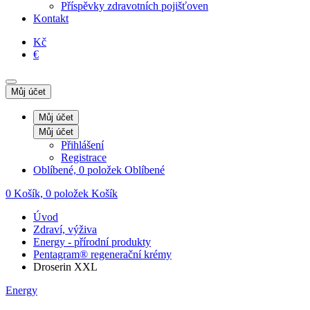
Příspěvky zdravotních pojišťoven
Kontakt
Kč
€
Můj účet
Můj účet
Můj účet
Přihlášení
Registrace
Oblíbené, 0 položek
Oblíbené
0
Košík, 0 položek
Košík
Úvod
Zdraví, výživa
Energy - přírodní produkty
Pentagram® regenerační krémy
Droserin XXL
Energy