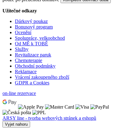
Užitečné odkazy
Dárkový poukaz
Bonusový program
Ocenění
Spolupráce, velkoobchod
Od MĚ k TOBĚ
Služby
Revitalizace paruk
Chemoterapie
Obchodní podmínky
Reklamace
Vrácení zakoupeného zboží
GDPR a Cookies
on-line rezervace
ARSY line - tvorba webových stránek a eshopů
Vyjet nahoru