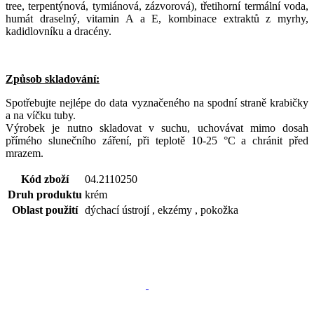
tree, terpentýnová, tymiánová, zázvorová), třetihorní termální voda,
humát draselný, vitamin A a E, kombinace extraktů z myrhy,
kadidlovníku a dracény.
Způsob skladování:
Spotřebujte nejlépe do data vyznačeného na spodní straně krabičky
a na víčku tuby.
Výrobek je nutno skladovat v suchu, uchovávat mimo dosah
přímého slunečního záření, při teplotě 10-25 °C a chránit před
mrazem.
Kód zboží
04.2110250
Druh produktu
krém
Oblast použití
dýchací ústrojí , ekzémy , pokožka