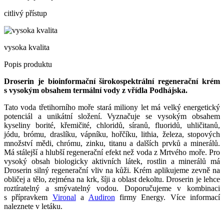
citlivý přístup
vysoka kvalita
Popis produktu
Droserin je bioinformační širokospektrální regenerační krém
s vysokým obsahem termální vody z vřídla Podhájska.
Tato voda třetihorního moře stará miliony let má velký energetický
potenciál a unikátní složení. Vyznačuje se vysokým obsahem
kyseliny borité, křemičité, chloridů, síranů, fluoridů, uhličitanů,
jódu, brómu, draslíku, vápníku, hořčíku, lithia, železa, stopových
množství mědi, chrómu, zinku, titanu a dalších prvků a minerálů.
Má stálejší a hlubší regenerační efekt než voda z Mrtvého moře. Pro
vysoký obsah biologicky aktivních látek, rostlin a minerálů má
Droserin silný regenerační vliv na kůži. Krém aplikujeme zevně na
obličej a tělo, zejména na krk, šíji a oblast dekoltu. Droserin je lehce
roztíratelný a smývatelný vodou. Doporučujeme v kombinaci
s přípravkem
Vironal
a
Audiron
firmy Energy. Více informací
naleznete v letáku.