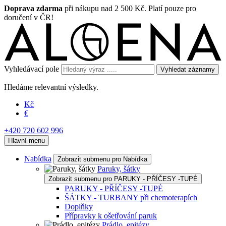
Doprava zdarma
při nákupu nad 2 500 Kč. Platí pouze pro
doručení v ČR!
Vyhledávací pole
Vyhledat záznamy
Hledáme relevantní výsledky.
Kč
€
+420 720 602 996
Hlavní menu
Nabídka
Zobrazit submenu pro Nabídka
Paruky, šátky
Zobrazit submenu pro PARUKY - PŘÍČESY -TUPÉ
PARUKY - PŘÍČESY -TUPÉ
ŠÁTKY - TURBANY při chemoterapích
Doplňky
Přípravky k ošetřování paruk
Prádlo, epitézy