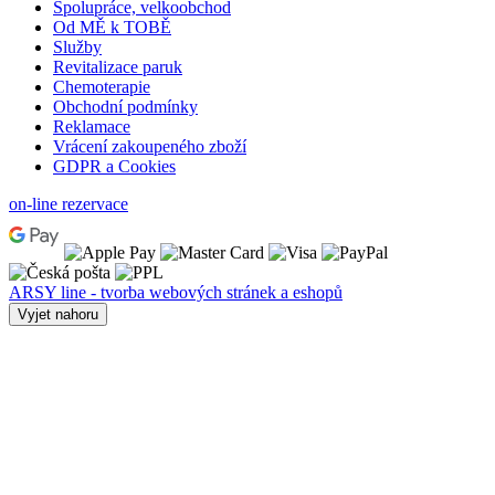
Spolupráce, velkoobchod
Od MĚ k TOBĚ
Služby
Revitalizace paruk
Chemoterapie
Obchodní podmínky
Reklamace
Vrácení zakoupeného zboží
GDPR a Cookies
on-line rezervace
ARSY line - tvorba webových stránek a eshopů
Vyjet nahoru