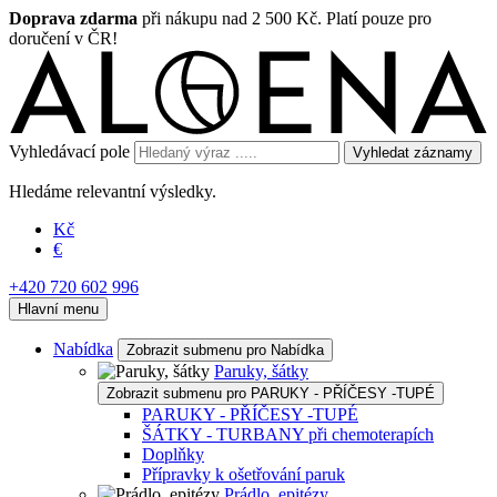
Doprava zdarma
při nákupu nad 2 500 Kč. Platí pouze pro
doručení v ČR!
Vyhledávací pole
Vyhledat záznamy
Hledáme relevantní výsledky.
Kč
€
+420 720 602 996
Hlavní menu
Nabídka
Zobrazit submenu pro Nabídka
Paruky, šátky
Zobrazit submenu pro PARUKY - PŘÍČESY -TUPÉ
PARUKY - PŘÍČESY -TUPÉ
ŠÁTKY - TURBANY při chemoterapích
Doplňky
Přípravky k ošetřování paruk
Prádlo, epitézy