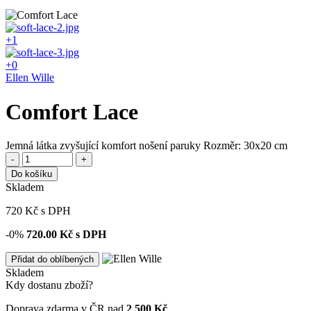
+1
+0
Ellen Wille
Comfort Lace
Jemná látka zvyšující komfort nošení paruky Rozměr: 30x20 cm
-
+
Do košíku
Skladem
720
Kč
s DPH
-0%
720.00
Kč s DPH
Přidat do oblíbených
Skladem
Kdy dostanu zboží?
Doprava zdarma v ČR nad
2 500 Kč
.