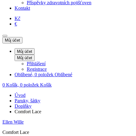
Příspěvky zdravotních pojišťoven
Kontakt
Kč
€
Můj účet
Můj účet
Můj účet
Přihlášení
Registrace
Oblíbené, 0 položek
Oblíbené
0
Košík, 0 položek
Košík
Úvod
Paruky, šátky
Doplňky
Comfort Lace
Ellen Wille
Comfort Lace