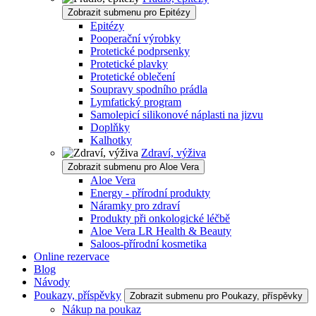
Zobrazit submenu pro Epitézy
Epitézy
Pooperační výrobky
Protetické podprsenky
Protetické plavky
Protetické oblečení
Soupravy spodního prádla
Lymfatický program
Samolepicí silikonové náplasti na jizvu
Doplňky
Kalhotky
Zdraví, výživa
Zobrazit submenu pro Aloe Vera
Aloe Vera
Energy - přírodní produkty
Náramky pro zdraví
Produkty při onkologické léčbě
Aloe Vera LR Health & Beauty
Saloos-přírodní kosmetika
Online rezervace
Blog
Návody
Poukazy, příspěvky
Zobrazit submenu pro Poukazy, příspěvky
Nákup na poukaz