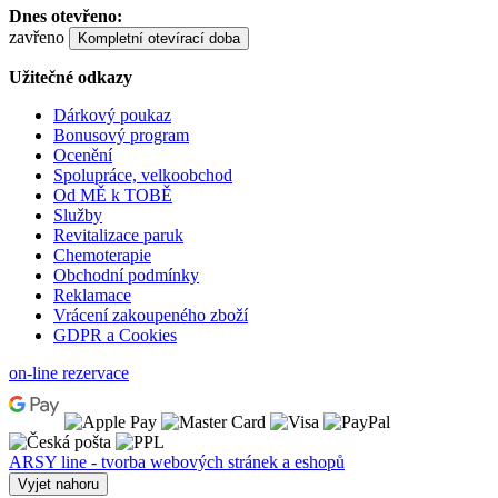
Dnes otevřeno:
zavřeno
Kompletní otevírací doba
Užitečné odkazy
Dárkový poukaz
Bonusový program
Ocenění
Spolupráce, velkoobchod
Od MĚ k TOBĚ
Služby
Revitalizace paruk
Chemoterapie
Obchodní podmínky
Reklamace
Vrácení zakoupeného zboží
GDPR a Cookies
on-line rezervace
ARSY line - tvorba webových stránek a eshopů
Vyjet nahoru