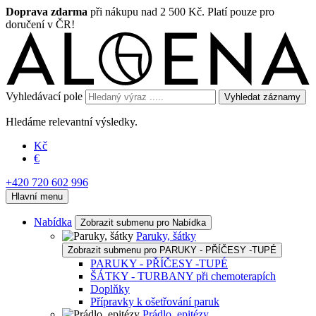
Doprava zdarma
při nákupu nad 2 500 Kč. Platí pouze pro
doručení v ČR!
Vyhledávací pole
Vyhledat záznamy
Hledáme relevantní výsledky.
Kč
€
+420 720 602 996
Hlavní menu
Nabídka
Zobrazit submenu pro Nabídka
Paruky, šátky
Zobrazit submenu pro PARUKY - PŘÍČESY -TUPÉ
PARUKY - PŘÍČESY -TUPÉ
ŠÁTKY - TURBANY při chemoterapích
Doplňky
Přípravky k ošetřování paruk
Prádlo, epitézy