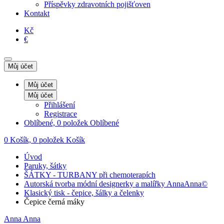
Příspěvky zdravotních pojišťoven
Kontakt
Kč
€
Můj účet
Můj účet
Můj účet
Přihlášení
Registrace
Oblíbené, 0 položek
Oblíbené
0
Košík, 0 položek
Košík
Úvod
Paruky, šátky
ŠÁTKY - TURBANY při chemoterapích
Autorská tvorba módní designerky a malířky AnnaAnna©
Klasický tisk - čepice, šálky a čelenky
Čepice černá máky
Anna Anna