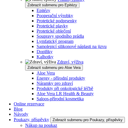
Zobrazit submenu pro Epitézy
Epitézy
Pooperační výrobky
Protetické podprsenky
Protetické plavky
Protetické oblečení
Soupravy spodního prádla
Lymfatický program
Samolepicí silikonové náplasti na jizvu
Doplňky
Kalhotky
Zdraví, výživa
Zobrazit submenu pro Aloe Vera
Aloe Vera
Energy - přírodní produkty
Náramky pro zdraví
Produkty při onkologické léčbě
Aloe Vera LR Health & Beauty
Saloos-přírodní kosmetika
Online rezervace
Blog
Návody
Poukazy, příspěvky
Zobrazit submenu pro Poukazy, příspěvky
Nákup na poukaz