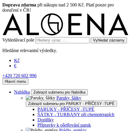
Doprava zdarma
při nákupu nad 2 500 Kč. Platí pouze pro
doručení v ČR!
Vyhledávací pole
Vyhledat záznamy
Hledáme relevantní výsledky.
Kč
€
+420 720 602 996
Hlavní menu
Nabídka
Zobrazit submenu pro Nabídka
Paruky, šátky
Zobrazit submenu pro PARUKY - PŘÍČESY -TUPÉ
PARUKY - PŘÍČESY -TUPÉ
ŠÁTKY - TURBANY při chemoterapích
Doplňky
Přípravky k ošetřování paruk
Prádlo, epitézy