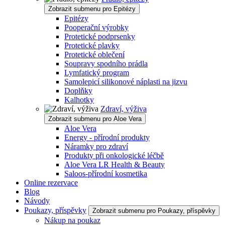
Zobrazit submenu pro Epitézy
Epitézy
Pooperační výrobky
Protetické podprsenky
Protetické plavky
Protetické oblečení
Soupravy spodního prádla
Lymfatický program
Samolepicí silikonové náplasti na jizvu
Doplňky
Kalhotky
Zdraví, výživa
Zobrazit submenu pro Aloe Vera
Aloe Vera
Energy - přírodní produkty
Náramky pro zdraví
Produkty při onkologické léčbě
Aloe Vera LR Health & Beauty
Saloos-přírodní kosmetika
Online rezervace
Blog
Návody
Poukazy, příspěvky
Zobrazit submenu pro Poukazy, příspěvky
Nákup na poukaz