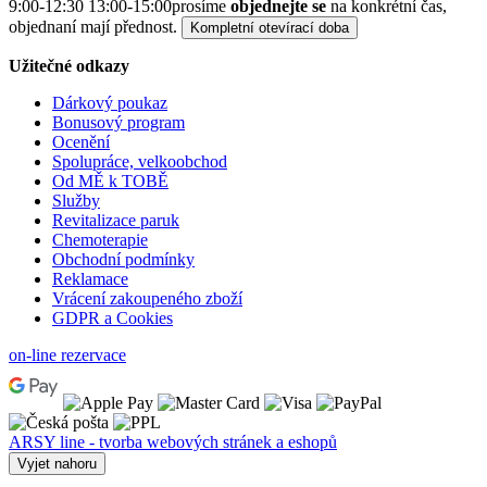
9:00-12:30 13:00-15:00
prosíme
objednejte se
na konkrétní čas,
objednaní mají přednost.
Kompletní otevírací doba
Užitečné odkazy
Dárkový poukaz
Bonusový program
Ocenění
Spolupráce, velkoobchod
Od MĚ k TOBĚ
Služby
Revitalizace paruk
Chemoterapie
Obchodní podmínky
Reklamace
Vrácení zakoupeného zboží
GDPR a Cookies
on-line rezervace
ARSY line - tvorba webových stránek a eshopů
Vyjet nahoru