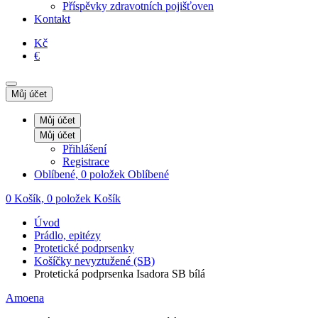
Příspěvky zdravotních pojišťoven
Kontakt
Kč
€
Můj účet
Můj účet
Můj účet
Přihlášení
Registrace
Oblíbené, 0 položek
Oblíbené
0
Košík, 0 položek
Košík
Úvod
Prádlo, epitézy
Protetické podprsenky
Košíčky nevyztužené (SB)
Protetická podprsenka Isadora SB bílá
Amoena