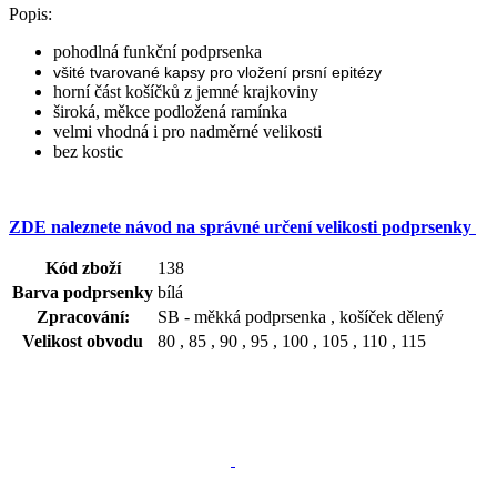
Popis:
pohodlná funkční podprsenka
všité tvarované kapsy pro vložení prsní epitézy
horní část košíčků z jemné krajkoviny
široká, měkce podložená ramínka
velmi vhodná i pro nadměrné velikosti
bez kostic
ZDE naleznete návod na správné určení velikosti podprsenky
Kód zboží
138
Barva podprsenky
bílá
Zpracování:
SB - měkká podprsenka , košíček dělený
Velikost obvodu
80 , 85 , 90 , 95 , 100 , 105 , 110 , 115