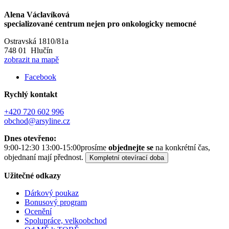
Alena Václavíková
specializované centrum nejen pro onkologicky nemocné
Ostravská 1810/81a
748 01 Hlučín
zobrazit na mapě
Facebook
Rychlý kontakt
+420 720 602 996
obchod@arsyline.cz
Dnes otevřeno:
9:00-12:30 13:00-15:00
prosíme
objednejte se
na konkrétní čas,
objednaní mají přednost.
Kompletní otevírací doba
Užitečné odkazy
Dárkový poukaz
Bonusový program
Ocenění
Spolupráce, velkoobchod