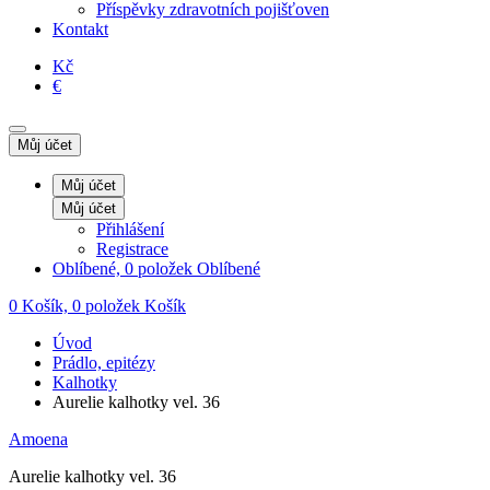
Příspěvky zdravotních pojišťoven
Kontakt
Kč
€
Můj účet
Můj účet
Můj účet
Přihlášení
Registrace
Oblíbené, 0 položek
Oblíbené
0
Košík, 0 položek
Košík
Úvod
Prádlo, epitézy
Kalhotky
Aurelie kalhotky vel. 36
Amoena
Aurelie kalhotky vel. 36