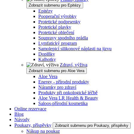
Zobrazit submenu pro Epitézy
Epitézy
Pooperační výrobky
Protetické podprsenky
Protetické plavky
Protetické oblečení
Soupravy spodního prádla
Lymfatický program
Samolepicí silikonové náplasti na jizvu
Doplňky
Kalhotky
Zdraví, výživa
Zobrazit submenu pro Aloe Vera
Aloe Vera
Energy - přírodní produkty
Náramky pro zdraví
Produkty při onkologické léčbě
Aloe Vera LR Health & Beauty
Saloos-přírodní kosmetika
Online rezervace
Blog
Návody
Poukazy, příspěvky
Zobrazit submenu pro Poukazy, příspěvky
Nákup na poukaz