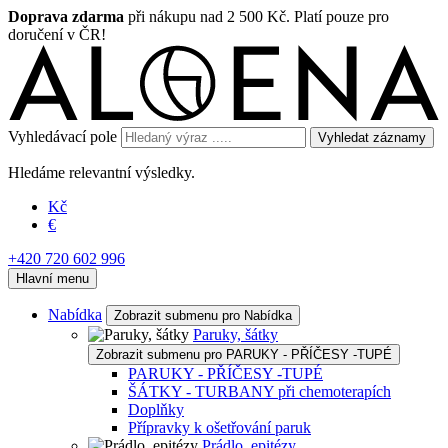
Doprava zdarma
při nákupu nad 2 500 Kč. Platí pouze pro
doručení v ČR!
Vyhledávací pole
Vyhledat záznamy
Hledáme relevantní výsledky.
Kč
€
+420 720 602 996
Hlavní menu
Nabídka
Zobrazit submenu pro Nabídka
Paruky, šátky
Zobrazit submenu pro PARUKY - PŘÍČESY -TUPÉ
PARUKY - PŘÍČESY -TUPÉ
ŠÁTKY - TURBANY při chemoterapích
Doplňky
Přípravky k ošetřování paruk
Prádlo, epitézy