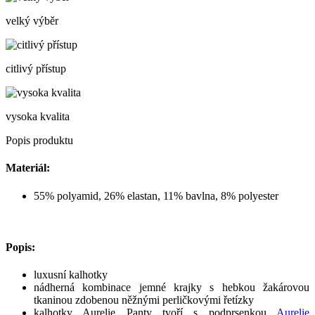
velký výběr
citlivý přístup
vysoka kvalita
Popis produktu
Materiál:
55% polyamid, 26% elastan, 11% bavlna, 8% polyester
Popis:
luxusní kalhotky
nádherná kombinace jemné krajky s hebkou žakárovou
tkaninou zdobenou něžnými perličkovými řetízky
kalhotky Aurelie Panty tvoří s podprsenkou
Aurelie